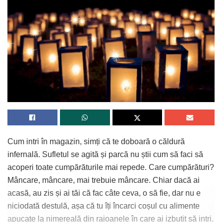
Cum intri în magazin, simți că te doboară o căldură
infernală. Sufletul se agită și parcă nu știi cum să faci să
acoperi toate cumpărăturile mai repede. Care cumpărături?
Mâncare, mâncare, mai trebuie mâncare. Chiar dacă ai
acasă, au zis și ai tăi că fac câte ceva, o să fie, dar nu e
niciodată destulă, așa că tu îți încarci coșul cu alimente
apucate la nimereală din raioanele în care ai izbutit să intri.