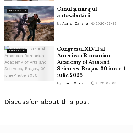
Iar tu, abia văzând peste pungile enorme de pe fiecare
Omul și mirajul
BPNEWS TV
autosabotării
braț, aproape că intri în ea. Te oprești descumpănit, înjuri
scurt și mergi acasă. Crăciun fericit.
by
Adrian Zaharia
2026-07-23
Tags:
bpnews
cadouri
cheltuiala
consumerism
craciun
cumparaturi
fictiune
magazine
povestire
Congresul XLVII al
LIFESTYLE
sarbatori
shopping
spiritul craciunului
American Romanian
Academy of Arts and
Sciences, Brașov, 30 iunie-1
iulie 2026
by
Florin Olteanu
2026-07-03
Discussion about this post