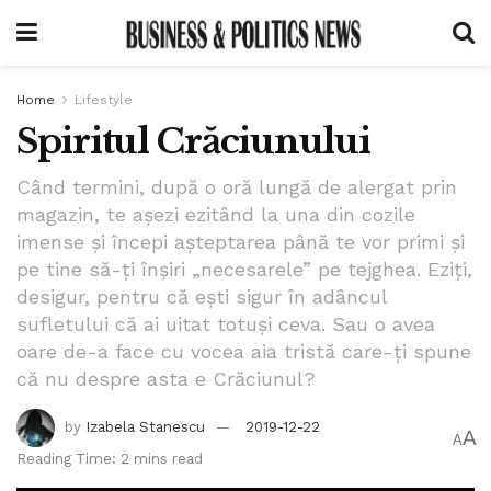
Home
Lifestyle
Spiritul Crăciunului
Când termini, după o oră lungă de alergat prin
magazin, te așezi ezitând la una din cozile
imense și începi așteptarea până te vor primi și
pe tine să-ți înșiri „necesarele” pe tejghea. Eziți,
desigur, pentru că ești sigur în adâncul
sufletului că ai uitat totuși ceva. Sau o avea
oare de-a face cu vocea aia tristă care-ți spune
că nu despre asta e Crăciunul?
by
Izabela Stanescu
2019-12-22
A
A
Reading Time: 2 mins read