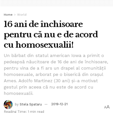
Home
World
16 ani de închisoare
pentru că nu e de acord
cu homosexualii!
Un bărbat din statul american Iowa a primit o
pedeapsă năucitoare de 16 de ani de închisoare,
pentru vina de a fi ars un drapel al comunității
homosexuale, arborat pe o biserică din orașul
Ames. Adolfo Martinez (30 ani) și-a motivat
gestul prin aceea că nu este de acord cu
homosexualii.
by
Stela Spataru
2019-12-21
A
A
Reading Time: 1 min read