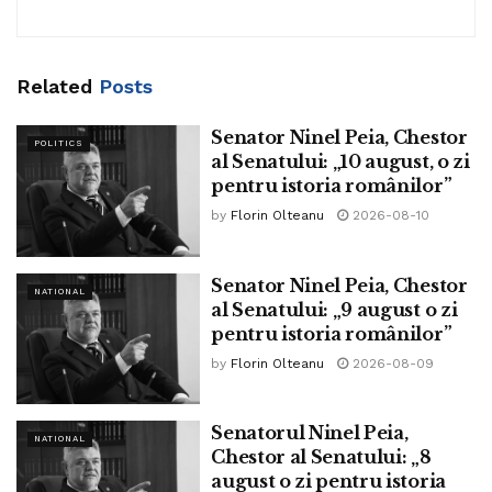
Scandalul survine la câteva săptămâni după ce Consiliul
suedez pentru prevenirea criminalității a acuzat că
guvernul face presiuni asupra membrilor săi atunci când
Related
Posts
rapoartele acestora nu convin autorităților. Angajații sunt
presați să jongleze cu cifrele, pentru a ascunde situația
Senator Ninel Peia, Chestor
POLITICS
dramatică din marile orașe ale Suediei și a pune accentul
al Senatului: „10 august, o zi
pe date care pot fi considerate pozitive.
pentru istoria românilor”
by
Florin Olteanu
2026-08-10
Senator Ninel Peia, Chestor
NATIONAL
al Senatului: „9 august o zi
pentru istoria românilor”
by
Florin Olteanu
2026-08-09
Senatorul Ninel Peia,
NATIONAL
Chestor al Senatului: „8
august o zi pentru istoria