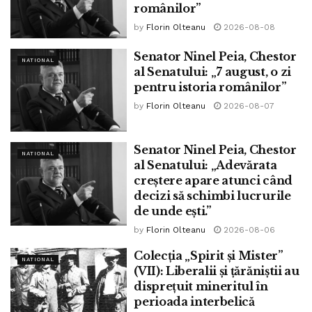
românilor”
by
Florin Olteanu
2026-08-08
Senator Ninel Peia, Chestor
NATIONAL
al Senatului: „7 august, o zi
pentru istoria românilor”
Nu doar suedezii practică această politică a struțului. În
by
Florin Olteanu
2026-08-07
urmă cu câteva luni, o situație similară s-a înregistrat în
Olanda, unde ministrul pentru imigrare Mark Harbers a fost
Senator Ninel Peia, Chestor
obligat să demisioneze după ce s-a descoperit că a ascuns
NATIONAL
al Senatului: „Adevărata
amploarea actelor de violență comise de imigranții
creștere apare atunci când
musulmani. La fel ca și în Suedia, infracțiuni foarte grave
decizi să schimbi lucrurile
precum violul sau omorul apăreau în statisticile ministerului
de unde ești.”
la categoria „altele”. Singurele infracțiuni menționate în
by
Florin Olteanu
2026-08-06
statisticile oficiale erau unele minore, precum furtul din
Colecția „Spirit și Mister”
buzunare sau din magazine.
NATIONAL
(VII): Liberalii și țărăniștii au
disprețuit mineritul în
Și în alte țări europene autoritățile se feresc să precizeze
perioada interbelică
naționalitatea sau religia unor infractori atunci când este