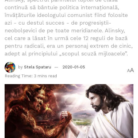
continuă să bântuie politica internațională,
învățăturile ideologului comunist fiind folosite
azi - cu destul succes - de progresiștii-
neobolșevici de pe toate meridianele. Alinsky,
cel care a lăsat în urmă cele 12 reguli de bază
pentru radicali, era un personaj extrem de cinic,
adept al principiului „scopul scuză mijloacele”.
by
Stela Spataru
2020-01-05
A
A
Reading Time: 3 mins read