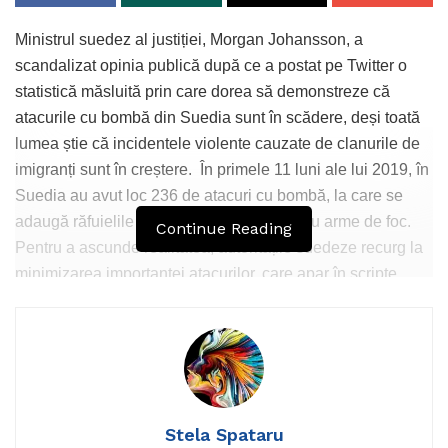
Ministrul suedez al justiției, Morgan Johansson, a
scandalizat opinia publică după ce a postat pe Twitter o
statistică măsluită prin care dorea să demonstreze că
atacurile cu bombă din Suedia sunt în scădere, deși toată
lumea știe că incidentele violente cauzate de clanurile de
imigranți sunt în creștere. În primele 11 luni ale lui 2019, în
Suedia au avut loc 236 de atacuri cu bombă, la care se
adaugă răfuielile între bande și atacurile cu arme de foc.
Continue Reading
Pentru a ascunde realitatea, autoritățile suedeze recurg la
minimizarea importanței atacurilor, care apar în scripte
drept minore, relatează agenția Breitbart. Astfel, o bombă
detonată în trafic apare ca „incident cu daune”, iar o
explozie produsă la o școală a fost înregistrată ca „incident
cu vătămare corporală”.
Postarea ministrului a stârnit un val de critici, acesta fiind
acuzat că „ascunde mizeria sub covor”.
Stela Spataru