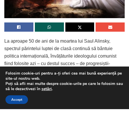
La aproape 50 de ani de la moartea lui Saul Alinsky,
spectrul părintelui luptei de clasă continuă să bântuie
politica internațională, învățăturile ideologului comunist
fiind folosite azi – cu destul succes – de progresiștii-
neobolșevici de pe toate meridianele. Mentorul politic a doi
Folosim cookie-uri pentru a-ți oferi cea mai bună experiență pe
site-ul nostru web.
foști președinți americani – Hillary Clinton și Barack
Poți să afli mai multe despre cookie-urile pe care le folosim sau
Obama – Alinsky este și astăzi o sursă de inspirație pentru
This website uses GDPR cookies. By continuing to use this
să le dezactivezi în
setări
.
activiștii înrolați în organizațiile patronate de George Soros,
website you are giving consent to cookies being used. Visit our
Continue Reading
Accept
așa-numiții idioți utili.
Privacy and Cookie Policy
.
I Agree