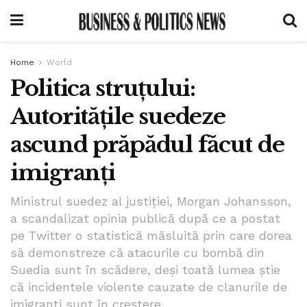
Home
World
Politica struțului:
Autoritățile suedeze
ascund prăpădul făcut de
imigranți
Ministrul suedez al justiției, Morgan Johansson,
a scandalizat opinia publică după ce a postat
pe Twitter o statistică măsluită prin care dorea
să demonstreze că atacurile cu bombă din
Suedia sunt în scădere, deși toată lumea știe
că incidentele violente cauzate de clanurile de
imigranți sunt în creștere.