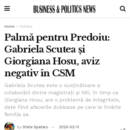
Home
Politics
Palmă pentru Predoiu:
Gabriela Scutea și
Giorgiana Hosu, aviz
negativ în CSM
Gabriela Scutea este o susținătoare a
colaborării dintre magistrați și SRI, în timp ce
Giorgiana Hosu, are o problemă de integritate,
date fiind afacerile dubioase pe care le învârte
familia sa.
by
Stela Spataru
2020-02-11
A