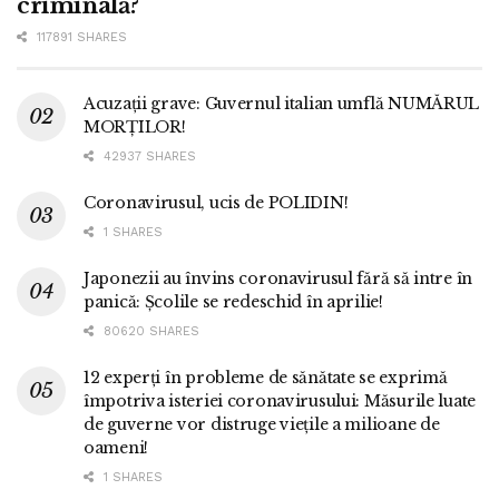
criminală?
117891 SHARES
Acuzații grave: Guvernul italian umflă NUMĂRUL
MORȚILOR!
42937 SHARES
Coronavirusul, ucis de POLIDIN!
1 SHARES
Japonezii au învins coronavirusul fără să intre în
panică: Școlile se redeschid în aprilie!
80620 SHARES
12 experți în probleme de sănătate se exprimă
împotriva isteriei coronavirusului: Măsurile luate
de guverne vor distruge viețile a milioane de
oameni!
1 SHARES