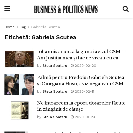
Home
Tag
Gabriela Scutea
Etichetă:
Gabriela Scutea
Iohannis aruncă la gunoi avizul CSM –
Am Justiția mea și fac ce vreau cu ea!
by
Stela Spataru
2020-02-20
Palmă pentru Predoiu: Gabriela Scutea
și Giorgiana Hosu, aviz negativ în CSM
by
Stela Spataru
2020-02-11
Ne întoarcem la epoca dosarelor făcute
în zăngănit de cătușe
by
Stela Spataru
2020-01-23