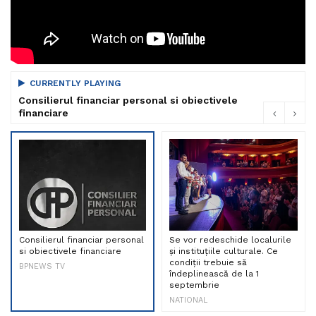
CURRENTLY PLAYING
Consilierul financiar personal si obiectivele
financiare
Consilierul financiar personal
Se vor redeschide localurile
si obiectivele financiare
și instituțiile culturale. Ce
condiții trebuie să
BPNEWS TV
îndeplinească de la 1
septembrie
NATIONAL