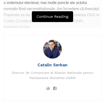
a sistemului electoral, mai multe puncte ale actului
normativ fiind neconstituționale. Am încredere că Avocatul
Poporului va da curs cererii noastre și va contesta OUG la
Continue Reading
Curtea Constituțională”, a anunțat liderul UDMR,
Kelemen Hunor.
Ordonanța de urgență privind alegerile anticipate a fost
publicată, vineri, la zece zile de la adoptare în
Catalin Serban
Monitorul
Oficial.
Director de Comunicare al Alianței Nationale pentru
Principalele prevederi din OUG sunt: posibilitatea ca
Restaurarea Monarhiei-ANRM
alegătorii care nu se află în localitatea de domiciliu să
poată vota oriunde se află în țară, trei zile de vot în
diaspora, dublarea numărului de parlamentari de diaspora.
De asemenea, în cazul alegerilor parlamentare anticipate,