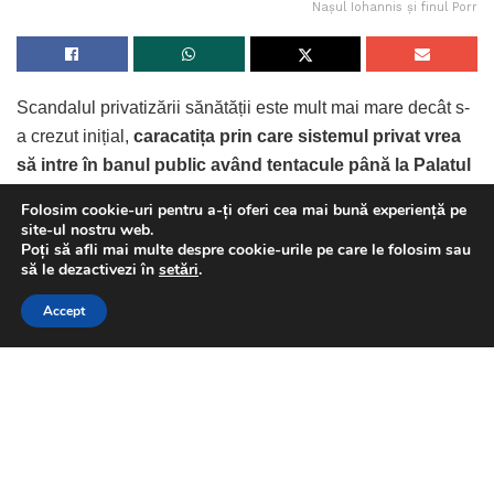
Nașul Iohannis și finul Porr
alegerilor anticipate.
Scandalul privatizării sănătății este mult mai mare decât s-
a crezut inițial,
caracatița prin care sistemul privat vrea
să intre în banul public având tentacule până la Palatul
Tags:
alegeri anticipate
cătălin șerban. www.bpnews.ro
Cotroceni.
daună
parlamentare
udmr
Folosim cookie-uri pentru a-ți oferi cea mai bună experiență pe
Presa a vorbit deja foarte mult despre lanțul de fidelitate ce
site-ul nostru web.
Poți să afli mai multe despre cookie-urile pe care le folosim sau
îl leagă pe ministrul Victor Costache de clinica Polisano,
This website uses GDPR cookies. By continuing to use this
să le dezactivezi în
setări
.
dar noi informații susțin ipoteza că
decizia a fost luată
website you are giving consent to cookies being used. Visit our
peste capul său, direct de către Klaus Iohannis care i-a
Accept
Continue Reading
Privacy and Cookie Policy
.
I Agree
făcut astfel un cadou generos finului său,Paul-Jürgen
Porr, care, coincidența-coincidențelor este director al
Spitalului Polisano de la Sibiu!
Doctorul Porr este urmașul lui Klaus Iohannis la
conducerea Forumului Democrat al Germanilor din
România (FDGR), poziție din care păstorește interesele