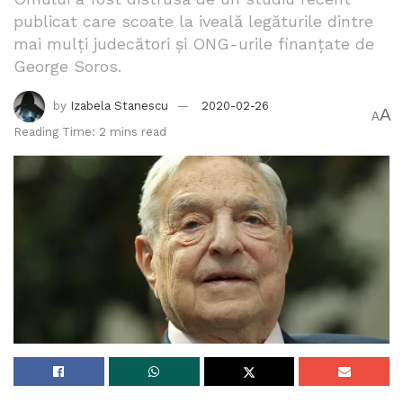
publicat care scoate la iveală legăturile dintre
mai mulți judecători și ONG-urile finanțate de
George Soros.
by
Izabela Stanescu
2020-02-26
A
A
Reading Time: 2 mins read