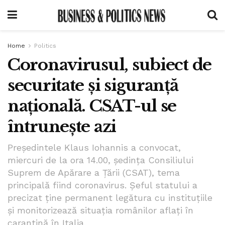
Home
Politics
Coronavirusul, subiect de
securitate și siguranță
națională. CSAT-ul se
întrunește azi
Președintele Klaus Iohannis a convocat,
miercuri de la ora 14.00, ședința Consiliului
Suprem de Apărare a Țării (CSAT), tema
principală fiind coronavirus. Șeful statului a
precizat ține permanent legătura cu instituțiile
și monitorizează situația românilor aflați în
carantină în Italia.