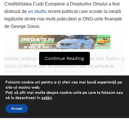
Credibilitatea Curții Europene a Drepturilor Omului a fost
distrusă de
un studiu
recent publicat care scoate la iveală
legăturile dintre mai mulți judecători și ONG-urile finanțate
de George Soros.
Continue Reading
Studiul, realizat de European Centre for Law and Justice, a
arătat că
din cei 100 de judecători care au activat la
CEDO în ultimii 10 ani (2009-2019), aproape un sfert
(22) au legături strânse cu Fundația pentru o Societate
Folosim cookie-uri pentru a-ți oferi cea mai bună experiență pe
site-ul nostru web.
Deschisă a lui Soros sau cu ONG-urile finanțate de ea
,
Poți să afli mai multe despre cookie-urile pe care le folosim sau
cum ar fi Amnesty Internațional, care a primit peste $100
This website uses GDPR cookies. By continuing to use this
să le dezactivezi în
setări
.
website you are giving consent to cookies being used. Visit our
milioane din partea fundației soroșiste în ultimii 10 ani.
Accept
Privacy and Cookie Policy
.
I Agree
Conform studiului, legăturile dintre judecători și ONG-urile
Izabela Stanescu
respective sunt serioase – unii dintre ei lucrând ani buni în