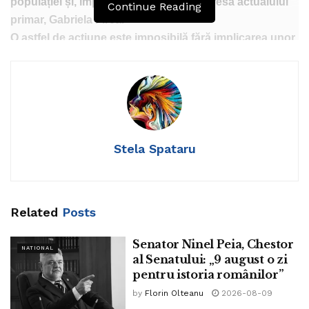
populației și, implicit, nemulțumiri la adresa actualului
Continue Reading
primar, Gabriela Firea.
O astfel de acțiune este imposibilă fără implicarea unor
servicii secrete, susțin sursele noastre.
Zonele în care valorile de poluare cu PM10 erau peste
Stela Spataru
limite sunt: Iuliu Maniu, Universitate, Moşilor, Piaţa
Romană, Mihalache, Expoziţiei şi Băneasa Nord. Staţia B1
– Lacul Morii, la staţia B3 – Mihai Bravu sau B6 – cercul
Militar.
Related
Posts
În alte patru zone (Piaţa Sudului, Timpuri Noi, 13
Septembrie şi Libertăţii), se înregistrau valori foarte
Senator Ninel Peia, Chestor
NATIONAL
crescute ale concentraţiilor de PM2.5, cuprinse între 77
al Senatului: „9 august o zi
pentru istoria românilor”
micrograme/mc şi 92 micrograme/mc.
Aceasta poluare punctuală, numai deasupra stațiilor de
by
Florin Olteanu
2026-08-09