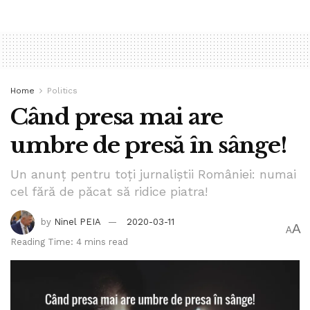
Home
Politics
Când presa mai are
umbre de presă în sânge!
Un anunț pentru toți jurnaliștii României: numai
cel fără de păcat să ridice piatra!
by
Ninel PEIA
2020-03-11
A
A
Reading Time: 4 mins read