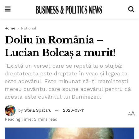
Home
National
Doliu în România –
Lucian Bolcaș a murit!
"Există un verset care se repetă la o slujbă:
dreptatea ta este dreptate în veac și legea ta
este adevărul. Este minunat să-ți reamintești
mereu cuvântul care spune adevărul pentru că
acesta este cuvântul lui Dumnezeu."
by
Stela Spataru
2020-03-11
A
A
Reading Time: 2 mins read