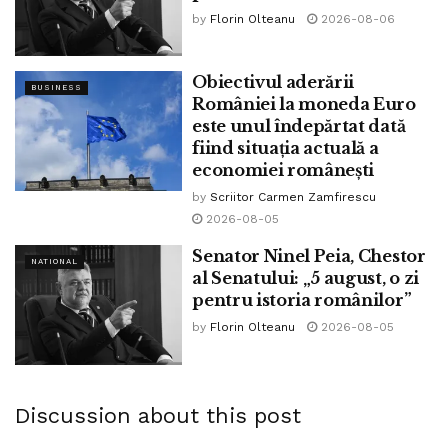
by
Florin Olteanu
2026-08-06
Există un verset care se repetă la o slujbă: dreptatea ta
este dreptate în veac și legea ta este adevărul. Este
minunat să-ți reamintești mereu cuvântul care spune
Obiectivul aderării
BUSINESS
României la moneda Euro
adevărul pentru că acesta este cuvântul lui
este unul îndepărtat dată
Dumnezeu.”
fiind situația actuală a
economiei românești
Dumnezeu să-l odihnească!
by
Scriitor Carmen Zamfirescu
Tags:
avocat
bpnews
deces
justitie
2026-08-05
lucian bolcas
magistratura
Senator Ninel Peia, Chestor
NATIONAL
al Senatului: „5 august, o zi
pentru istoria românilor”
by
Florin Olteanu
2026-08-05
Discussion about this post