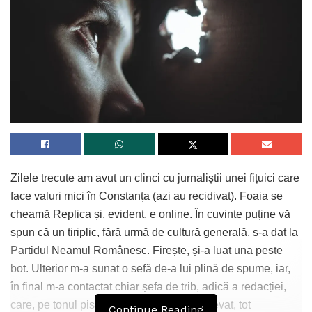
Zilele trecute am avut un clinci cu jurnaliștii unei fițuici care
face valuri mici în Constanța (azi au recidivat). Foaia se
cheamă Replica și, evident, e online. În cuvinte puține vă
spun că un tiriplic, fără urmă de cultură generală, s-a dat la
Partidul Neamul Românesc. Firește, și-a luat una peste
bot. Ulterior m-a sunat o sefă de-a lui plină de spume, iar,
în final m-a contactat chiar șefa de trib, adică a redacției,
care, pe tonul pisicii blânde (vocabular elevat, tot
Continue Reading