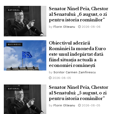
oameni și au salvat milioane de vieți. Să
ne gândim la institutele de specialitate
Senator Ninel Peia, Chestor
NATIONAL
ale Academiei, mai ales la cele cu profil
al Senatului: „6 august, o zi
medical, biologic, medico-farmaceutic și
pentru istoria românilor”
la importanta lor activitate, salvatoare de
by
Florin Olteanu
2026-08-06
multe ori, inclusiv în aceste zile. Dacă
eficiența unora dintre soluțiile și
Obiectivul aderării
măsurile preconizate acum de autorități
BUSINESS
României la moneda Euro
nu este întotdeauna evidentă,
este unul îndepărtat dată
încrederea în forța cunoașterii științifice
fiind situația actuală a
și a creației spirituale trebuie să rămână
economiei românești
nezdruncinată, fiindcă omenirea a mers
by
Scriitor Carmen Zamfirescu
înainte și a depășit crizele numeroase
2026-08-05
prin care a trecut datorită științei,
cercetării, invențiilor și descoperirilor
Senator Ninel Peia, Chestor
NATIONAL
făcute de savanți și de creatorii de valori
al Senatului: „5 august, o zi
intelectuale.
pentru istoria românilor”
by
Florin Olteanu
2026-08-05
Membrii Academiei sunt, în cea mai