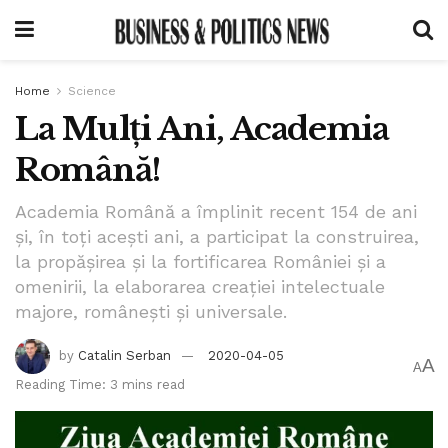
Home
Science
La Mulți Ani, Academia
Română!
Academia Română a împlinit recent 154 de ani
și, în toți acești ani, a participat la construirea,
la propășirea și la fortificarea României și a
omenirii, la elaborarea creației intelectuale
majore, românești și universale.
by
Catalin Serban
2020-04-05
A
A
Reading Time: 3 mins read