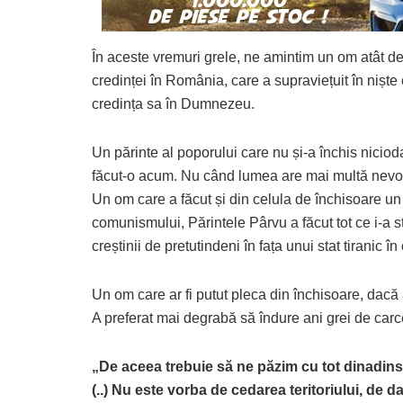
În aceste vremuri grele, ne amintim un om atât de 
credinței în România, care a supraviețuit în niște c
credința sa în Dumnezeu.
Un părinte al poporului care nu și-a închis niciodat
făcut-o acum. Nu când lumea are mai multă nev
Un om care a făcut și din celula de închisoare un a
comunismului, Părintele Pârvu a făcut tot ce i-a st
creștinii de pretutindeni în fața unui stat tiranic 
Un om care ar fi putut pleca din închisoare, dacă ar
A preferat mai degrabă să îndure ani grei de car
„De aceea trebuie să ne păzim cu tot dinadinsu
(..) Nu este vorba de cedarea teritoriului, de 