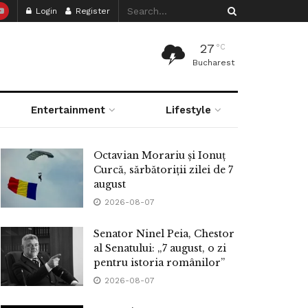
Login
Register
27
°C
Bucharest
Entertainment
Lifestyle
Octavian Morariu și Ionuț
Curcă, sărbătoriții zilei de 7
august
2026-08-07
Senator Ninel Peia, Chestor
al Senatului: „7 august, o zi
pentru istoria românilor”
2026-08-07