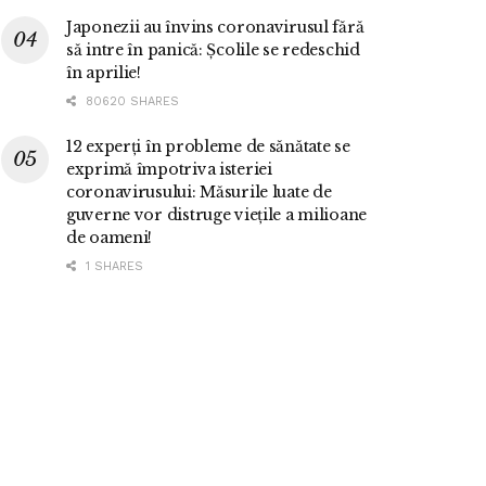
Japonezii au învins coronavirusul fără
să intre în panică: Școlile se redeschid
în aprilie!
80620 SHARES
12 experți în probleme de sănătate se
exprimă împotriva isteriei
coronavirusului: Măsurile luate de
guverne vor distruge viețile a milioane
de oameni!
1 SHARES