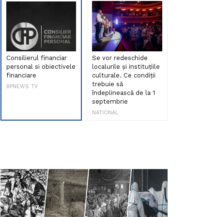
Consilierul financiar
Se vor redeschide
Debut de sen
personal si obiectivele
localurile și instituțiile
muzica româ
financiare
culturale. Ce condiții
Maria Peia r
trebuie să
Internetul la
BPNEWS TV
îndeplinească de la 1
ani!
septembrie
NATIONAL
NATIONAL