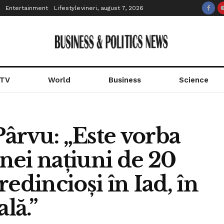
Entertainment
Lifestyle
vineri, august 7, 2026
 TV
World
Business
Science
Pârvu: „Este vorba
nei națiuni de 20
edincioși în Iad, în
lă.”