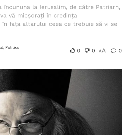
 încununa la Ierusalim, de către Patriarh,
va vă micșorați în credința
n fața altarului ceea ce trebuie să vi se
al
,
Politics
0
0
A
0
A