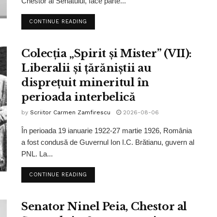
Chestor al Senatului, face parte...
CONTINUE READING
Colecția „Spirit și Mister” (VII):
Liberalii și țărăniștii au
disprețuit mineritul în
perioada interbelică
by
Scriitor Carmen Zamfirescu
2026-08-06
În perioada 19 ianuarie 1922-27 martie 1926, România
a fost condusă de Guvernul Ion I.C. Brătianu, guvern al
PNL. La...
CONTINUE READING
Senator Ninel Peia, Chestor al