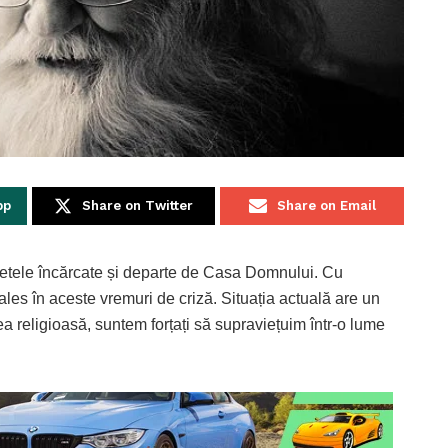
pp
Share on Twitter
Share on Email
letele încărcate și departe de Casa Domnului. Cu
 ales în aceste vremuri de criză. Situația actuală are un
ea religioasă, suntem forțați să supraviețuim într-o lume