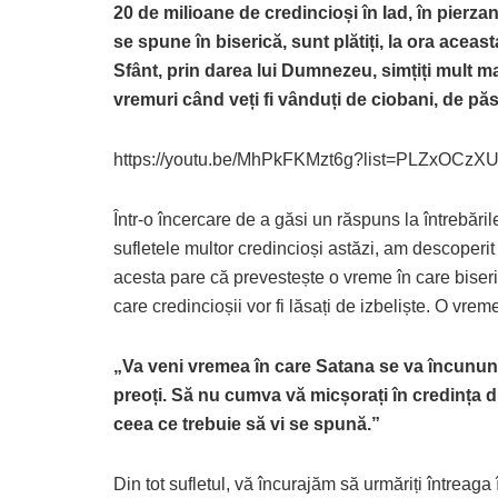
20 de milioane de credincioși în Iad, în pierzani
se spune în biserică, sunt plătiți, la ora ace
Sfânt, prin darea lui Dumnezeu, simțiți mult m
vremuri când veți fi vânduți de ciobani, de păst
https://youtu.be/MhPkFKMzt6g?list=PLZxO
Într-o încercare de a găsi un răspuns la întrebări
sufletele multor credincioși astăzi, am descoperit
acesta pare că prevestește o vreme în care biseric
care credincioșii vor fi lăsați de izbeliște. O vreme
„Va veni vremea în care Satana se va încununa 
preoți. Să nu cumva vă micșorați în credința 
ceea ce trebuie să vi se spună.”
Din tot sufletul, vă încurajăm să urmăriți întreaga