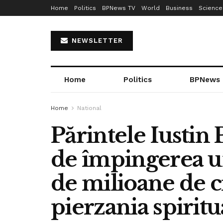
Home
Politics
BPNews TV
World
Business
Science
NEWSLETTER
Home
Politics
BPNews
Home
National
Părintele Iustin 
de împingerea u
de milioane de cr
pierzania spiritua