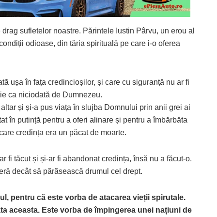
drag sufletelor noastre. Părintele Iustin Pârvu, un erou al
ondiții odioase, din tăria spirituală pe care i-o oferea
ă ușa în fața credincioșilor, și care cu siguranță nu ar fi
oie ca niciodată de Dumnezeu.
ltar și și-a pus viața în slujba Domnului prin anii grei ai
at în putință pentru a oferi alinare și pentru a îmbărbăta
în care credința era un păcat de moarte.
 fi tăcut și și-ar fi abandonat credința, însă nu a făcut-o.
ceră decât să părăsească drumul cel drept.
l, pentru că este vorba de atacarea vieții spirutale.
data aceasta. Este vorba de împingerea unei națiuni de