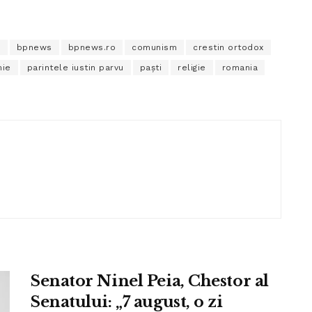
a
bpnews
bpnews.ro
comunism
crestin ortodox
ie
parintele iustin parvu
paști
religie
romania
Senator Ninel Peia, Chestor al
Senatului: „7 august, o zi