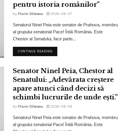
pentru istoria românilor”
by
Florin Olteanu
2026-08-07
Senatorul Ninel Peia este senator de Prahova, membru
al grupului senatorial Pace! Întâi România. Este
Chestor al Senatului, face parte...
CONTINUE READING
Senator Ninel Peia, Chestor al
Senatului: „Adevărata creștere
apare atunci când decizi să
schimbi lucrurile de unde ești.”
by
Florin Olteanu
2026-08-06
Senatorul Ninel Peia este senator de Prahova, membru
al grupului senatorial Pace! Întâi România. Este