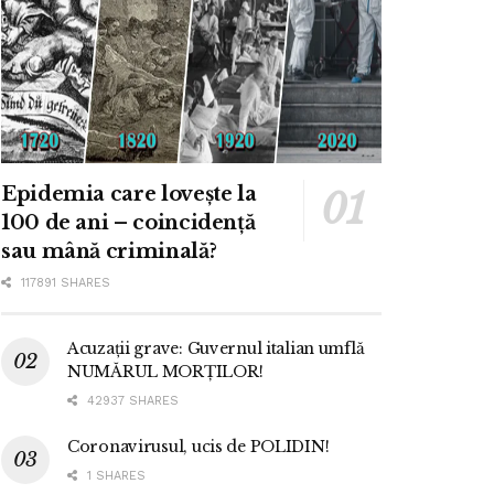
Epidemia care lovește la
100 de ani – coincidență
sau mână criminală?
117891 SHARES
Acuzații grave: Guvernul italian umflă
NUMĂRUL MORȚILOR!
42937 SHARES
Coronavirusul, ucis de POLIDIN!
1 SHARES