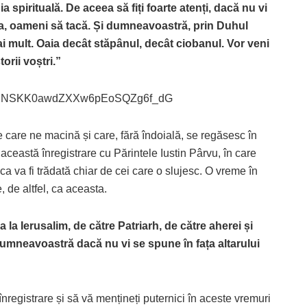
a spirituală. De aceea să fiți foarte atenți, dacă nu vi
asta, oameni să tacă. Și dumneavoastră, prin Duhul
ai mult. Oaia decât stăpânul, decât ciobanul. Vor veni
orii voștri.”
CzXUNSKK0awdZXXw6pEoSQZg6f_dG
le care ne macină și care, fără îndoială, se regăsesc în
 această înregistrare cu Părintele Iustin Pârvu, în care
a va fi trădată chiar de cei care o slujesc. O vreme în
, de altfel, ca aceasta.
la Ierusalim, de către Patriarh, de către aherei și
dumneavoastră dacă nu vi se spune în fața altarului
 înregistrare și să vă mențineți puternici în aceste vremuri