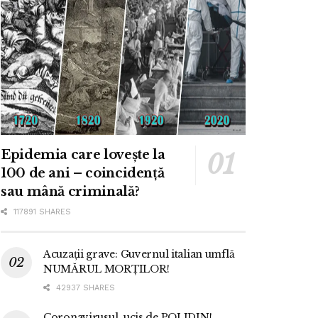
Epidemia care lovește la
100 de ani – coincidență
sau mână criminală?
117891 SHARES
Acuzații grave: Guvernul italian umflă
NUMĂRUL MORȚILOR!
42937 SHARES
Coronavirusul, ucis de POLIDIN!