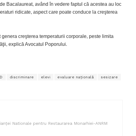
e Bacalaureat, având în vedere faptul că acestea au loc
eraturi ridicate, aspect care poate conduce la creşterea
t genera creşterea temperaturii corporale, peste limita
tăţii, explică Avocatul Poporului.
D
discriminare
elevi
evaluare națională
sesizare
lianței Nationale pentru Restaurarea Monarhiei-ANRM