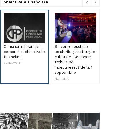
obiectivele financiare
Consilierul financiar
Se vor redeschide
Debut de sen
personal si obiectivele
localurile și instituțiile
muzica româ
financiare
culturale. Ce condiții
Maria Peia r
trebuie să
Internetul la
BPNEWS TV
îndeplinească de la 1
ani!
septembrie
NATIONAL
NATIONAL