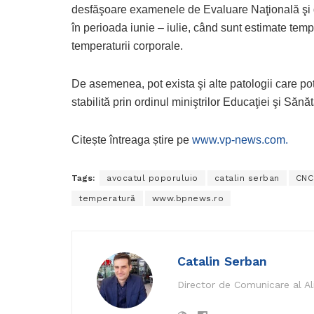
desfăşoare examenele de Evaluare Naţională şi d
în perioada iunie – iulie, când sunt estimate temp
temperaturii corporale.
De asemenea, pot exista şi alte patologii care po
stabilită prin ordinul miniştrilor Educaţiei şi Sănă
Citește întreaga știre pe
www.vp-news.com.
Tags:
avocatul poporuluio
catalin serban
CNC
temperatură
www.bpnews.ro
Catalin Serban
Director de Comunicare al A