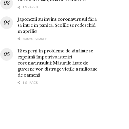
1 SHARES
Japonezii au învins coronavirusul fără
să intre în panică: Școlile se redeschid
în aprilie!
80620 SHARES
12 experți în probleme de sănătate se
exprimă împotriva isteriei
coronavirusului: Măsurile luate de
guverne vor distruge viețile a milioane
de oameni!
1 SHARES