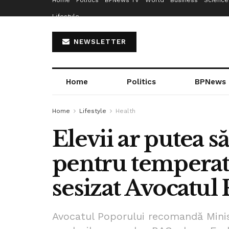
Home
Politics
BPNews TV
World
Business
Science
Lifestyle
NEWSLETTER
Home
Politics
BPNews
Home
Lifestyle
Health
Elevii ar putea să
pentru temperatu
sesizat Avocatul
Avocatul Poporului recomandă Minist