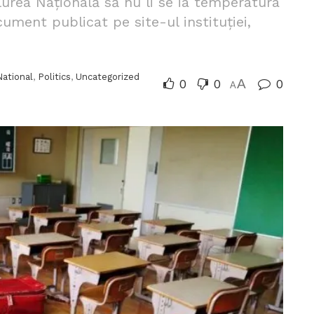
lurea Națională să nu li se ia temperatura
ument publicat pe site-ul instituției,
National
,
Politics
,
Uncategorized
0
0
A
0
A