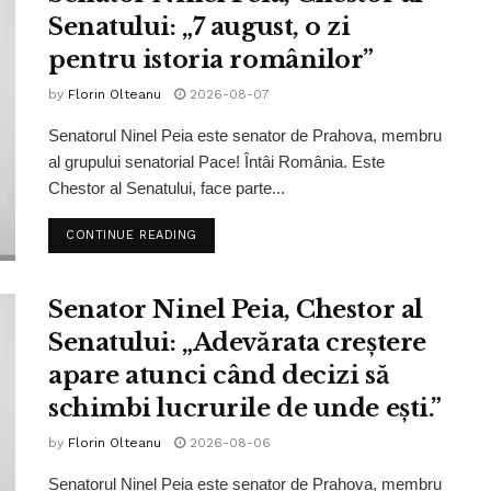
Senatului: „7 august, o zi
pentru istoria românilor”
by
Florin Olteanu
2026-08-07
Senatorul Ninel Peia este senator de Prahova, membru
al grupului senatorial Pace! Întâi România. Este
Chestor al Senatului, face parte...
CONTINUE READING
Senator Ninel Peia, Chestor al
Senatului: „Adevărata creștere
apare atunci când decizi să
schimbi lucrurile de unde ești.”
by
Florin Olteanu
2026-08-06
Senatorul Ninel Peia este senator de Prahova, membru