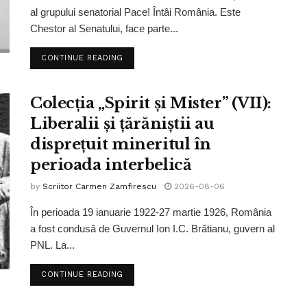
al grupului senatorial Pace! Întâi România. Este
Chestor al Senatului, face parte...
CONTINUE READING
Colecția „Spirit și Mister” (VII):
Liberalii și țărăniștii au
disprețuit mineritul în
perioada interbelică
by
Scriitor Carmen Zamfirescu
2026-08-06
În perioada 19 ianuarie 1922-27 martie 1926, România
a fost condusă de Guvernul Ion I.C. Brătianu, guvern al
PNL. La...
CONTINUE READING