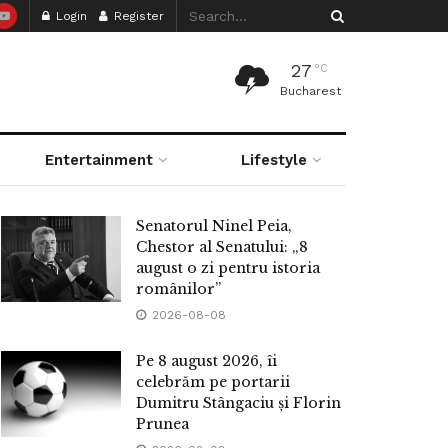
Login
Register
27
°C
Bucharest
Entertainment
Lifestyle
Senatorul Ninel Peia,
Chestor al Senatului: „8
august o zi pentru istoria
românilor”
2026-08-08
Pe 8 august 2026, îi
celebrăm pe portarii
Dumitru Stângaciu și Florin
Prunea