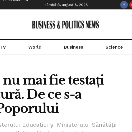
Entertainment
sâmbătă, august 8, 2026
 TV
World
Business
Science
 nu mai fie testați
ră. De ce s-a
 Poporului
erului Educației și Ministerului Sănătății