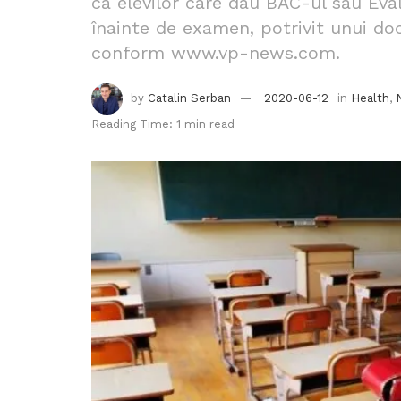
ca elevilor care dau BAC-ul sau Eva
înainte de examen, potrivit unui doc
conform www.vp-news.com.
by
Catalin Serban
2020-06-12
in
Health
,
Reading Time: 1 min read