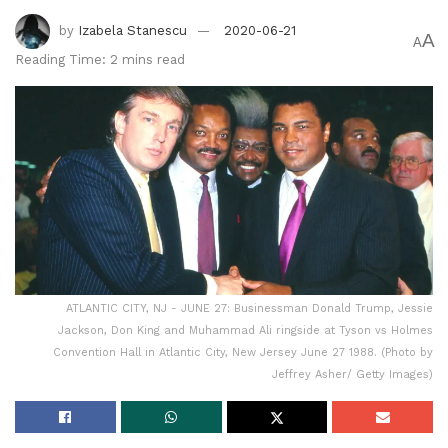
by
Izabela Stanescu
2020-06-21
A
A
Reading Time: 2 mins read
ATLANTIC CITY, NJ - JUNE 27: Businessman Donald Trump, Jessie
Jackson, Don King and Muhammad Ali ringside at Tyson vs Holmes
Convention Hall in Atlantic City, New Jersey June 27 1988. (Photo by
Jeffrey Asher/ Getty Images)