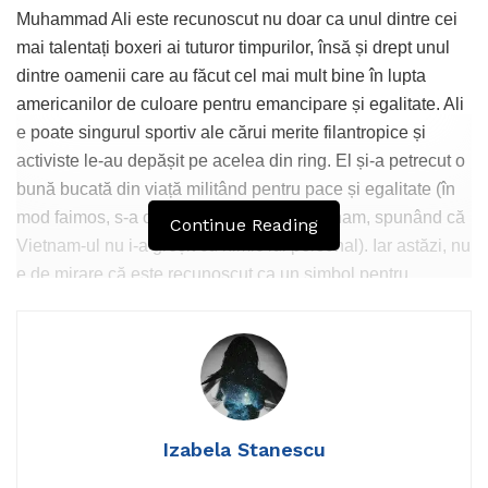
Muhammad Ali este recunoscut nu doar ca unul dintre cei
mai talentați boxeri ai tuturor timpurilor, însă și drept unul
dintre oamenii care au făcut cel mai mult bine în lupta
americanilor de culoare pentru emancipare și egalitate. Ali
e poate singurul sportiv ale cărui merite filantropice și
activiste le-au depășit pe acelea din ring. El și-a petrecut o
bună bucată din viață militând pentru pace și egalitate (în
mod faimos, s-a opus Războiului din Vietnam, spunând că
Continue Reading
Vietnam-ul nu i-a greșit cu nimic lui personal). Iar astăzi, nu
e de mirare că este recunoscut ca un simbol pentru
dreptate și egalitate în America.
Într-un interviu acordat New York Times, Muhammad Ali Jr
Izabela Stanescu
a spus că tatăl lui ar fi urât ce se întâmplă astăzi în
America, și că marele boxer ar fi susținut toate rasele, nu