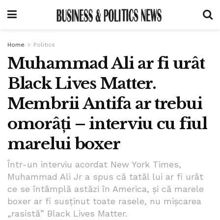
Home
Politics
Muhammad Ali ar fi urât
Black Lives Matter.
Membrii Antifa ar trebui
omorâți – interviu cu fiul
marelui boxer
Într-un interviu acordat New York Times,
Muhammad Ali Jr a spus că tatăl lui ar fi urât
ce se întâmplă astăzi în America, și că marele
boxer ar fi susținut toate rasele, nu mișcarea
„rasistă” Black Lives Matter.