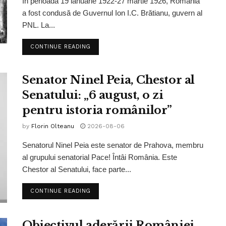
În perioada 19 ianuarie 1922-27 martie 1926, România
a fost condusă de Guvernul Ion I.C. Brătianu, guvern al
PNL. La...
CONTINUE READING
Senator Ninel Peia, Chestor al
Senatului: „6 august, o zi
pentru istoria românilor”
by
Florin Olteanu
2026-08-06
Senatorul Ninel Peia este senator de Prahova, membru
al grupului senatorial Pace! Întâi România. Este
Chestor al Senatului, face parte...
CONTINUE READING
Obiectivul aderării României