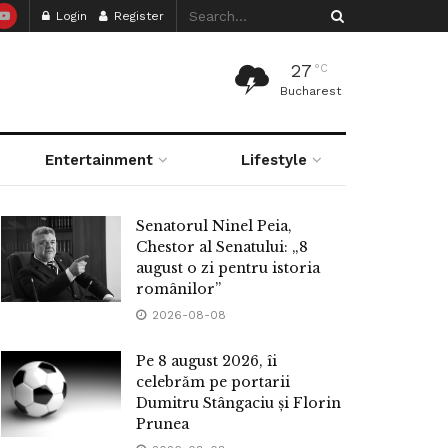
Login
Register
27
°C
Bucharest
Entertainment
Lifestyle
Senatorul Ninel Peia,
Chestor al Senatului: „8
august o zi pentru istoria
românilor”
2026-08-08
Pe 8 august 2026, îi
celebrăm pe portarii
Dumitru Stângaciu și Florin
Prunea