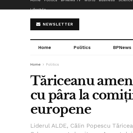
Home
Politics
BPNews TV
World
Business
Science
Lifestyle
NEWSLETTER
Home
Politics
BPNews
Home
Politics
Tăriceanu amen
cu pâra la comiți
europene
Liderul ALDE, Călin Popescu Tăricea