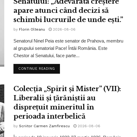
Senatului: „Adevărata creștere
apare atunci când decizi să
schimbi lucrurile de unde ești.”
by
Florin Olteanu
2026-08-06
Senatorul Ninel Peia este senator de Prahova, membru
al grupului senatorial Pace! Întâi România. Este
Chestor al Senatului, face parte...
CONTINUE READING
Colecția „Spirit și Mister” (VII):
Liberalii și țărăniștii au
disprețuit mineritul în
perioada interbelică
by
Scriitor Carmen Zamfirescu
2026-08-06