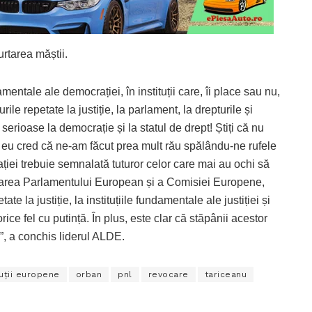
urtarea măștii.
mentale ale democrației, în instituții care, îi place sau nu,
ile repetate la justiție, la parlament, la drepturile și
 serioase la democrație și la statul de drept! Știți că nu
că eu cred că ne-am făcut prea mult rău spălându-ne rufele
ției trebuie semnalată tuturor celor care mai au ochi să
zarea Parlamentului European și a Comisiei Europene,
e la justiție, la instituțiile fundamentale ale justiției și
ce fel cu putință. În plus, este clar că stăpânii acestor
ei”, a conchis liderul ALDE.
tuții europene
orban
pnl
revocare
tariceanu