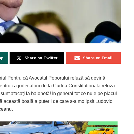
pp
Share on Twitter
Share on Email
ria! Pentru că Avocatul Poporului refuză să devină
ntru că judecătorii de la Curtea Constituțională refuză
sunt atacați la baionetă! În general tot ce nu e pe placul
ă această boală a puterii de care s-a molipsit Ludovic
ceanu.