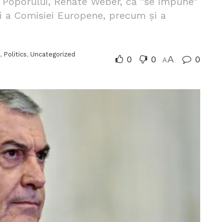
 Poporului, Renate Weber, că ”se impune”
i a Comisiei Europene, precum și a
,
Politics
,
Uncategorized
0
0
A
0
A