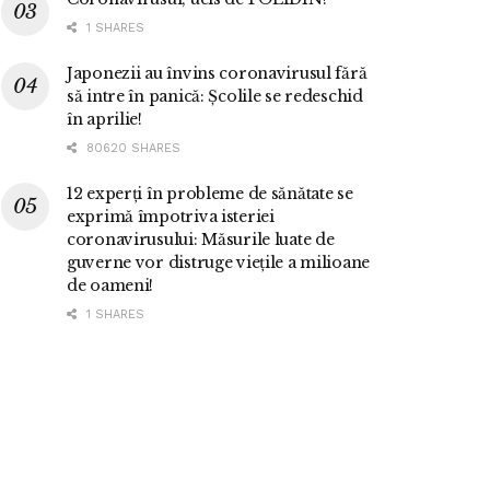
1 SHARES
Japonezii au învins coronavirusul fără
să intre în panică: Școlile se redeschid
în aprilie!
80620 SHARES
12 experți în probleme de sănătate se
exprimă împotriva isteriei
coronavirusului: Măsurile luate de
guverne vor distruge viețile a milioane
de oameni!
1 SHARES