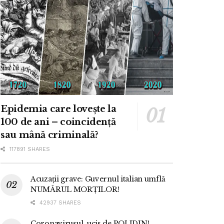
Epidemia care lovește la
100 de ani – coincidență
sau mână criminală?
117891 SHARES
Acuzații grave: Guvernul italian umflă
NUMĂRUL MORȚILOR!
42937 SHARES
Coronavirusul, ucis de POLIDIN!