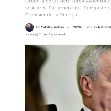
Orban a cerut demiterea Avocatului
sesizarea Parlamentului European ș
Comisiei de la Veneția.
by
Catalin Serban
2020-06-23
in
National
Reading Time: 1 min read