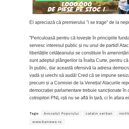
El apreciază că premierului ”i se trage” de la nep
”Periculoasă pentru că lovește în principiile funda
servesc interesul public și nu unul de partid! Atacur
libertățile cetățeanului se constituie în amenințări
sunt adeptul plângerilor la Înalta Curte, pentru 
în public, dar această ofensivă la adresa democra
vadă și urechi să audă! Cred că se impune sesi
precum și a Comisiei de la Veneția! Atacurile repetat
democrației parlamentare trebuie sancționate în ori
cotropitori PNL-iști nu se află în țară, ci în afara 
Tags:
Avocatul Poporului
catalin serban
insti
www.bpnews.ro