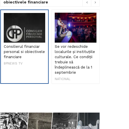
obiectivele financiare
Consilierul financiar
Se vor redeschide
Debut de sen
personal si obiectivele
localurile și instituțiile
muzica româ
financiare
culturale. Ce condiții
Maria Peia r
trebuie să
Internetul la
BPNEWS TV
îndeplinească de la 1
ani!
septembrie
NATIONAL
NATIONAL