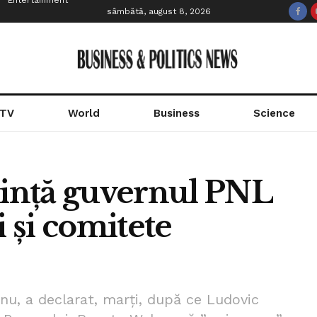
Entertainment
sâmbătă, august 8, 2026
 TV
World
Business
Science
ință guvernul PNL
i și comitete
nu, a declarat, marți, după ce Ludovic