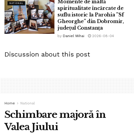
Momente de înaltă
NATIONAL
spiritualitate încărcate de
Tags:
boli
catalin serban
clerici
Constanța
suflu istoric la Parohia ”Sf
COVID 19
împărtășanie
ÎPS Teodosie
penale
Gheorghe” din Dobromir,
județul Constanța
plângeri
www.bpnews.ro
by
Daniel Mihai
2026-08-04
Discussion about this post
Home
National
Schimbare majoră în
Valea Jiului