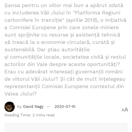
Șansa pentru un viitor mai bun a apărut odată
cu includerea Văii Jiului în "Platforma Regiuni
carbonifere în tranziție" (aprilie 2018), o inițiativă
a Comisiei Europene prin care zonele miniere
sunt sprijinite cu resurse și asistență tehnică
să treacă la o economie circulară, curată și
sustenabilă. Dar știau autoritățile
și comunitățile locale, societatea civilă și restul
actorilor din Vale despre aceste oportunități?
Erau cu adevărat interesați guvernanții români
de viitorul Văii Jiului? Și cât de mult înțelegeau
reprezentanții Comisiei Europene contextul din
Valea Jiului?
by
David Nagy
2020-07-10
A
A
Reading Time: 2 mins read