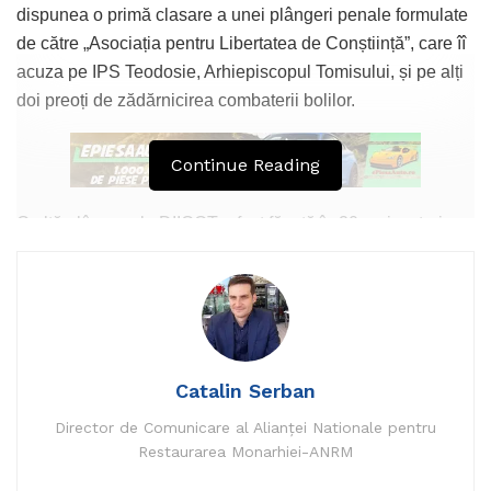
dispunea o primă clasare a unei plângeri penale formulate
de către „Asociația pentru Libertatea de Conștiință”, care îî
acuza pe IPS Teodosie, Arhiepiscopul Tomisului, și pe alți
doi preoți de zădărnicirea combaterii bolilor.
Continue Reading
O altă plângere la DIICOT a fost făcută în 20 mai cu trei
acuzații la adresa IPS Teodosie și a preoților slujitori din
arhiepiscopie: zădărnicirea combaterii bolilor, instigare
publică și comunicare de informații false. De aceleași
infracțiuni au fost acuzați prelații și în 21 mai, când alți trei
cetățeni au depus o plângere penală la Parchetul de pe
Catalin Serban
lângă Curtea de Apel Constanța.
Director de Comunicare al Alianței Nationale pentru
„În concret, plângerile penale acuzau faptul că ritualul de
Restaurarea Monarhiei-ANRM
împărtășire cu o linguriță comună a mai multor credincioși