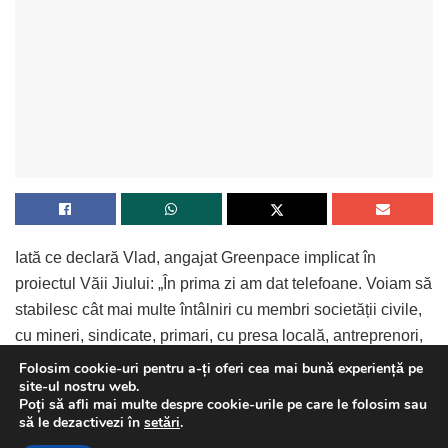
Iată ce declară Vlad, angajat Greenpace implicat în
proiectul Văii Jiului: „În prima zi am dat telefoane. Voiam să
stabilesc cât mai multe întâlniri cu membri societății civile,
cu mineri, sindicate, primari, cu presa locală, antreprenori,
profesori, cu tinerii din Vale. Îmi doream, pe de o parte, să
Folosim cookie-uri pentru a-ți oferi cea mai bună experiență pe
site-ul nostru web.
aflu cât mai multe informații despre Vale, despre
Poți să afli mai multe despre cookie-urile pe care le folosim sau
oportunitățile și provocările de aici și, în același timp, era
This website uses GDPR cookies. By continuing to use this
să le dezactivezi în
setări
.
crucial să identific lideri locali, oameni cu inițiativă cu care
website you are giving consent to cookies being used. Visit our
Continue Reading