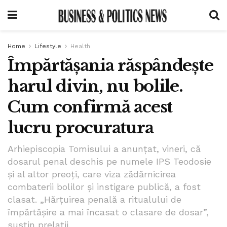
Home
Lifestyle
Health
Împărtășania răspândește
harul divin, nu bolile.
Cum confirmă acest
lucru procuratura
Arhiepiscopia Tomisului a anunțat, vineri, că
dosarul penal deschis pe numele IPS Teodosie
și al altor preoți, care viza zădărnicirea
combaterii bolilor și instigare publică, a fost
clasat. „Hărțuirea penală a ritualului de
împărtășire a mai încasat o clasare de dosar”,
susțin prelații.