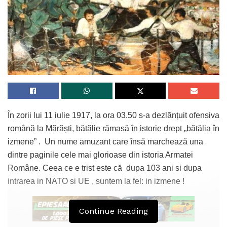
În zorii lui 11 iulie 1917, la ora 03.50 s-a dezlănțuit ofensiva
română la Mărăști, bătălie rămasă în istorie drept „bătălia în
izmene” . Un nume amuzant care însă marchează una
dintre paginile cele mai glorioase din istoria Armatei
Române. Ceea ce e trist este că dupa 103 ani si dupa
intrarea in NATO si UE , suntem la fel: in izmene !
Continue Reading