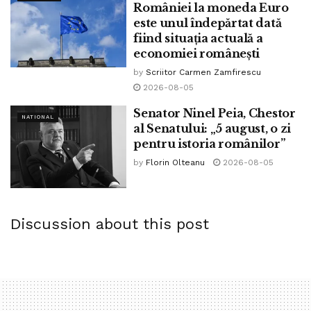
României la moneda Euro
lui Ceaușescu adică!
este unul îndepărtat dată
fiind situația actuală a
Toate aceste declarații halucinante nu arată decât
economiei românești
disperarea domnului Orban, nu disperarea că ar crește
by
Scriitor Carmen Zamfirescu
cazurile, disperarea că se apropie funia de par, cum se
2026-08-05
zice.
Senator Ninel Peia, Chestor
NATIONAL
În timp ce „specialiștii” ne fac din cifre și umblă să ne
al Senatului: „5 august, o zi
pentru istoria românilor”
scoată ciumații Europei, Orban, un ins prea limitat pentru
așa o funcție, încearcă să joace pe cartea de forță. Omul
by
Florin Olteanu
2026-08-05
care face și drege și luptă eroic cu virusul, fără să-și dea
seama că își semnează foaia de demitere cu aceste
declarații demne de o dictatură sud-americană!
Discussion about this post
Ar fi fost mult mai deștept dacă dl.Orban se lua după
omologii din Europa Occidentală unde lumea s-a relaxat și
nimeni nu mai vorbește de închisul teraselor și hărțuirea
bătrânilor care ies în parc! Aia a mers la începutul crizei, în