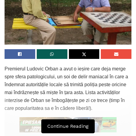
Premierul Ludovic Orban a avut o ieșire care deja merge
spre sfera patologicului, un soi de delir maniacal în care a
îndemnat autoritățile locale să trimită poliția peste oricine
mai îndrăznește să miște în țara asta. Lista activităților
interzise de Orban se îmbogățește pe zi ce trece (timp în
care popularitatea sa e în cădere liberă!).
Continue Reading