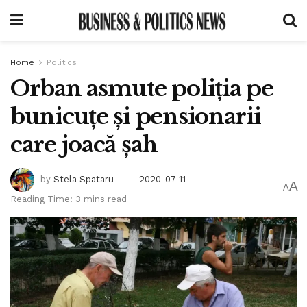
Home
Politics
Orban asmute poliția pe
bunicuțe și pensionarii
care joacă șah
by
Stela Spataru
2020-07-11
A
A
Reading Time: 3 mins read