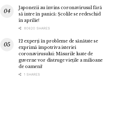
Japonezii au învins coronavirusul fără
să intre în panică: Școlile se redeschid
în aprilie!
80620 SHARES
12 experți în probleme de sănătate se
exprimă împotriva isteriei
coronavirusului: Măsurile luate de
guverne vor distruge viețile a milioane
de oameni!
1 SHARES