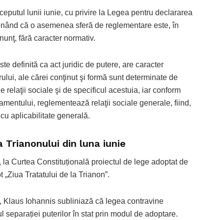
eputul lunii iunie, cu privire la Legea pentru declararea
usţinând că o asemenea sferă de reglementare este, în
nunţ, fără caracter normativ.
te definită ca act juridic de putere, are caracter
rului, ale cărei conţinut şi formă sunt determinate de
elaţii sociale şi de specificul acestuia, iar conform
rlamentului, reglementează relaţii sociale generale, fiind,
t cu aplicabilitate generală.
 Trianonului din luna iunie
, la Curtea Constituțională proiectul de lege adoptat de
 „Ziua Tratatului de la Trianon”.
li, Klaus Iohannis subliniază că legea contravine
ul separației puterilor în stat prin modul de adoptare.