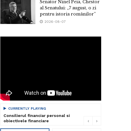
Senator Ninel Peia, Chestor
al Senatului: „7 august, o zi
pentru istoria românilor”
2026-08-07
CURRENTLY PLAYING
Consilierul financiar personal si
obiectivele financiare