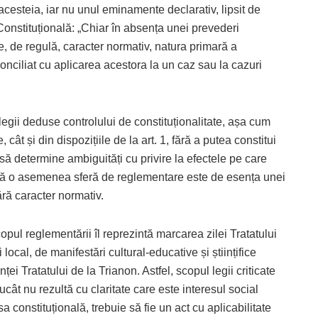
acesteia, iar nu unul eminamente declarativ, lipsit de
 Constituțională: „Chiar în absența unei prevederi
e, de regulă, caracter normativ, natura primară a
 conciliat cu aplicarea acestora la un caz sau la cazuri
l legii deduse controlului de constituționalitate, așa cum
, cât și din dispozițiile de la art. 1, fără a putea constitui
ă să determine ambiguități cu privire la efectele pe care
că o asemenea sferă de reglementare este de esența unei
ără caracter normativ.
 scopul reglementării îl reprezintă marcarea zilei Tratatului
 local, de manifestări cultural-educative și științifice
ței Tratatului de la Trianon. Astfel, scopul legii criticate
ucât nu rezultă cu claritate care este interesul social
sa constituțională, trebuie să fie un act cu aplicabilitate