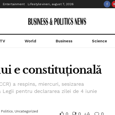
Entertainment
Lifestyle
vineri, august 7, 2026
 TV
World
Business
Science
i e constituțională
CCR) a respins, miercuri, sesizarea
 Legii pentru declararea zilei de 4 iunie
,
Politics
,
Uncategorized
0
0
A
0
A