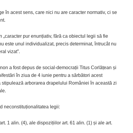
e în acest sens, care nici nu are caracter normativ, ci se
nt.
caracter pur enunțiativ, fără ca obiectul legii să fie
 nu este unul individualizat, precis determinat, întrucât nu
ral vizat”.
ianon a fost depus de social-democrații Titus Corlățean și
stări în ziua de 4 iunie pentru a sărbători acest
stipulează arborarea drapelului României în această zi
ale.
 neconstituționalitatea legii:
 1 alin. (4), ale dispozițiilor art. 61 alin. (1) și ale art.