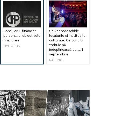
Consilierul financiar
Se vor redeschide
Debut de sen
personal si obiectivele
localurile și instituțiile
muzica româ
financiare
culturale. Ce condiții
Maria Peia r
trebuie să
Internetul la
BPNEWS TV
îndeplinească de la 1
ani!
septembrie
NATIONAL
NATIONAL