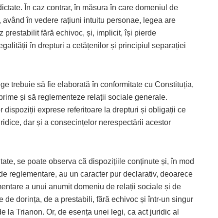
dictate. În caz contrar, în măsura în care domeniul de
, având în vedere rațiuni intuitu personae, legea are
 prestabilit fără echivoc, și, implicit, își pierde
galității în drepturi a cetățenilor și principiul separației
ege trebuie să fie elaborată în conformitate cu Constituția,
xprime și să reglementeze relații sociale generale.
dispoziții exprese referitoare la drepturi și obligații ce
uridice, dar și a consecințelor nerespectării acestor
itate, se poate observa că dispozițiile conținute și, în mod
l de reglementare, au un caracter pur declarativ, deoarece
ntare a unui anumit domeniu de relații sociale și de
 de dorința, de a prestabili, fără echivoc și într-un singur
de la Trianon. Or, de esența unei legi, ca act juridic al