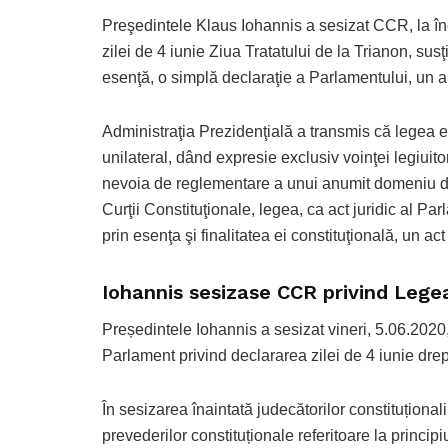
Preşedintele Klaus Iohannis a sesizat CCR, la înc
zilei de 4 iunie Ziua Tratatului de la Trianon, s
esenţă, o simplă declaraţie a Parlamentului, un a
Administraţia Prezidenţială a transmis că legea es
unilateral, dând expresie exclusiv voinţei legiuito
nevoia de reglementare a unui anumit domeniu de r
Curţii Constituţionale, legea, ca act juridic al Pa
prin esenţa şi finalitatea ei constituţională, un ac
Iohannis sesizase CCR privind Legea
Președintele Iohannis a sesizat vineri, 5.06.2020
Parlament privind declararea zilei de 4 iunie drept
În sesizarea înaintată judecătorilor constituționa
prevederilor constituționale referitoare la principi