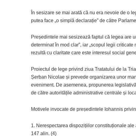
În sesizare se mai arată că nu era nevoie de o leg
putea face „o simplă declarație” de către Parlame
Președintele mai sesizează faptul că legea are un „
determinat în mod clar”, iar „scopul legii criticate
rezultă cu claritate care este interesul social gene
Proiectul de lege privind ziua Tratatului de la Tr
Șerban Nicolae și prevede organizarea unor manife
eveniment. De asemenea, propunerea legislativă 
de către autoritățile administrative centrale și loc
Motivele invocate de președintele Iohannis privind
1. Nerespectarea dispozițiilor constituționale ale art.
147 alin. (4)