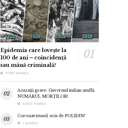
Epidemia care lovește la
100 de ani – coincidență
sau mână criminală?
117891 SHARES
Acuzații grave: Guvernul italian umflă
NUMĂRUL MORȚILOR!
42937 SHARES
Coronavirusul, ucis de POLIDIN!
1 SHARES