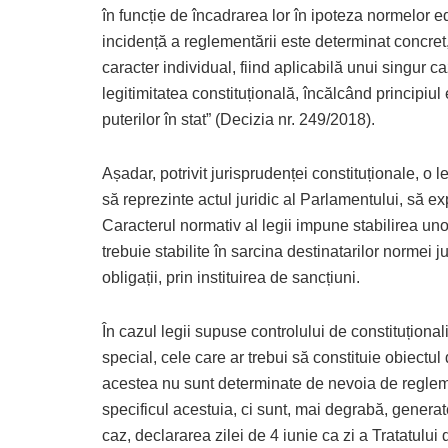
în funcție de încadrarea lor în ipoteza normelor e
incidență a reglementării este determinat concret
caracter individual, fiind aplicabilă unui singur caz
legitimitatea constituțională, încălcând principiul e
puterilor în stat” (Decizia nr. 249/2018).
Așadar, potrivit jurisprudenței constituționale, o l
să reprezinte actul juridic al Parlamentului, să e
Caracterul normativ al legii impune stabilirea unor 
trebuie stabilite în sarcina destinatarilor normei j
obligații, prin instituirea de sancțiuni.
În cazul legii supuse controlului de constituțional
special, cele care ar trebui să constituie obiectu
acestea nu sunt determinate de nevoia de regleme
specificul acestuia, ci sunt, mai degrabă, generate
caz, declararea zilei de 4 iunie ca zi a Tratatului 