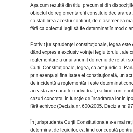
Așa cum rezultă din titlu, precum și din dispozițiil
obiectul de reglementare îl constituie declararea z
că stabilirea acestui conținut, de o asemenea man
fără ca obiectul legii să fie determinat în mod clar
Potrivit jurisprudenței constituționale, legea este 
dând expresie exclusiv voinței legiuitorului, ale 
reglementare a unui anumit domeniu de relații soc
Curții Constituționale, legea, ca act juridic al Pa
prin esența și finalitatea ei constituțională, un a
de incidență a reglementării este determinat concr
aceasta are caracter individual, ea fiind concepu
cazuri concrete, în funcție de încadrarea lor în ipo
fără echivoc (Decizia nr. 600/2005, Decizia nr. 9
În jurisprudența Curții Constituționale s-a mai re
determinat de legiuitor, ea fiind concepută pentr