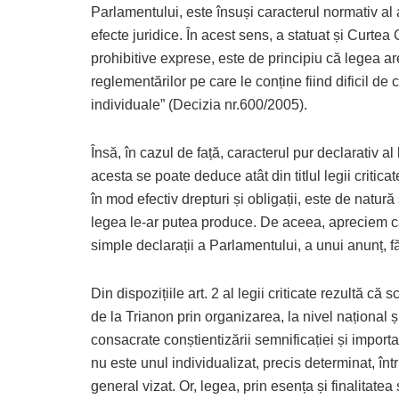
Parlamentului, este însuși caracterul normativ al 
efecte juridice. În acest sens, a statuat și Curtea
prohibitive exprese, este de principiu că legea ar
reglementărilor pe care le conține fiind dificil de
individuale” (Decizia nr.600/2005).
Însă, în cazul de față, caracterul pur declarativ a
acesta se poate deduce atât din titlul legii criticate
în mod efectiv drepturi și obligații, este de natur
legea le-ar putea produce. De aceea, apreciem 
simple declarații a Parlamentului, a unui anunț, f
Din dispozițiile art. 2 al legii criticate rezultă că
de la Trianon prin organizarea, la nivel național și
consacrate conștientizării semnificației și importan
nu este unul individualizat, precis determinat, într
general vizat. Or, legea, prin esența și finalitatea 