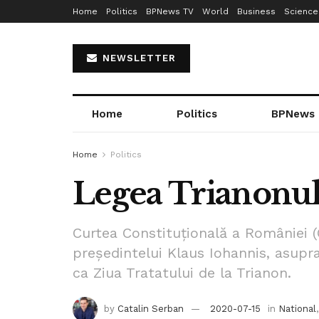
Home
Politics
BPNews TV
World
Business
Science
NEWSLETTER
Home
Politics
BPNews
Home
Politics
Legea Trianonulu
Curtea Constituțională a României (
președintelui Klaus Iohannis, asupra
ca Ziua Tratatului de la Trianon.
by
Catalin Serban
2020-07-15
in
National