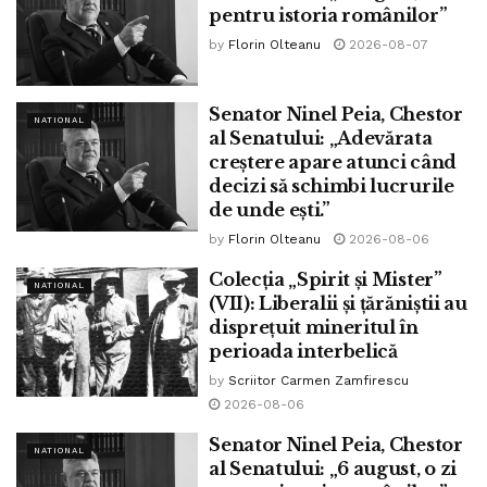
pentru istoria românilor”
se afișează în centrele de examen și pe site-ul anterior
by
Florin Olteanu
2026-08-07
menționat, în data de 4 august 2020.
Subiectele și baremele de corectare au fost publicate
Senator Ninel Peia, Chestor
NATIONAL
astăzi, 22 iulie, de către Centrul Național de
al Senatului: „Adevărata
creștere apare atunci când
Politici și Evaluare în Educație, pe site-ul subiecte.edu.ro,
decizi să schimbi lucrurile
la ora 16.00. De asemenea, acestea au fost
de unde ești.”
by
Florin Olteanu
2026-08-06
afișate și la avizierele centrelor de examen.
Colecția „Spirit și Mister”
NATIONAL
Nota la proba scrisă are o pondere de 70% în calculul
(VII): Liberalii și țărăniștii au
mediei finale, care trebuie să fie de cel puțin 8
disprețuit mineritul în
perioada interbelică
(opt) pentru promovarea examenului.
by
Scriitor Carmen Zamfirescu
2026-08-06
Cadrele didactice promovate dobândesc dreptul de
Senator Ninel Peia, Chestor
practică în învățământul preuniversitar,
NATIONAL
al Senatului: „6 august, o zi