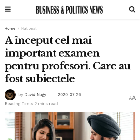
Home
National
A început cel mai
important examen
pentru profesori. Care au
fost subiectele
by
David Nagy
2020-07-26
A
A
Reading Time: 2 mins read