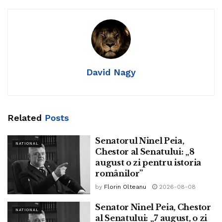
(un) candidat. 15 candidați au
absentat. Nu s-au înregistrat cazuri de candidați
cu temperatura peste 37.3 grade Celsius.
Conform metodologiei de concurs, care permite acest
David Nagy
lucru, 11 candidați au decis să se retragă.
În total, au fost transmise spre centrele de evaluare 157 de
teze. Primele rezultate vor fi
Related
Posts
comunicate în data de 29 iulie în centrele de examen și pe
Senatorul Ninel Peia,
NATIONAL
site-
Chestor al Senatului: „8
august o zi pentru istoria
ul definitivat.edu.ro. Contestațiile se depun la centrele de
românilor”
examen, conform calendarului aprobat,
by
Florin Olteanu
2026-08-08
în zilele de 29 iulie, după afișarea rezultatelor, iar pe 30
Senator Ninel Peia, Chestor
NATIONAL
iulie, până la ora 12:00. Rezultatele finale
al Senatului: „7 august, o zi