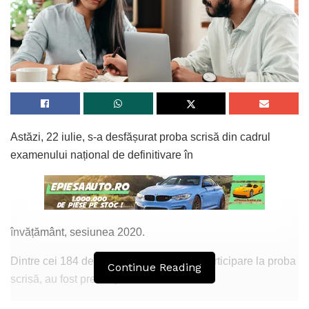
Astăzi, 22 iulie, s-a desfășurat proba scrisă din cadrul
examenului național de definitivare în
învățământ, sesiunea 2020.
Dintre cei 184 de candidați cu drept de participare la proba
Continue Reading
scrisă, au fost prezenți 169 de
candidați. Din cauza tentativei de fraudă a fost eliminat 1