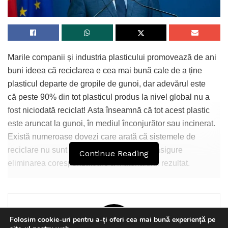
Marile companii și industria plasticului promovează de ani
buni ideea că reciclarea e cea mai bună cale de a ține
plasticul departe de gropile de gunoi, dar adevărul este
că peste 90% din tot plasticul produs la nivel global nu a
fost niciodată reciclat! Asta înseamnă că tot acest plastic
este aruncat la gunoi, în mediul înconjurător sau incinerat.
Există numeroase dovezi care arată că sistemele de
reciclare nu sunt viabile și nu reușesc să asigure
Continue Reading
eliminarea corespunzătoare a materialului rezultat.
Folosim cookie-uri pentru a-ți oferi cea mai bună experiență pe
Ce trebuie, de fapt, să facă companiile și comercianții?