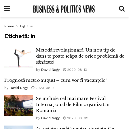
Home
Tag
in
Etichetă:
in
Metodă revoluționară. Un nou tip de
dans te poate scăpa de orice problemă de
sănătate!
by
David Nagy
2020-08-13
Prognoză meteo august – cum vor fi vacanțele?
by
David Nagy
2020-08-10
Se încheie cel mai mare Festival
Internațional de Film organizat în
România
by
David Nagy
2020-08-09
Activitate inedită pentru sănătate. Ce