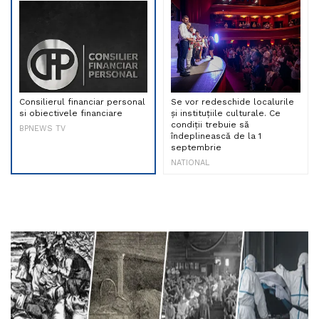
Consilierul financiar personal
Se vor redeschide localurile
si obiectivele financiare
și instituțiile culturale. Ce
condiții trebuie să
BPNEWS TV
îndeplinească de la 1
septembrie
NATIONAL