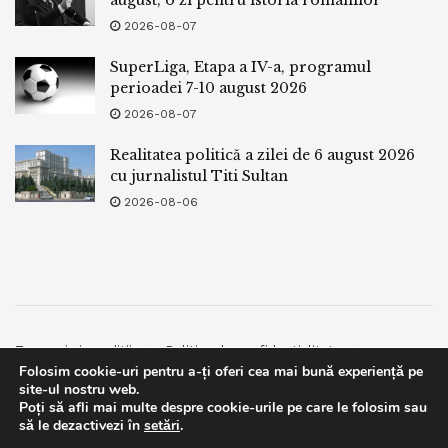
2026-08-07
SuperLiga, Etapa a IV-a, programul
perioadei 7-10 august 2026
2026-08-07
Realitatea politică a zilei de 6 august 2026
cu jurnalistul Titi Sultan
2026-08-06
Termeni si conditii
Politica de confidentialitate
Folosim cookie-uri pentru a-ți oferi cea mai bună experiență pe
Facebook
Contact
site-ul nostru web.
Poți să afli mai multe despre cookie-urile pe care le folosim sau
© 2019
bpnews
- Business & Politics News
bpnews
.
This website uses GDPR cookies. By continuing to use this
să le dezactivezi în
setări
.
website you are giving consent to cookies being used. Visit our