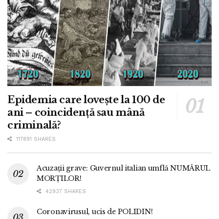
Epidemia care lovește la 100 de
ani – coincidență sau mână
criminală?
117891 SHARES
Acuzații grave: Guvernul italian umflă NUMĂRUL
MORȚILOR!
42937 SHARES
Coronavirusul, ucis de POLIDIN!