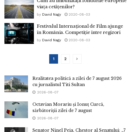
Cum au îmbunătățit fondurile europene
viața cetățenilor?
by
David Nagy
2020-08-03
Festivalul Internațional de Film ajunge
în România. Competiție între regizori
by
David Nagy
2020-08-03
1
2
Realitatea politică a zilei de 7 august 2026
cu jurnalistul Titi Sultan
2026-08-07
Octavian Morariu și Ionuț Curcă,
sărbătoriții zilei de 7 august
2026-08-07
Senator Ninel Peia, Chestor al Senatului: „7