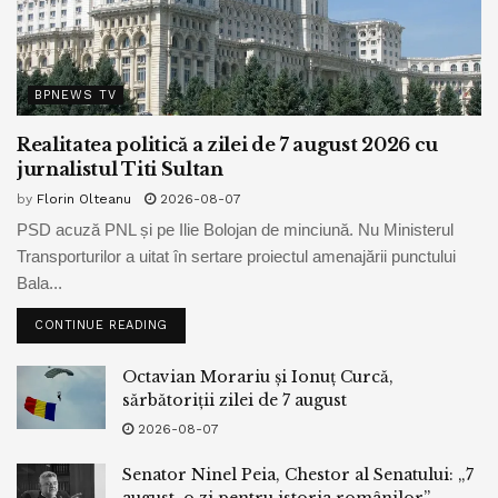
BPNEWS TV
Realitatea politică a zilei de 7 august 2026 cu
jurnalistul Titi Sultan
by
Florin Olteanu
2026-08-07
PSD acuză PNL și pe Ilie Bolojan de minciună. Nu Ministerul
Transporturilor a uitat în sertare proiectul amenajării punctului
Bala...
CONTINUE READING
Octavian Morariu și Ionuț Curcă,
sărbătoriții zilei de 7 august
2026-08-07
Senator Ninel Peia, Chestor al Senatului: „7
august, o zi pentru istoria românilor”