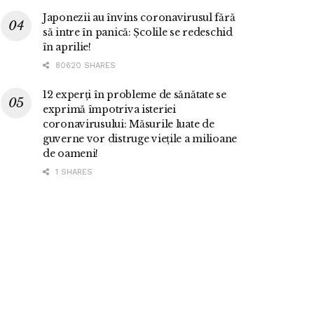
Japonezii au învins coronavirusul fără
să intre în panică: Școlile se redeschid
în aprilie!
80620 SHARES
12 experți în probleme de sănătate se
exprimă împotriva isteriei
coronavirusului: Măsurile luate de
guverne vor distruge viețile a milioane
de oameni!
1 SHARES