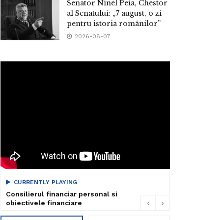
Senator Ninel Peia, Chestor
al Senatului: „7 august, o zi
pentru istoria românilor”
2026-08-07
CURRENTLY PLAYING
Consilierul financiar personal si
obiectivele financiare