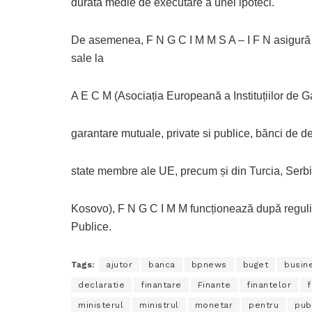
durata medie de executare a unei ipoteci.
De asemenea, F N G C I M M S A – I F N asigură o 
sale la
A E C M (Asociația Europeană a Instituțiilor de G
garantare mutuale, private si publice, bănci de d
state membre ale UE, precum și din Turcia, Serb
Kosovo), F N G C I M M funcționează după reguli ș
Publice.
Tags:
ajutor
banca
bpnews
buget
busin
declaratie
finantare
Finante
finantelor
ministerul
ministrul
monetar
pentru
pub