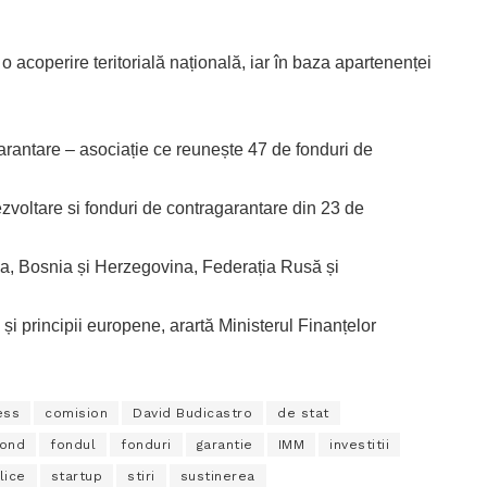
acoperire teritorială națională, iar în baza apartenenței
arantare – asociație ce reunește 47 de fonduri de
ezvoltare si fonduri de contragarantare din 23 de
ia, Bosnia și Herzegovina, Federația Rusă și
i principii europene, arartă Ministerul Finanțelor
ess
comision
David Budicastro
de stat
fond
fondul
fonduri
garantie
IMM
investitii
lice
startup
stiri
sustinerea