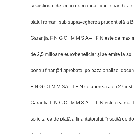
și susținerii de locuri de muncă, funcționând ca o
statul roman, sub supravegherea prudențială a B
Garanția F N G C I M M S A – I F N este de maxi
de 2,5 milioane euro/beneficiar și se emite la solic
pentru finanțări aprobate, pe baza analizei docum
F N G C I M M SA – I F N colaborează cu 27 institu
Garanția F N G C I M M S A – I F N este cea mai li
solicitarea de plată a finanțatorului, însoțită de