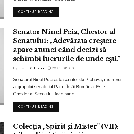
CONTINUE READING
Senator Ninel Peia, Chestor al
Senatului: „Adevărata creștere
apare atunci când decizi să
schimbi lucrurile de unde ești.”
by
Florin Olteanu
2026-08-06
Senatorul Ninel Peia este senator de Prahova, membru
al grupului senatorial Pace! Întâi România. Este
Chestor al Senatului, face parte...
CONTINUE READING
Colecția „Spirit și Mister” (VII):