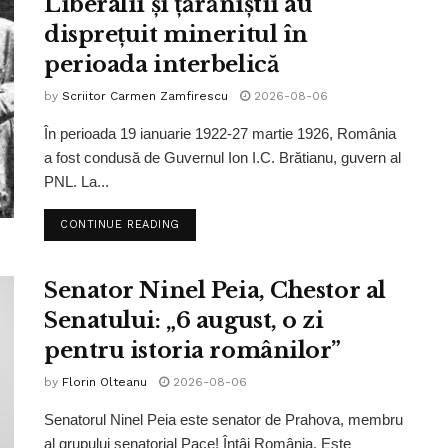
Liberalii și țărăniștii au
disprețuit mineritul în
perioada interbelică
by
Scriitor Carmen Zamfirescu
2026-08-06
În perioada 19 ianuarie 1922-27 martie 1926, România
a fost condusă de Guvernul Ion I.C. Brătianu, guvern al
PNL. La...
CONTINUE READING
Senator Ninel Peia, Chestor al
Senatului: „6 august, o zi
pentru istoria românilor”
by
Florin Olteanu
2026-08-06
Senatorul Ninel Peia este senator de Prahova, membru
al grupului senatorial Pace! Întâi România. Este