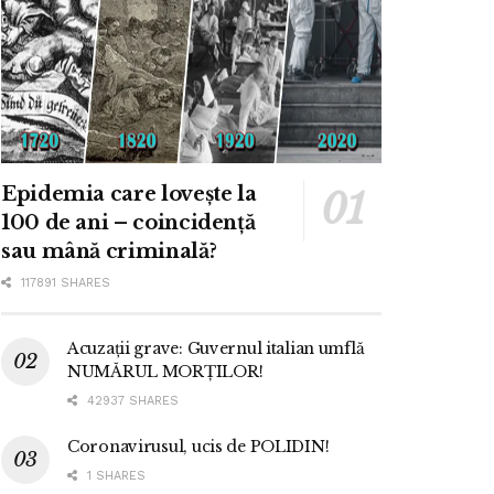
Epidemia care lovește la
100 de ani – coincidență
sau mână criminală?
117891 SHARES
Acuzații grave: Guvernul italian umflă
NUMĂRUL MORȚILOR!
42937 SHARES
Coronavirusul, ucis de POLIDIN!
1 SHARES