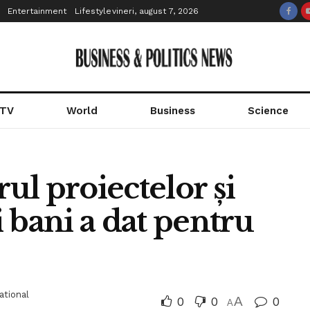
Entertainment
Lifestyle
vineri, august 7, 2026
 TV
World
Business
Science
rul proiectelor şi
 bani a dat pentru
ational
0
0
A
0
A