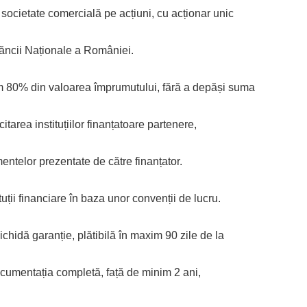
 societate comercială pe acțiuni, cu acționar unic
ăncii Naționale a României.
m 80% din valoarea împrumutului, fără a depăși suma
itarea instituțiilor finanțatoare partenere,
entelor prezentate de către finanțator.
ții financiare în baza unor convenții de lucru.
chidă garanție, plătibilă în maxim 90 zile de la
 documentația completă, față de minim 2 ani,