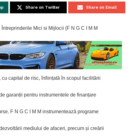
pp
Share on Twitter
Share on Email
ntreprinderile Mici si Mijlocii (F N G C I M M
u capital de risc, înființată în scopul facilitării
 de garanții pentru instrumentele de finanțare
 surse. F N G C I M M instrumentează programe
zvoltării mediului de afaceri, precum și creării