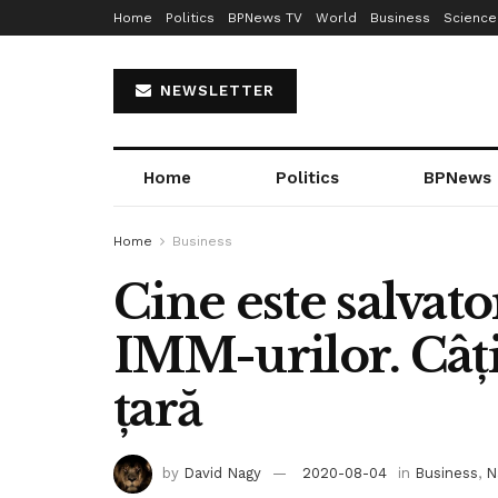
Home
Politics
BPNews TV
World
Business
Science
NEWSLETTER
Home
Politics
BPNews
Home
Business
Cine este salvato
IMM-urilor. Câți
țară
by
David Nagy
2020-08-04
in
Business
,
N