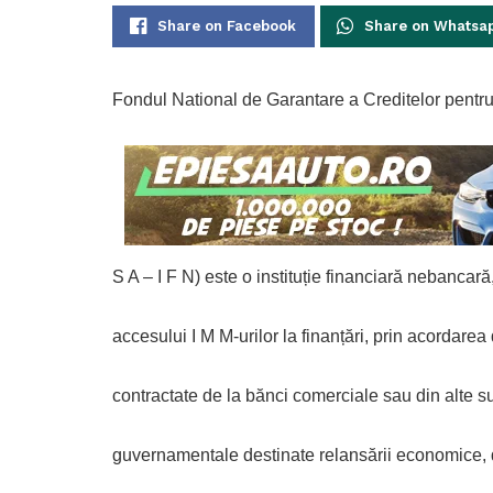
Share on Facebook
Share on Whatsa
Fondul National de Garantare a Creditelor pentru Î
S A – I F N) este o instituție financiară nebancară, c
accesului I M M-urilor la finanțări, prin acordarea
contractate de la bănci comerciale sau din alte
guvernamentale destinate relansării economice, de