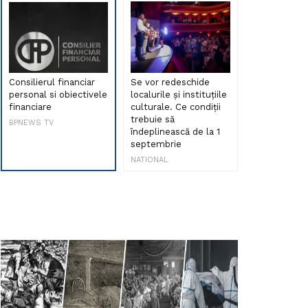
Consilierul financiar
Se vor redeschide
Debut de sen
personal si obiectivele
localurile și instituțiile
muzica româ
financiare
culturale. Ce condiții
Maria Peia r
trebuie să
Internetul la
BPNEWS TV
îndeplinească de la 1
ani!
septembrie
NATIONAL
NATIONAL