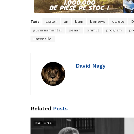
Tags:
ajutor
an
bani
bpnews
caiete
D
guvernamental
penar
primul
program
pr
ustensile
David Nagy
Related
Posts
NATIONAL