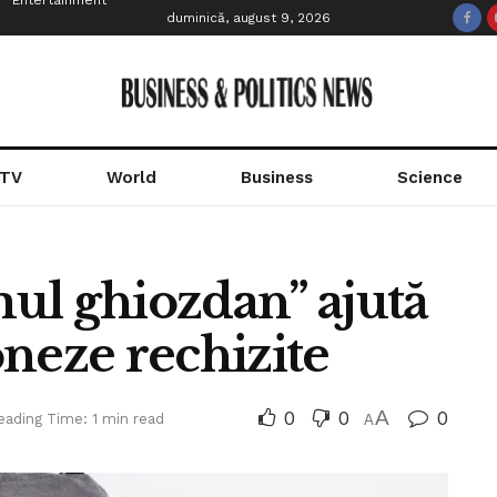
Entertainment
duminică, august 9, 2026
 TV
World
Business
Science
ul ghiozdan” ajută
ioneze rechizite
0
0
A
0
eading Time: 1 min read
A