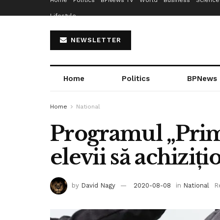
Home
Politics
BPNews TV
World
Business
Science
Lifestyle
NEWSLETTER
Home
Politics
BPNews
Home
National
Programul „Prim
elevii să achiziț
by
David Nagy
2020-08-08
in
National
R