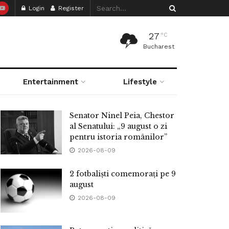
Login
Register
27
°C
Bucharest
Entertainment
Lifestyle
Senator Ninel Peia, Chestor
al Senatului: „9 august o zi
pentru istoria românilor”
2026-08-09
2 fotbaliști comemorați pe 9
august
2026-08-09