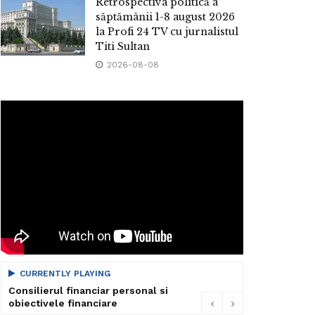
Retrospectiva politică a
săptămânii 1-8 august 2026
la Profi 24 TV cu jurnalistul
Titi Sultan
2026-08-08
CURRENTLY PLAYING
Consilierul financiar personal si
obiectivele financiare