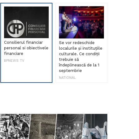
Consilierul financiar
Se vor redeschide
Debut de sen
personal si obiectivele
localurile și instituțiile
muzica româ
financiare
culturale. Ce condiții
Maria Peia r
trebuie să
Internetul la
BPNEWS TV
îndeplinească de la 1
ani!
septembrie
NATIONAL
NATIONAL