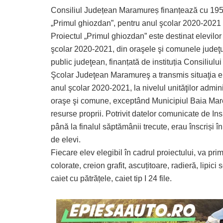
Consiliul Județean Maramureș finanțează cu 195 
„Primul ghiozdan”, pentru anul şcolar 2020-2021
Proiectul „Primul ghiozdan” este destinat elevilor 
şcolar 2020-2021, din oraşele şi comunele judeţul
public judeţean, finanțată de instituția Consiliu
Şcolar Judeţean Maramureş a transmis situaţia elev
anul şcolar 2020-2021, la nivelul unităţilor adminis
oraşe şi comune, exceptând Municipiul Baia Mar
resurse proprii. Potrivit datelor comunicate de 
până la finalul săptămânii trecute, erau înscriși
de elevi.
Fiecare elev elegibil în cadrul proiectului, va pr
colorate, creion grafit, ascuțitoare, radieră, lipici
caiet cu pătrățele, caiet tip I 24 file.