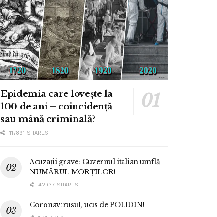
Epidemia care lovește la
100 de ani – coincidență
sau mână criminală?
117891 SHARES
Acuzații grave: Guvernul italian umflă
NUMĂRUL MORȚILOR!
42937 SHARES
Coronavirusul, ucis de POLIDIN!