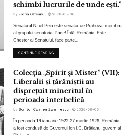
schimbi lucrurile de unde ești.”
by
Florin Olteanu
2026-08-06
Senatorul Ninel Peia este senator de Prahova, membru
al grupului senatorial Pace! Întâi România. Este
Chestor al Senatului, face parte...
CONTINUE READING
Colecția „Spirit și Mister” (VII):
Liberalii și țărăniștii au
disprețuit mineritul în
perioada interbelică
by
Scriitor Carmen Zamfirescu
2026-08-06
În perioada 19 ianuarie 1922-27 martie 1926, România
a fost condusă de Guvernul Ion I.C. Brătianu, guvern al