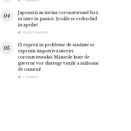
1 SHARES
Japonezii au învins coronavirusul fără
să intre în panică: Școlile se redeschid
în aprilie!
80620 SHARES
12 experți în probleme de sănătate se
exprimă împotriva isteriei
coronavirusului: Măsurile luate de
guverne vor distruge viețile a milioane
de oameni!
1 SHARES