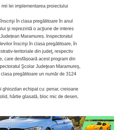
mii lei implementarea proiectului
înscrişi în clasa pregătitoare în anul
ui şi reprezintă o acţiune de interes
lui Județean Maramureș. Inspectoratul
ilor înscrişi în clasa pregătitoare, în
trativ-teritoriale din judeţ, respectiv
e, care desfășoară acest program din
Inspectoratul Şcolar Judeţean Maramureş,
 în clasa pregătitoare un număr de 3124
imi ghiozdan echipat cu: penar, creioane
 solid, hârtie glasată, bloc mic de desen,