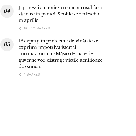
Japonezii au învins coronavirusul fără
să intre în panică: Școlile se redeschid
în aprilie!
80620 SHARES
12 experți în probleme de sănătate se
exprimă împotriva isteriei
coronavirusului: Măsurile luate de
guverne vor distruge viețile a milioane
de oameni!
1 SHARES