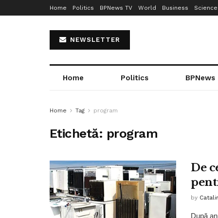
Home
Politics
BPNews TV
World
Business
Science
NEWSLETTER
Home
Politics
BPNews
Home
Tag
program
Etichetă:
program
De c
pent
by
Catali
După anu