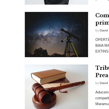
Comp
prim
by
David
OFERTĂ
BAIA M
EXTINS .
Trib
Prea
by
David
Aducem l
comparti
Maramure