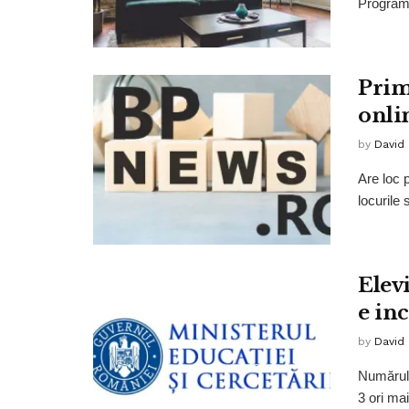
Programu
Prim
onli
by
David
Are loc 
locurile
Elev
e in
by
David
Numărul 
3 ori mai