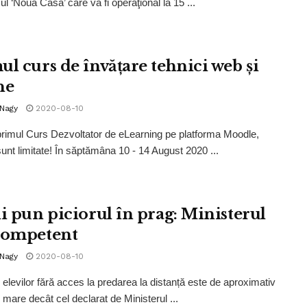
l ‘Noua Casă’ care va fi operaţional la 15 ...
ul curs de învățare tehnici web și
ne
 Nagy
2020-08-10
primul Curs Dezvoltator de eLearning pe platforma Moodle,
 sunt limitate! În săptămâna 10 - 14 August 2020 ...
ii pun piciorul în prag: Ministerul
competent
 Nagy
2020-08-10
elevilor fără acces la predarea la distanță este de aproximativ
 mare decât cel declarat de Ministerul ...