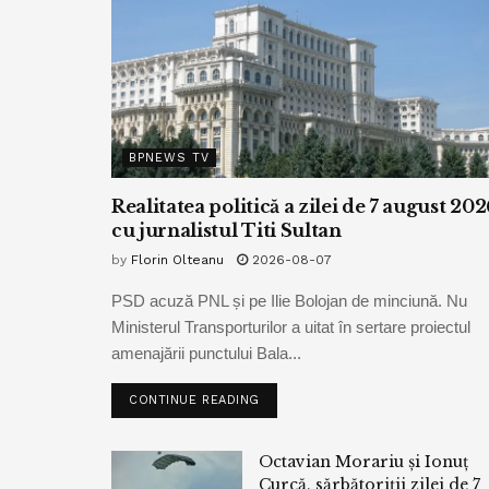
BPNEWS TV
Realitatea politică a zilei de 7 august 202
cu jurnalistul Titi Sultan
by
Florin Olteanu
2026-08-07
PSD acuză PNL și pe Ilie Bolojan de minciună. Nu
Ministerul Transporturilor a uitat în sertare proiectul
amenajării punctului Bala...
CONTINUE READING
Octavian Morariu și Ionuț
Curcă, sărbătoriții zilei de 7