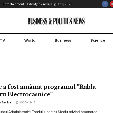
Entertainment
Lifestyle
vineri, august 7, 2026
 TV
World
Business
Science
e a fost amânat programul ”Rabla
ru Electrocasnice”
n Serban
2020-12-15
nțul Administrației Fondului pentru Mediu privind amânarea