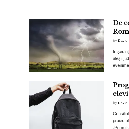
De ce
Româ
by
David
În ședin
aleșii j
evenimen
Prog
elevi
by
David
Consiliu
proiectu
„Primul 