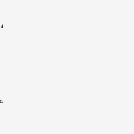
al
6
ti