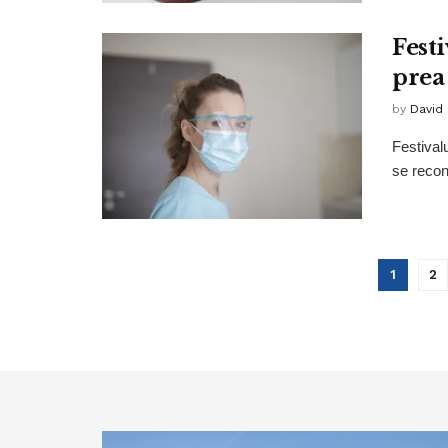
Fest
prea
by
David
Festivalu
se reconf
1
2