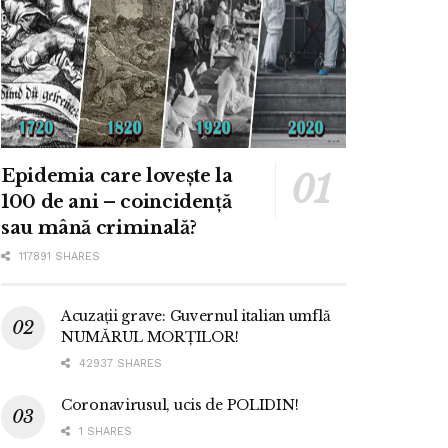
Epidemia care lovește la
100 de ani – coincidență
sau mână criminală?
117891 SHARES
Acuzații grave: Guvernul italian umflă
NUMĂRUL MORȚILOR!
42937 SHARES
Coronavirusul, ucis de POLIDIN!
1 SHARES