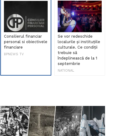
Consilierul financiar
Se vor redeschide
Debut de sen
personal si obiectivele
localurile și instituțiile
muzica româ
financiare
culturale. Ce condiții
Maria Peia r
trebuie să
Internetul la
BPNEWS TV
îndeplinească de la 1
ani!
septembrie
NATIONAL
NATIONAL