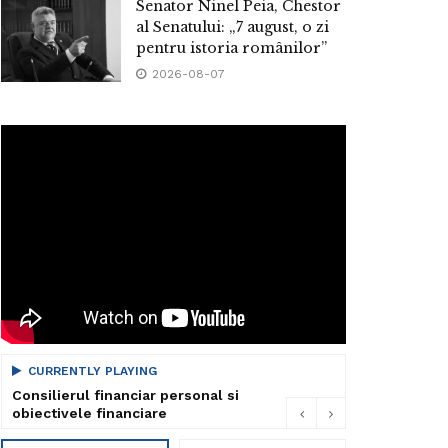
Senator Ninel Peia, Chestor
al Senatului: „7 august, o zi
pentru istoria românilor”
2026-08-07
CURRENTLY PLAYING
Consilierul financiar personal si
obiectivele financiare