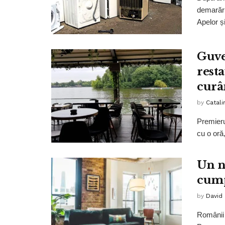
demarări
Apelor și
Guve
rest
curâ
by
Catali
Premieru
cu o oră,
Un n
cump
by
David
Românii 