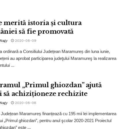
 merită istoria și cultura
niei să fie promovată
 Nagy
2020-08-09
ța ordinară a Consiliului Județean Maramureș din luna iunie,
udețeni au aprobat participarea judeţului Maramureş la realizarea
tului ...
ramul „Primul ghiozdan” ajută
i să achiziționeze rechizite
 Nagy
2020-08-08
l Județean Maramureș finanțează cu 195 mii lei implementarea
lui „Primul ghiozdan”, pentru anul şcolar 2020-2021 Proiectul
ghiozdan” este ...