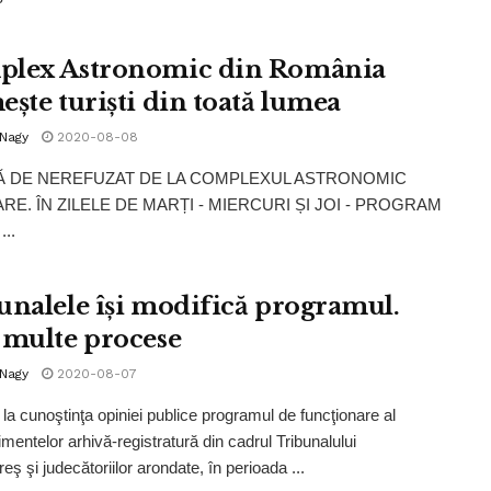
lex Astronomic din România
ește turiști din toată lumea
 Nagy
2020-08-08
 DE NEREFUZAT DE LA COMPLEXUL ASTRONOMIC
ARE. ÎN ZILELE DE MARȚI - MIERCURI ȘI JOI - PROGRAM
..
unalele își modifică programul.
 multe procese
 Nagy
2020-08-07
a cunoştinţa opiniei publice programul de funcţionare al
mentelor arhivă-registratură din cadrul Tribunalului
ş şi judecătoriilor arondate, în perioada ...