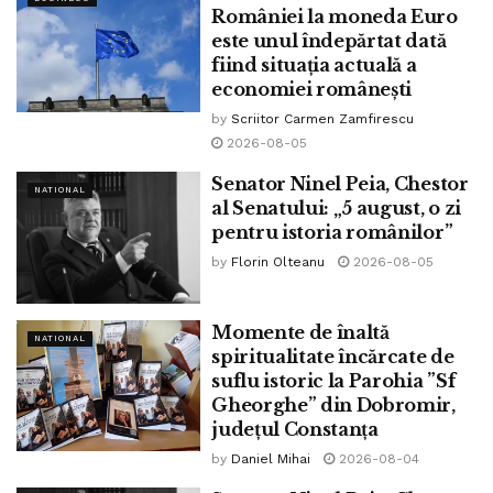
României la moneda Euro
Pe scurt, revendicările elevilor reprezentanți din toată țara
este unul îndepărtat dată
fiind situația actuală a
sunt următoarele:
economiei românești
● Asigurarea dispozitivelor necesare pentru toți elevii
by
Scriitor Carmen Zamfirescu
privați de dreptul la educație, fără alte
2026-08-05
discriminări din partea autorităților.
● Reglementarea modului de predare-învățare-evaluare
Senator Ninel Peia, Chestor
NATIONAL
al Senatului: „5 august, o zi
din mediul online.
pentru istoria românilor”
● Elaborarea ghidurilor metodologice privind integrarea
by
Florin Olteanu
2026-08-05
materiei pierdută în primul
semestru al anului școlar 2020-2021.
● Asigurarea materialelor igienico-sanitare în unitățile de
Momente de înaltă
NATIONAL
învățământ.
spiritualitate încărcate de
suflu istoric la Parohia ”Sf
● Consultarea permanentă a asociațiilor de elevi și
Gheorghe” din Dobromir,
introducerea acestora în grupurile de
județul Constanța
lucru.
by
Daniel Mihai
2026-08-04
● Elaborarea și prezentarea detaliată a unui plan privind