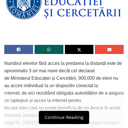
Numărul elevilor fără acces la predarea la distanță este de
aproximativ 3 ori mai mare decât cel declarat
de Ministerul Educației și Cercetării. 900.000 de elevi nu
au acces individual la un dispozitiv conectat la
internet, de aici rezultând obligația autorităților de a asigura
un laptopuri și acces la internet pentru
fiecare elev care nu poate beneficia de un device în acest
moment, respectându-se astfel prevederile
Continue Reading
Legii Nr. 109/2020, adoptată la începutul acestei luni prin