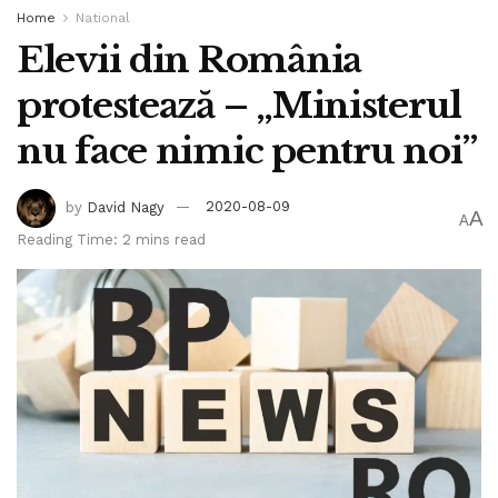
Home
National
Elevii din România
protestează – „Ministerul
nu face nimic pentru noi”
by
David Nagy
2020-08-09
A
A
Reading Time: 2 mins read