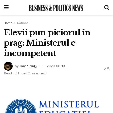
Home
National
Elevii pun piciorul în
prag: Ministerul e
incompetent
by
David Nagy
2020-08-10
A
A
Reading Time: 2 mins read