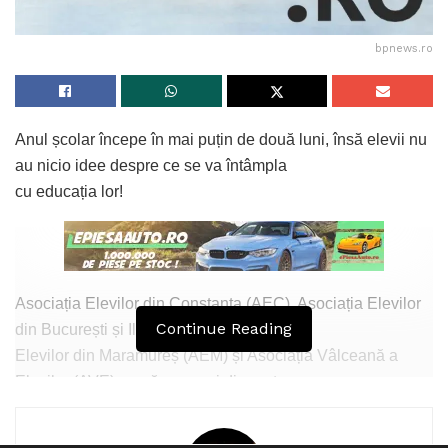
bpnews.ro
Anul școlar începe în mai puțin de două luni, însă elevii nu
au nicio idee despre ce se va întâmpla
cu educația lor!
Asociația Elevilor din Constanța (AEC), Asociația Elevilor
Continue Reading
din București și Ilfov (AEBI), Asociația
Elevilor din Maramureș (AEM) și Asociația Vâlceană a
Elevilor (AVE) cer răspunsuri din partea
autorităților în ceea ce privește începerea noului an școlar.