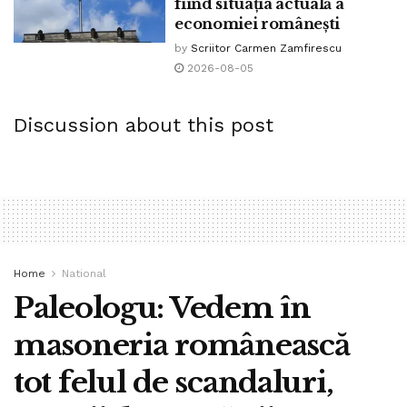
fiind situația actuală a
tratare normală
virusul
www.bpnes.ro
economiei românești
by
Scriitor Carmen Zamfirescu
2026-08-05
Discussion about this post
Home
National
Paleologu: Vedem în
masoneria românească
tot felul de scandaluri,