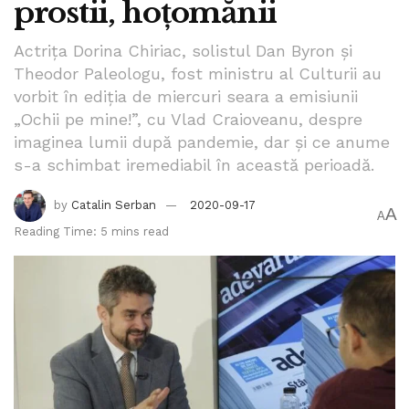
prostii, hoţomănii
Actriţa Dorina Chiriac, solistul Dan Byron şi
Theodor Paleologu, fost ministru al Culturii au
vorbit în ediţia de miercuri seara a emisiunii
„Ochii pe mine!”, cu Vlad Craioveanu, despre
imaginea lumii după pandemie, dar şi ce anume
s-a schimbat iremediabil în această perioadă.
by
Catalin Serban
2020-09-17
A
A
Reading Time: 5 mins read