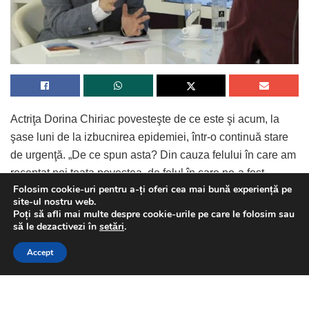
Actriţa Dorina Chiriac povesteşte de ce este şi acum, la
şase luni de la izbucnirea epidemiei, într-o continuă stare
de urgenţă. „De ce spun asta? Din cauza felului în care am
receptat noi toata povestea, de felul în care ne-a fost
Folosim cookie-uri pentru a-ți oferi cea mai bună experiență pe
predate.” Aceasta atinge un subiect extrem de discutat în
site-ul nostru web.
aceste ultime luni şi anume deschiderea şcolilor,
Poți să afli mai multe despre cookie-urile pe care le folosim sau
This website uses GDPR cookies. By continuing to use this
să le dezactivezi în
setări
.
mărturisind franc:” Şcoala noastră ar trebui dinamitată.
website you are giving consent to cookies being used. Visit our
Politicul să-şi ia ghearele de pe învăţământul nostru”
Continue Reading
Accept
Privacy and Cookie Policy
.
I Agree