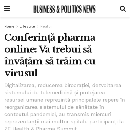
Home
Lifestyle
Health
Conferință pharma
online: Va trebui să
învățăm să trăim cu
virusul
Digitalizarea, reducerea birocraţiei, dezvoltarea
sistemului de telemedicină şi protejarea
resursei umane reprezintă principalele repere în
reorganizarea sistemului de sănătate în
contextul pandemiei, au transmis miercuri
reprezentanţii mai multor spitale participanţi la
ZF Health & Pharma Summit.