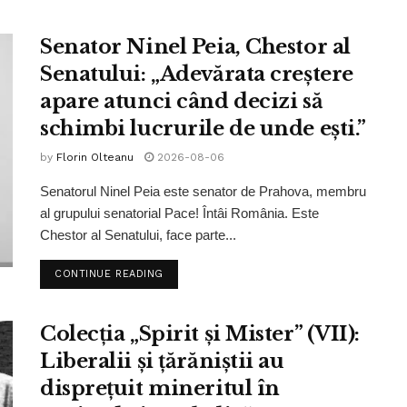
Senator Ninel Peia, Chestor al
Senatului: „Adevărata creștere
apare atunci când decizi să
schimbi lucrurile de unde ești.”
by
Florin Olteanu
2026-08-06
Senatorul Ninel Peia este senator de Prahova, membru
al grupului senatorial Pace! Întâi România. Este
Chestor al Senatului, face parte...
CONTINUE READING
Colecția „Spirit și Mister” (VII):
Liberalii și țărăniștii au
disprețuit mineritul în