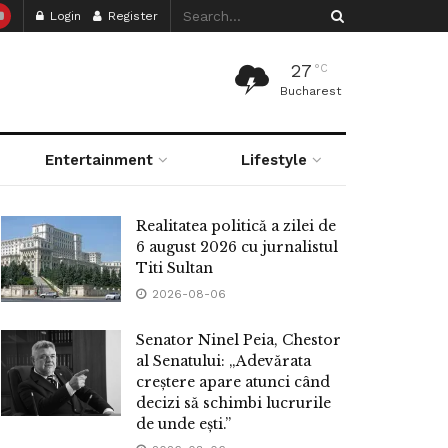
Login
Register
27
°C
Bucharest
Entertainment
Lifestyle
Realitatea politică a zilei de
6 august 2026 cu jurnalistul
Titi Sultan
2026-08-06
Senator Ninel Peia, Chestor
al Senatului: „Adevărata
creștere apare atunci când
decizi să schimbi lucrurile
de unde ești.”