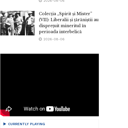
2026-08-06
Colecția „Spirit și Mister”
(VII): Liberalii și țărăniștii au
disprețuit mineritul în
perioada interbelică
2026-08-06
CURRENTLY PLAYING