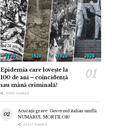
Epidemia care lovește la
100 de ani – coincidență
sau mână criminală?
117891 SHARES
Acuzații grave: Guvernul italian umflă
NUMĂRUL MORȚILOR!
42937 SHARES