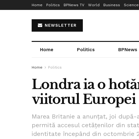
Home
Politics
BPNews TV
World
Business
Science
NEWSLETTER
Home
Politics
BPNews
Home
Politics
Londra ia o hotă
viitorul Europei
Marea Britanie a anunţat, joi după-
permită accesul cetăţenilor din stat
identitate începând din octombrie 202