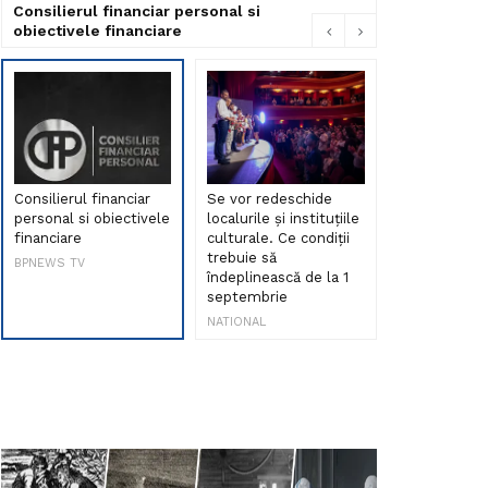
Consilierul financiar personal si
obiectivele financiare
Consilierul financiar
Se vor redeschide
Debut de sen
personal si obiectivele
localurile și instituțiile
muzica româ
financiare
culturale. Ce condiții
Maria Peia r
trebuie să
Internetul la
BPNEWS TV
îndeplinească de la 1
ani!
septembrie
NATIONAL
NATIONAL