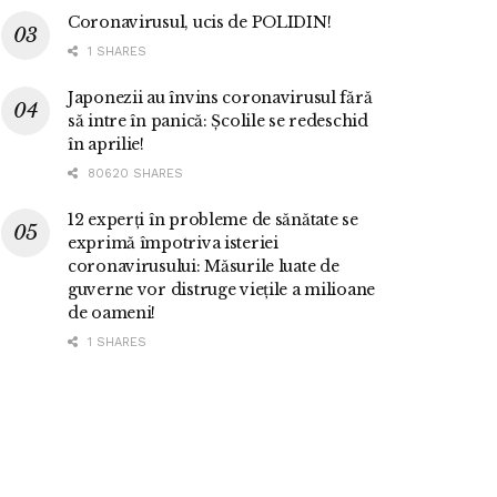
Coronavirusul, ucis de POLIDIN!
1 SHARES
Japonezii au învins coronavirusul fără
să intre în panică: Școlile se redeschid
în aprilie!
80620 SHARES
12 experți în probleme de sănătate se
exprimă împotriva isteriei
coronavirusului: Măsurile luate de
guverne vor distruge viețile a milioane
de oameni!
1 SHARES