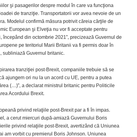
iilor şi pasagerilor despre modul în care va funcţiona
rioadei de tranziţie. Transportatorii vor avea nevoie de un
ra. Modelul confirmă măsura potrivit căreia cărţile de
ic European şi Elveţia nu vor fi acceptate pentru
feri, începând din octombrie 2021”, precizează Guvernul de
ropene pe teritoriul Marii Britanii va fi permis doar în
 subliniază Guvernul britanic.
xpirarea tranziţiei post-Brexit, companiile trebuie să se
acă ajungem ori nu la un acord cu UE, pentru a putea
rea (…)”, a declarat ministrul britanic pentru Politicile
rea Acordului Brexit.
eană privind relaţiile post-Brexit par a fi în impas.
el, a cerut miercuri după-amiază Guvernului Boris
rile privind relaţiile post-Brexit, avertizând că Uniunea
ai am vorbit cu premierul Boris Johnson. Uniunea