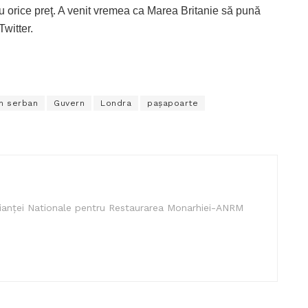
u orice preţ. A venit vremea ca Marea Britanie să pună
Twitter.
in serban
Guvern
Londra
pașapoarte
lianței Nationale pentru Restaurarea Monarhiei-ANRM