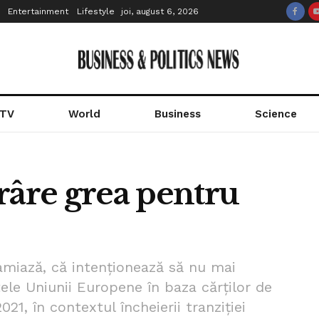
Entertainment
Lifestyle
joi, august 6, 2026
 TV
World
Business
Science
râre grea pentru
amiază, că intenţionează să nu mai
ele Uniunii Europene în baza cărţilor de
1, în contextul încheierii tranziţiei