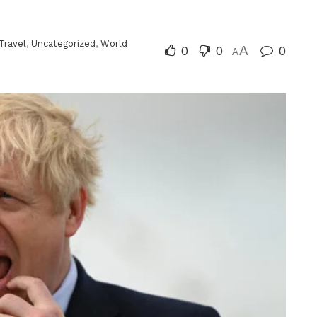
Travel
,
Uncategorized
,
World
0
0
A
0
A