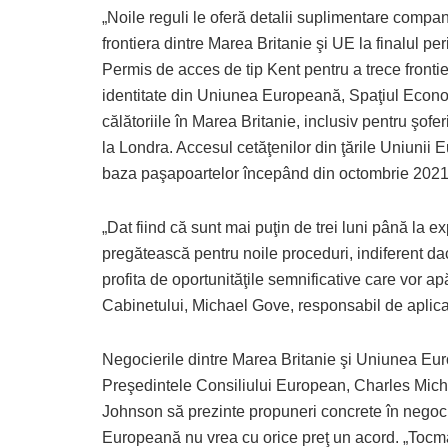
„Noile reguli le oferă detalii suplimentare compan
frontiera dintre Marea Britanie şi UE la finalul pe
Permis de acces de tip Kent pentru a trece frontie
identitate din Uniunea Europeană, Spaţiul Econom
călătoriile în Marea Britanie, inclusiv pentru şo
la Londra. Accesul cetăţenilor din ţările Uniunii Eu
baza paşapoartelor începând din octombrie 2021,
„Dat fiind că sunt mai puţin de trei luni până la e
pregătească pentru noile proceduri, indiferent d
profita de oportunităţile semnificative care vor apă
Cabinetului, Michael Gove, responsabil de aplica
Negocierile dintre Marea Britanie şi Uniunea Europ
Preşedintele Consiliului European, Charles Mich
Johnson să prezinte propuneri concrete în negocie
Europeană nu vrea cu orice preţ un acord. „Tocm