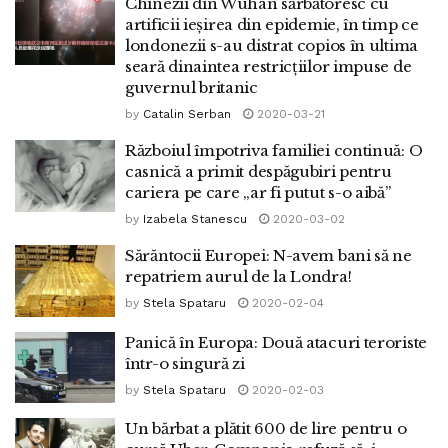
Chinezii din Wuhan sărbătoresc cu
artificii ieșirea din epidemie, în timp ce
londonezii s-au distrat copios în ultima
seară dinaintea restricțiilor impuse de
guvernul britanic
by
Catalin Serban
2020-03-21
Războiul împotriva familiei continuă: O
casnică a primit despăgubiri pentru
cariera pe care „ar fi putut s-o aibă”
by
Izabela Stanescu
2020-03-02
Sărăntocii Europei: N-avem bani să ne
repatriem aurul de la Londra!
by
Stela Spataru
2020-02-04
Panică în Europa: Două atacuri teroriste
într-o singură zi
by
Stela Spataru
2020-02-03
Un bărbat a plătit 600 de lire pentru o