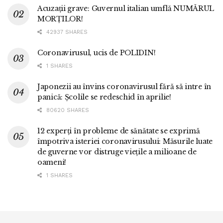
Acuzații grave: Guvernul italian umflă NUMĂRUL
MORȚILOR!
42937 SHARES
Coronavirusul, ucis de POLIDIN!
1 SHARES
Japonezii au învins coronavirusul fără să intre în
panică: Școlile se redeschid în aprilie!
80620 SHARES
12 experți în probleme de sănătate se exprimă
împotriva isteriei coronavirusului: Măsurile luate
de guverne vor distruge viețile a milioane de
oameni!
1 SHARES