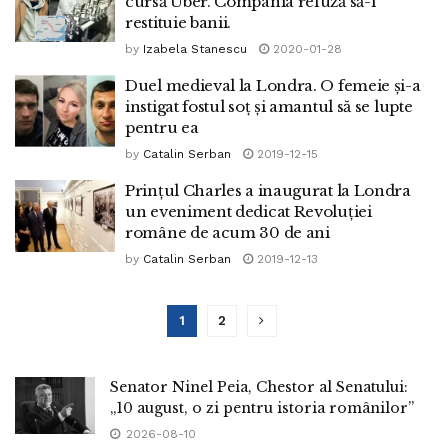
cursă Uber. Compania refuză să-i
restituie banii.
by
Izabela Stanescu
2020-01-28
Duel medieval la Londra. O femeie și-a
instigat fostul soț și amantul să se lupte
pentru ea
by
Catalin Serban
2019-12-15
Prințul Charles a inaugurat la Londra
un eveniment dedicat Revoluției
române de acum 30 de ani
by
Catalin Serban
2019-12-13
1
2
Senator Ninel Peia, Chestor al Senatului:
„10 august, o zi pentru istoria românilor”
2026-08-10