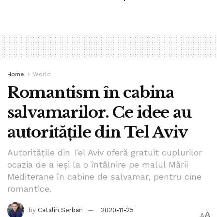
Home
World
Romantism în cabina
salvamarilor. Ce idee au
autoritățile din Tel Aviv
Autoritățile din Tel Aviv oferă gratuit cuplurilor
ocazia de a ieși la o întâlnire pe malul Mării
Mediterane în cabine de salvamar, pentru cine
romantice.
by
Catalin Serban
2020-11-25
A
A