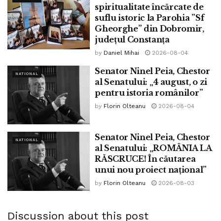
spiritualitate încărcate de
suflu istoric la Parohia ”Sf
Gheorghe” din Dobromir,
județul Constanța
by
Daniel Mihai
2026-08-04
Senator Ninel Peia, Chestor
NATIONAL
al Senatului: „4 august, o zi
pentru istoria românilor”
by
Florin Olteanu
2026-08-04
Senator Ninel Peia, Chestor
NATIONAL
al Senatului: „ROMÂNIA LA
RĂSCRUCE! În căutarea
unui nou proiect național”
by
Florin Olteanu
2026-08-03
Discussion about this post