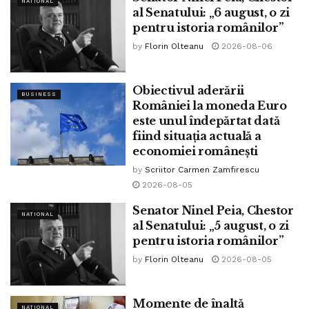
NATIONAL
al Senatului: „6 august, o zi
De asemenea, în cazul în care Firea nu va acționa, liberalii
pentru istoria românilor”
îl somează pe președintele PSD, Marcel Ciolacu, să ia
by
Florin Olteanu
2026-08-06
atitudine.
Citește întreg articolul pe
www.vp-news.com
.
Obiectivul aderării
BUSINESS
României la moneda Euro
Tags:
bădulescu
caricatura
catalin serban
iohannis
este unul îndepărtat dată
pnl
psd
www.bpnews.ro
fiind situația actuală a
economiei românești
by
Scriitor Carmen Zamfirescu
2026-08-05
Senator Ninel Peia, Chestor
NATIONAL
al Senatului: „5 august, o zi
pentru istoria românilor”
by
Florin Olteanu
2026-08-05
Momente de înaltă
NATIONAL