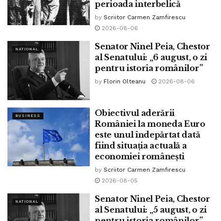
perioada interbelică
Tags:
catalin serban
germania
închidere
italia
by
Scriitor Carmen Zamfirescu
magazine neesențiale
Olanda
www.bpnews.ro
2026-08-06
Senator Ninel Peia, Chestor
NATIONAL
al Senatului: „6 august, o zi
pentru istoria românilor”
by
Florin Olteanu
2026-08-06
Obiectivul aderării
BUSINESS
României la moneda Euro
este unul îndepărtat dată
fiind situația actuală a
economiei românești
by
Scriitor Carmen Zamfirescu
2026-08-05
Senator Ninel Peia, Chestor
NATIONAL
al Senatului: „5 august, o zi
pentru istoria românilor”