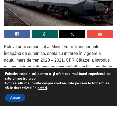
Potrivit unui comunicat al Ministerului Transporturilor,
începând de duminică, odată cu intrarea în vigoare a
noului mers de tren 2020 – 2021, CFR Călători a introdus
mai multe trenuri de pasageri care oferă servicii superioare
Folosim cookie-uri pentru a-ți oferi cea mai bună experiență pe
de tip InterCity, cu o durată redusă de parcurs, confort
site-ul nostru web.
sporit și cu un cost al călătoriei similar trenurilor InterRegio.
Poți să afli mai multe despre cookie-urile pe care le folosim sau
This website uses GDPR cookies. By continuing to use this
să le dezactivezi în
setări
.
website you are giving consent to cookies being used. Visit our
Continue Reading
Accept
Privacy and Cookie Policy
.
I Agree
De altfel, ministerul anunță un record pe distanța Brașov-
București-Constanța, un traseu de 391 de kilometri.