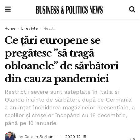
Home
Lifestyle
Health
Ce țări europene se
pregătesc ”să tragă
obloanele” de sărbători
din cauza pandemiei
Restricții severe sunt așteptate în Italia și
Olanda înainte de sărbători, după ce Germania
a anunțat închiderea magazinelor neesenţiale, a
şcolilor şi creşelor începând cu 16 decembrie,
până pe 10 ianuarie.
by
Catalin Serban
2020-12-15
A