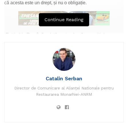
că acesta este un drept, și nu o obligație.
Continue Reading
„Patriarhia Română salută vestea bună a apariției
vaccinului care ar putea diminua și stopa actuala
pandemie, însă Biserica nu se poate pronunța în probleme
de ordin strict medical. Cu atât mai mult, în cazul unui
vaccin recent care nu a mai fost folosit și despre care
specialiștii în domeniu se pronunță ei înșiși în mod gradual
Catalin Serban
sau diferit”, se arată în comunicat.
Director de Comunicare al Alianței Nationale pentru
Potrivit reprezentanților Patriarhiei, vaccinarea trebuie să
Restaurarea Monarhiei-ANRM
fie un act profilactic responsabil și în totală cunoștință de
cauză recomandat şi acceptat pe baza unei informări clare
şi complete, oferită de autoritățile competente și receptată
corect de cetățeni.