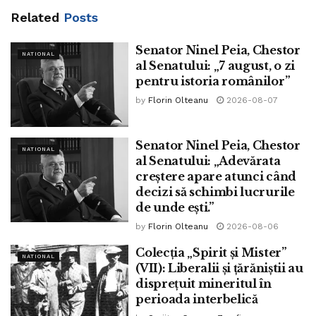
„Poziția Patriarhiei Române, care prețuiește știința
Related
Posts
medicală și multele beneficii ale acesteia, a fost și rămâne
una favorabilă vaccinării, subliniind însă constant
Senator Ninel Peia, Chestor
NATIONAL
al Senatului: „7 august, o zi
necesitatea esențială a respectării riguroase a principiilor
pentru istoria românilor”
de natură etică: consimţământul informat al persoanei,
by
Florin Olteanu
2026-08-07
descrierea clară a beneficiilor şi a riscurilor, asumarea
responsabilității concrete în cazul în care vaccinarea
produce efecte adverse asupra sănătății persoanei
Senator Ninel Peia, Chestor
NATIONAL
vaccinate”, se mai arată în comunicat.
al Senatului: „Adevărata
creștere apare atunci când
Tags:
acord
BOR
campanie vaccinare
catalin serban
decizi să schimbi lucrurile
de unde ești.”
informare corectă populație
www.bpnews.ro
by
Florin Olteanu
2026-08-06
Colecția „Spirit și Mister”
NATIONAL
(VII): Liberalii și țărăniștii au
disprețuit mineritul în
perioada interbelică