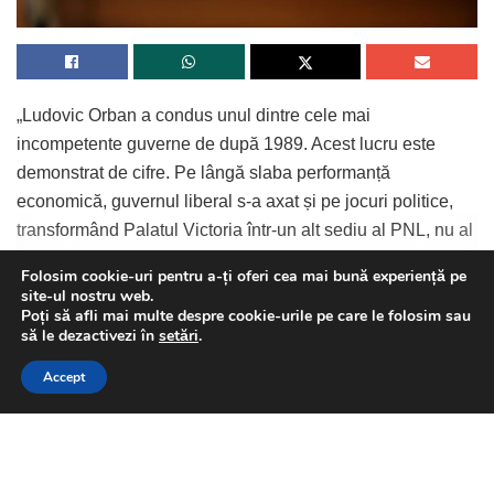
„Ludovic Orban a condus unul dintre cele mai
incompetente guverne de după 1989. Acest lucru este
demonstrat de cifre. Pe lângă slaba performanță
economică, guvernul liberal s-a axat și pe jocuri politice,
transformând Palatul Victoria într-un alt sediu al PNL, nu al
Executivului. Astfel, toate deciziile legate de pandemie au
Folosim cookie-uri pentru a-ți oferi cea mai bună experiență pe
fost analizate din punct de vedere electoral, nu din punct
site-ul nostru web.
Poți să afli mai multe despre cookie-urile pe care le folosim sau
de vedere al interesului național. Din această cauză,
Continue Reading
This website uses GDPR cookies. By continuing to use this
să le dezactivezi în
setări
.
liberalii au forțat alegerile anticipate și, mai apoi, pe cele la
website you are giving consent to cookies being used. Visit our
termen, în timp ce România avea 10.000 de noi infectări cu
Accept
Privacy and Cookie Policy
.
I Agree
Covid-19 / zi. După înfrângerea în alegeri, Ludovic Orban a
demisionat din fruntea guvernului lăsând România, în plină
criză medicală, cu un guvern interimar. Acum, aflăm că
domnul Orban vrea să revină pe scaunul confortabil de la