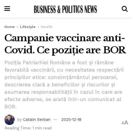
Home
Lifestyle
Health
Campanie vaccinare anti-
Covid. Ce poziție are BOR
Poziția Patriarhiei Române a fost și rămâne
favorabilă vaccinării, cu necesitatea respectării
principiilor etice: consimțământul persoanei,
descrierea clară a beneficiilor și riscurilor și
asumarea responsabilității în cazul în care are
efecte adverse, se arată într-un comunicat al
BOR.
by
Catalin Serban
2020-12-18
A
A
Reading Time: 1 min read