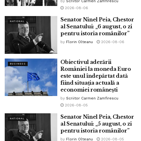
by
Scriitor Carmen Zamfirescu
2026-08-06
Senator Ninel Peia, Chestor
NATIONAL
al Senatului: „6 august, o zi
pentru istoria românilor”
by
Florin Olteanu
2026-08-06
Obiectivul aderării
BUSINESS
României la moneda Euro
este unul îndepărtat dată
fiind situația actuală a
economiei românești
by
Scriitor Carmen Zamfirescu
2026-08-05
Senator Ninel Peia, Chestor
NATIONAL
al Senatului: „5 august, o zi
pentru istoria românilor”
by
Florin Olteanu
2026-08-05