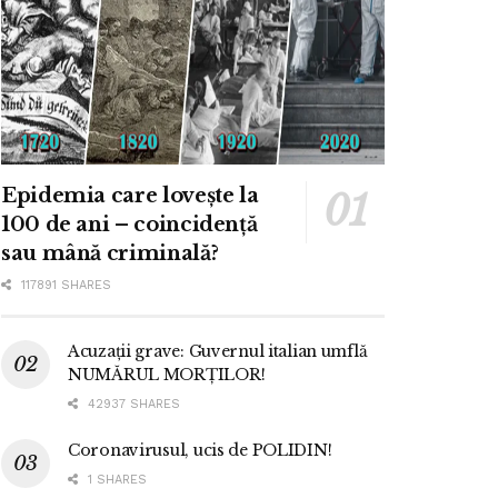
Epidemia care lovește la
100 de ani – coincidență
sau mână criminală?
117891 SHARES
Acuzații grave: Guvernul italian umflă
NUMĂRUL MORȚILOR!
42937 SHARES
Coronavirusul, ucis de POLIDIN!
1 SHARES