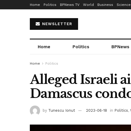
Home
Politics
BPNews TV
World
Business
Science
NEWSLETTER
Home
Politics
BPNews
Home
Politics
Alleged Israeli ai
Damascus cond
by
Tunescu Ionut
2023-06-18
in
Politics
,