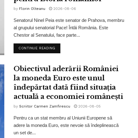
by
Florin Olteanu
2026-08-06
Senatorul Ninel Peia este senator de Prahova, membru
al grupului senatorial Pace! Întâi România. Este
Chestor al Senatului, face parte...
CONTINUE READING
Obiectivul aderării României
la moneda Euro este unul
îndepărtat dată fiind situația
actuală a economiei românești
by
Scriitor Carmen Zamfirescu
2026-08-05
Pentru ca un stat membru al Uniunii Europene să
adere la moneda Euro, este nevoie să îndeplinească
un set de...