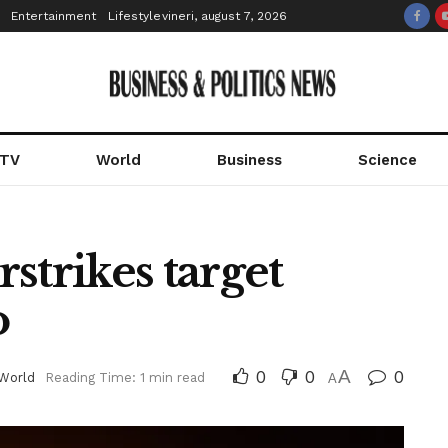
Entertainment
Lifestyle
vineri, august 7, 2026
 TV
World
Business
Science
rstrikes target
o
0
0
A
0
World
Reading Time: 1 min read
A