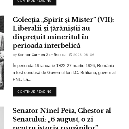
CONTINUE READING
Colecția „Spirit și Mister” (VII):
Liberalii și țărăniștii au
disprețuit mineritul în
perioada interbelică
by
Scriitor Carmen Zamfirescu
2026-08-06
În perioada 19 ianuarie 1922-27 martie 1926, România
a fost condusă de Guvernul Ion I.C. Brătianu, guvern al
PNL. La...
CONTINUE READING
Senator Ninel Peia, Chestor al
Senatului: „6 august, o zi
pentru istoria românilor”