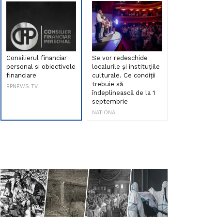
Consilierul financiar
Se vor redeschide
Debut de sen
personal si obiectivele
localurile și instituțiile
muzica româ
financiare
culturale. Ce condiții
Maria Peia r
trebuie să
Internetul la
BPNEWS TV
îndeplinească de la 1
ani!
septembrie
NATIONAL
NATIONAL