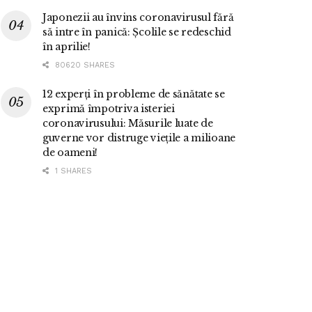
Japonezii au învins coronavirusul fără
să intre în panică: Școlile se redeschid
în aprilie!
80620 SHARES
12 experți în probleme de sănătate se
exprimă împotriva isteriei
coronavirusului: Măsurile luate de
guverne vor distruge viețile a milioane
de oameni!
1 SHARES