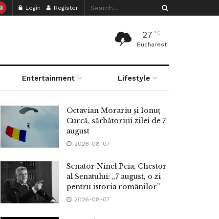
Login
Register
27
°C
Bucharest
Entertainment
Lifestyle
Octavian Morariu și Ionuț
Curcă, sărbătoriții zilei de 7
august
2026-08-07
Senator Ninel Peia, Chestor
al Senatului: „7 august, o zi
pentru istoria românilor”
2026-08-07