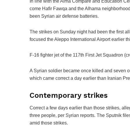
In line with the Alma Compare and Education Cent
come Hafir Fawqa and the Alhama neighborhood, 
been Syrian air defense batteries.
The strikes on Sunday night had been the first alle
focused the Aleppo International Airport earlier t
F-16 fighter jet of the 117th First Jet Squadron
A Syrian soldier became once killed and seven o
which came correct a day earlier than Iranian Pre
Contemporary strikes
Correct a few days earlier than those strikes, all
three people, per Syrian reports. The Sputnik fil
amid those strikes.