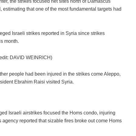
er, the strikes focused net sites north of Damascus
estimating that one of the most fundamental targets had
ged Israeli strikes reported in Syria since strikes
his month.
 (credit: DAVID WEINRICH)
ther people had been injured in the strikes come Aleppo,
sident Ebrahim Raisi visited Syria.
eged Israeli airstrikes focused the Homs condo, injuring
es agency reported that sizable fires broke out come Homs