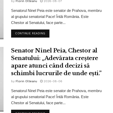
by
Florin Olteanu
2026-08-07
Senatorul Ninel Peia este senator de Prahova, membru
al grupului senatorial Pace! Întâi România. Este
Chestor al Senatului, face parte...
CONTINUE READING
Senator Ninel Peia, Chestor al
Senatului: „Adevărata creștere
apare atunci când decizi să
schimbi lucrurile de unde ești.”
by
Florin Olteanu
2026-08-06
Senatorul Ninel Peia este senator de Prahova, membru
al grupului senatorial Pace! Întâi România. Este
Chestor al Senatului, face parte...