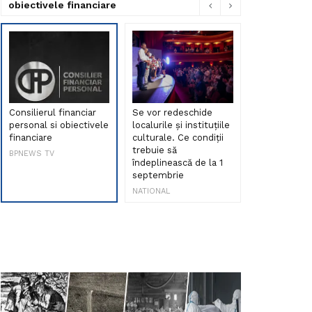
obiectivele financiare
Consilierul financiar
Se vor redeschide
Debut de sen
personal si obiectivele
localurile și instituțiile
muzica româ
financiare
culturale. Ce condiții
Maria Peia r
trebuie să
Internetul la
BPNEWS TV
îndeplinească de la 1
ani!
septembrie
NATIONAL
NATIONAL