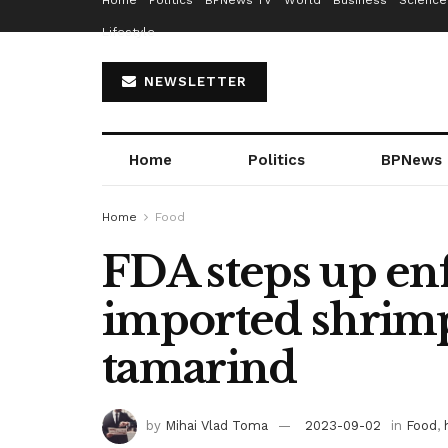
Home
Politics
BPNews TV
World
Business
Science
Lifestyle
NEWSLETTER
Home
Politics
BPNews
Home
Food
FDA steps up en
imported shrimp,
tamarind
by
Mihai Vlad Toma
2023-09-02
in
Food
,