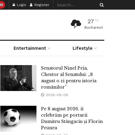
Login
Register
27
°C
Bucharest
Entertainment
Lifestyle
Senatorul Ninel Peia,
Chestor al Senatului: „8
august o zi pentru istoria
românilor”
2026-08-08
Pe 8 august 2026, îi
celebrăm pe portarii
Dumitru Stângaciu și Florin
Prunea