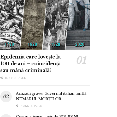
Epidemia care lovește la
100 de ani – coincidență
sau mână criminală?
117891 SHARES
Acuzații grave: Guvernul italian umflă
NUMĂRUL MORȚILOR!
42937 SHARES
Coronavirusul, ucis de POLIDIN!