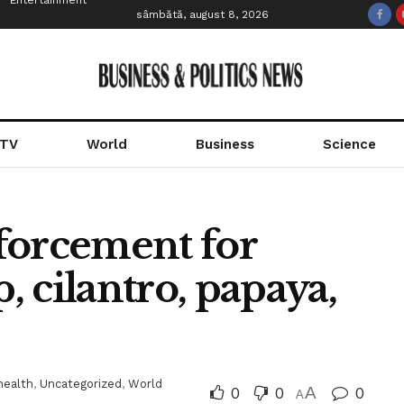
Entertainment
sâmbătă, august 8, 2026
 TV
World
Business
Science
forcement for
 cilantro, papaya,
health
,
Uncategorized
,
World
0
0
A
0
A