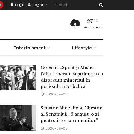
Login
Register
27
°C
Bucharest
Entertainment
Lifestyle
Colecția „Spirit și Mister”
(VII): Liberalii și țărăniștii au
disprețuit mineritul în
perioada interbelică
2026-08-06
Senator Ninel Peia, Chestor
al Senatului: „6 august, o zi
pentru istoria românilor”
2026-08-06