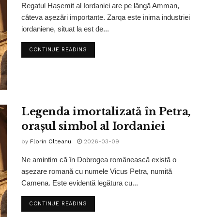
Regatul Hașemit al Iordaniei are pe lângă Amman,
câteva așezări importante. Zarqa este inima industriei
iordaniene, situat la est de...
CONTINUE READING
Legenda imortalizată în Petra,
orașul simbol al Iordaniei
by
Florin Olteanu
2026-03-09
Ne amintim că în Dobrogea românească există o
așezare romană cu numele Vicus Petra, numită
Camena. Este evidentă legătura cu...
CONTINUE READING