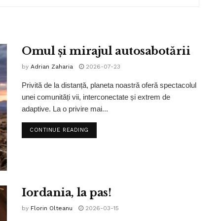
Omul și mirajul autosabotării
by
Adrian Zaharia
2026-07-23
Privită de la distanță, planeta noastră oferă spectacolul
unei comunități vii, interconectate și extrem de
adaptive. La o privire mai...
CONTINUE READING
Iordania, la pas!
by
Florin Olteanu
2026-03-15