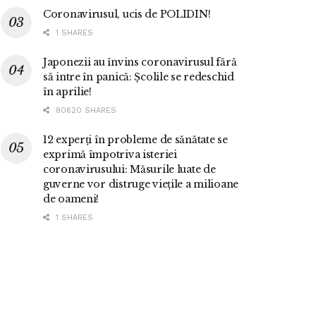
Coronavirusul, ucis de POLIDIN!
1 SHARES
Japonezii au învins coronavirusul fără
să intre în panică: Școlile se redeschid
în aprilie!
80620 SHARES
12 experți în probleme de sănătate se
exprimă împotriva isteriei
coronavirusului: Măsurile luate de
guverne vor distruge viețile a milioane
de oameni!
1 SHARES