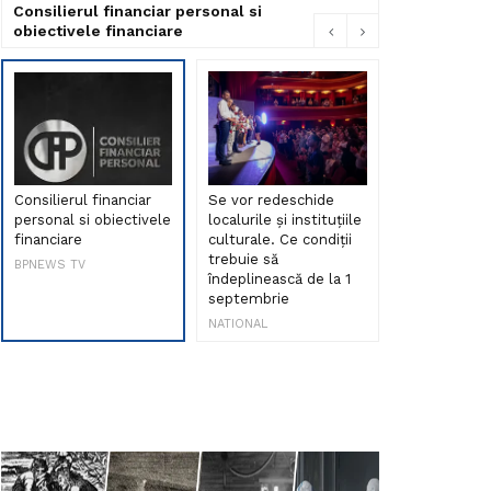
Consilierul financiar personal si
obiectivele financiare
Consilierul financiar
Se vor redeschide
Debut de sen
personal si obiectivele
localurile și instituțiile
muzica româ
financiare
culturale. Ce condiții
Maria Peia r
trebuie să
Internetul la
BPNEWS TV
îndeplinească de la 1
ani!
septembrie
NATIONAL
NATIONAL