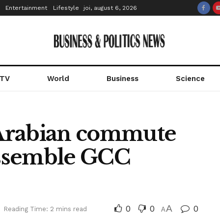
Entertainment
Lifestyle
joi, august 6, 2026
 TV
World
Business
Science
Arabian commute
 assemble GCC
0
0
A
0
Reading Time: 2 mins read
A