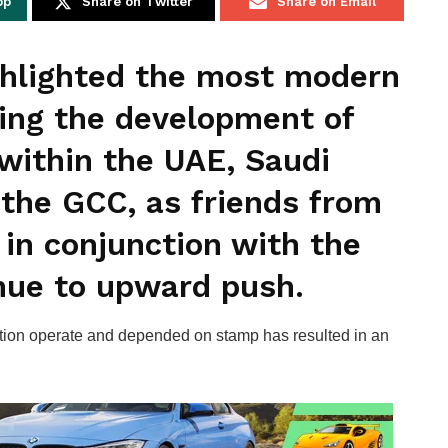
pp
Share on Twitter
Share on Email
ghlighted the most modern
ing the development of
within the UAE, Saudi
 the GCC, as friends from
in conjunction with the
nue to upward push.
tion operate and depended on stamp has resulted in an