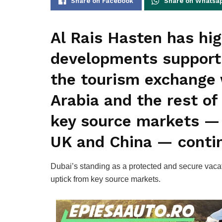
Share on Facebook
Share on Whatsa
Al Rais Hasten has hi
developments support
the tourism exchange 
Arabia and the rest of
key source markets — 
UK and China — conti
Dubai’s standing as a protected and secure vaca
uptick from key source markets.