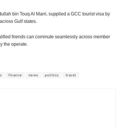
ullah bin Touq Al Marri, supplied a GCC tourist visa by
cross Gulf states.
alified friends can commute seamlessly across member
by the operate.
o
finance
news
politics
travel