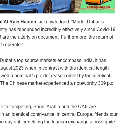
f Al Rais Hasten
, acknowledged: “Model Dubai is
try has rebounded incredibly effectively since Covid-19.
 are the utterly on document. Furthermore, the return of
 5 operate.”
, Dubai’s top source markets encompass India. It has
gust 2023 when in contrast with the identical length
ewed a nominal 5 p.c decrease correct by the identical
c. The Chinese market experienced a noteworthy 309 p.c
.
nce to competing, Saudi Arabia and the UAE are
 an identical contrivance, in central Europe, friends tour
one day out, benefiting the tourism exchange across quite