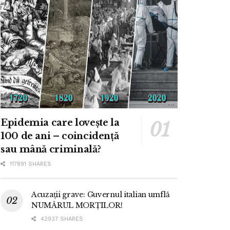
Epidemia care lovește la
100 de ani – coincidență
sau mână criminală?
117891 SHARES
Acuzații grave: Guvernul italian umflă
NUMĂRUL MORȚILOR!
42937 SHARES