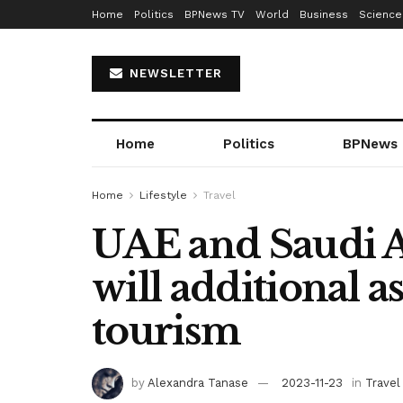
Home
Politics
BPNews TV
World
Business
Science
NEWSLETTER
Home
Politics
BPNews
Home
Lifestyle
Travel
UAE and Saudi 
will additional
tourism
by
Alexandra Tanase
2023-11-23
in
Travel