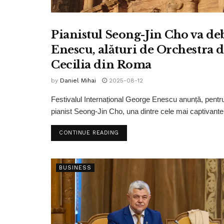
Pianistul Seong-Jin Cho va de
LIFESTYLE
Enescu, alături de Orchestra 
Cecilia din Roma
by
Daniel Mihai
2025-08-12
Festivalul Internațional George Enescu anunță, pentr
pianist Seong-Jin Cho, una dintre cele mai captivante
CONTINUE READING
BUSINESS