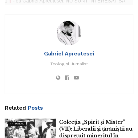
1
- eu Gabriel Apreutesei, NU SUNT INTERESAT SĂ
CANDIDEZ nici pentru Primăria Tomesti-Iași, nici
altundeva!
2
- eu sunt activist civic la nivel național/de țară, de
aproximativ 14 ani și nu de azi de ieri, ori de 2-3 ani, vă rog
să înțelegeți și asta. Pe mine mă cunosc toți activiștii civici,
din România și din asa zisa diasporă!
Gabriel Apreutesei
Ca și exemplu, pe când eu mă opuneam intepării
Teolog și Jurnalist
populației, tu d-le PRIMAR TIMOFTE, făceai publicitate
intepării, pe pagina de fb a com-Tomesti!
Real vorbind, în timp ce eu îi apărăm și pe tomeșteni
împotriva mizeriei din ser, dumneata făceai reclamă pro-
intep@rii, ca astfel „prostimea” să se înțepe, prin exemplul
în care tu te erijai! Așadar d-le PRIMAR TIMOFTE,
Related
Posts
cetățenii din Tomești-Iași, pot să te realeagă(ar urma al-7-
lea mandat, parca!?)ca și Primar, dacă asta vor! Sunt liberi
Colecția „Spirit și Mister”
NATIONAL
(VII): Liberalii și țărăniștii au
să o facă, ESTE STRICT ALEGEREA LOR, și astfel
disprețuit mineritul în
trebuie să rămână!