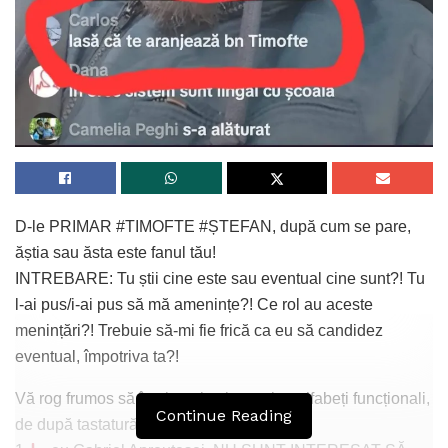
D-le PRIMAR #TIMOFTE #ȘTEFAN, după cum se pare,
ăștia sau ăsta este fanul tău!
INTREBARE: Tu știi cine este sau eventual cine sunt?! Tu
l-ai pus/i-ai pus să mă amenințe?! Ce rol au aceste
menințări?! Trebuie să-mi fie frică ca eu să candidez
eventual, împotriva ta?!
Vă rog frumos să înțelegeți toți acești analfabeți funcționali,
Continue Reading
de după tastatură, care emit amenințări :