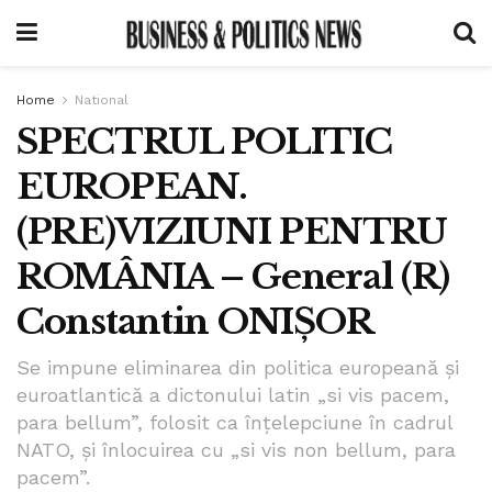
Home
National
SPECTRUL POLITIC
EUROPEAN.
(PRE)VIZIUNI PENTRU
ROMÂNIA – General (R)
Constantin ONIȘOR
Se impune eliminarea din politica europeană și
euroatlantică a dictonului latin „si vis pacem,
para bellum”, folosit ca înțelepciune în cadrul
NATO, și înlocuirea cu „si vis non bellum, para
pacem”.