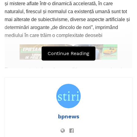
și mistere aflate într-o dinamică accelerată, în care
naturalul, firescul și normalul ca existență umană sunt tot
mai alterate de subiectivisme, diverse aspecte artificiale și
determinări arogante „de dincolo de nori”, imprimând
mediului în care trăim o complexitate deosebi
Continue Reading
Europa, cu toate formele geopolitice, geoeconomice și
geostrategice ale organizării și funcționalității, mai mult ori
mai puțin integrate, se află într-o poziție geografică de
maxim interes și centrală în sfera deciziilor cele mai înalte
ale globalizării, mondializării, securității și dezvoltării, păcii
și războiului.
bpnews
De aceea, o analiză strategică pe spațiul european
evidențiază un larg spectru politic, cu suficiente probleme