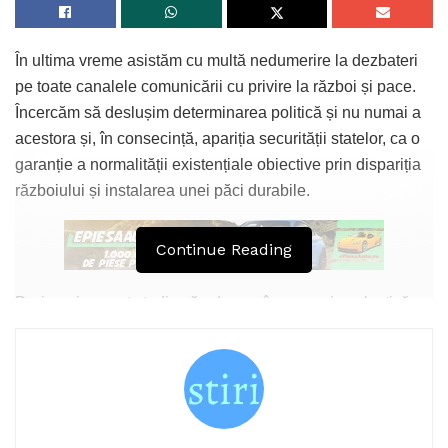
În ultima vreme asistăm cu multă nedumerire la dezbateri
pe toate canalele comunicării cu privire la război și pace.
Încercăm să deslușim determinarea politică și nu numai a
acestora și, în consecință, apariția securității statelor, ca o
garanție a normalității existențiale obiective prin dispariția
războiului și instalarea unei păci durabile.
Continue Reading
Dorim prin acest studiu să aducem în memoria colectivă
problemele esențiale ale războiului și păcii, așa cum au
evoluat în dezvoltarea existenței noastre, până astăzi și în
continuare, cu exprimarea unor puncte de vedere legate de
viitorul acestora.