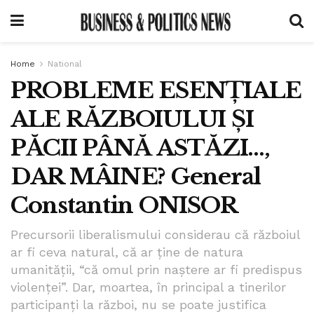
Home
National
PROBLEME ESENȚIALE
ALE RĂZBOIULUI ȘI
PĂCII PÂNĂ ASTĂZI…,
DAR MÂINE? General
Constantin ONISOR
Precursorii liberalismului considerau că războiul
ar fi ceva natural, că ar ține de natura
umanității, “că omul prin naștere ar fi predispus
violenței”. Dar, moartea, în principal a tinerilor
participanți la război, nu se poate justifica