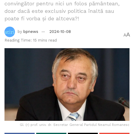
convingător pentru nici un folos pământean,
doar dacă este exclusiv politica înaltă sau
poate fi vorba și de altceva?!
by
bpnews
2024-10-08
A
A
Reading Time: 15 mins read
Gl. (r) prof. univ. dr. Secretar General Partidul Neamul Romanesc