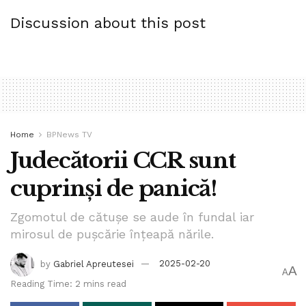
Discussion about this post
Home
BPNews TV
Judecătorii CCR sunt
cuprinși de panică!
Zgomotul de cătușe se aude în fundal iar
mirosul de pușcărie înțeapă nările.
by
Gabriel Apreutesei
2025-02-20
A
A
Reading Time: 2 mins read