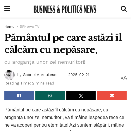
Home
BPNews TV
Pământul pe care astăzi îl
călcăm cu nepăsare,
cu aroganța unor zei nemuritori!
by
Gabriel Apreutesei
2025-02-21
A
A
Reading Time: 2 mins read
Pământul pe care astăzi îl călcăm cu nepăsare, cu
aroganța unor zei nemuritori, va fi mâine lespedea rece ce
ne va acoperi pentru eternitate! Azi suntem stăpâni, mâine