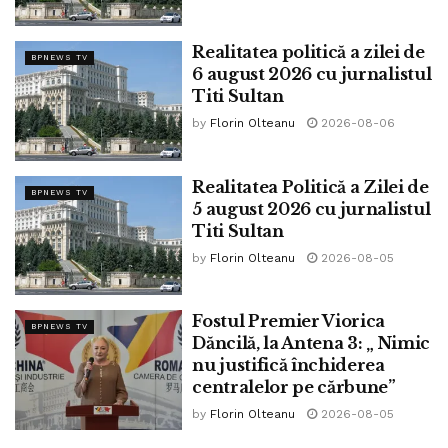
Astăzi suntem trecători pe acest
pământ, dar mâine vom sta înaintea
Realitatea politică a zilei de
Veșniciei. Și ce va rămâne din noi nu va
BPNEWS TV
6 august 2026 cu jurnalistul
fi ce am avut, ci ce am făcut! Iar atunci,
Titi Sultan
nici bogatul, nici săracul nu vor putea
by
Florin Olteanu
2026-08-06
schimba nimic, căci va fi prea târziu!!
Realitatea Politică a Zilei de
BPNEWS TV
5 august 2026 cu jurnalistul
Titi Sultan
by
Florin Olteanu
2026-08-05
Fostul Premier Viorica
BPNEWS TV
Dăncilă, la Antena 3: „ Nimic
nu justifică închiderea
centralelor pe cărbune”
by
Florin Olteanu
2026-08-05