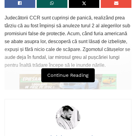
Judecătorii CCR sunt cuprinși de panică, realizând prea
târziu că au fost împinși să anuleze turul 2 al alegerilor sub
promisiuni false de protecție. Acum, când furia americană
se abate asupra lor, descoperă că sunt lăsați de izbeliște,
expuși și fără nicio cale de scăpare. Zgomotul cătușelor se
aude deja în fundal, iar mirosul greu al pușcăriei lungi
pentru înaltă trădare începe să le inunde nările.
Continue Reading
Aceștia arată cu degetul spre o anume colegă, acuzând-o
că a fost intermediarul direct între Iohannis și ei, mințindu-i
că Washingtonul aprobă decizia de anulare. Acum,
capcana s-a închis peste ei, iar viitorul lor este sumbru.
Celulele întunecate îi așteaptă, iar ușile grele ale închisorii