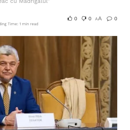
eac cu Madrigalul”
0
0
A
0
A
ing Time: 1 min read