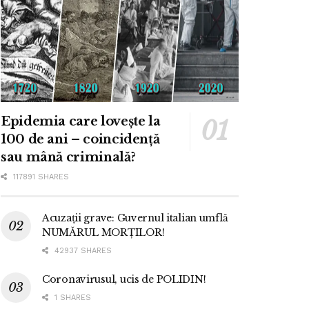
Epidemia care lovește la
100 de ani – coincidență
sau mână criminală?
117891 SHARES
Acuzații grave: Guvernul italian umflă
NUMĂRUL MORȚILOR!
42937 SHARES
Coronavirusul, ucis de POLIDIN!
1 SHARES