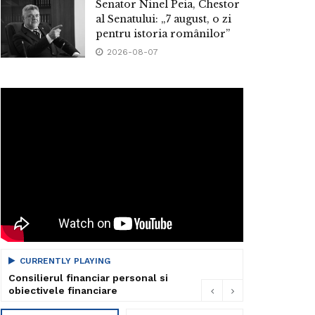
Senator Ninel Peia, Chestor
al Senatului: „7 august, o zi
pentru istoria românilor”
2026-08-07
CURRENTLY PLAYING
Consilierul financiar personal si
obiectivele financiare