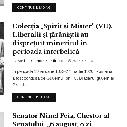
CONTINUE READING
Colecția „Spirit și Mister” (VII):
Liberalii și țărăniștii au
disprețuit mineritul în
perioada interbelică
by
Scriitor Carmen Zamfirescu
2026-08-06
În perioada 19 ianuarie 1922-27 martie 1926, România
a fost condusă de Guvernul Ion I.C. Brătianu, guvern al
PNL. La...
CONTINUE READING
Senator Ninel Peia, Chestor al
Senatului: „6 august, o zi