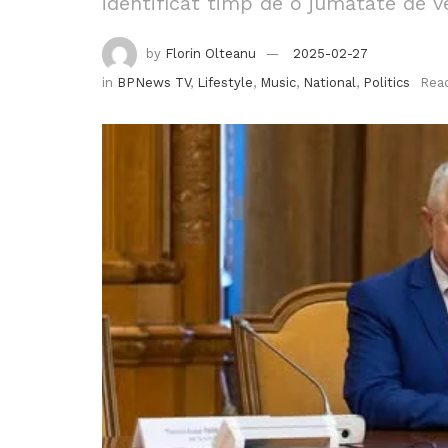
identificat timp de o jumătate de v
by
Florin Olteanu
2025-02-27
in
BPNews TV
,
Lifestyle
,
Music
,
National
,
Politics
Read