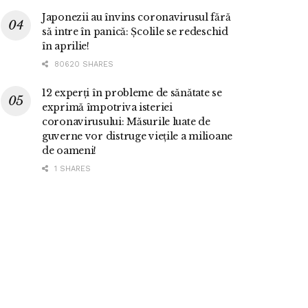
Japonezii au învins coronavirusul fără
să intre în panică: Școlile se redeschid
în aprilie!
80620 SHARES
12 experți în probleme de sănătate se
exprimă împotriva isteriei
coronavirusului: Măsurile luate de
guverne vor distruge viețile a milioane
de oameni!
1 SHARES