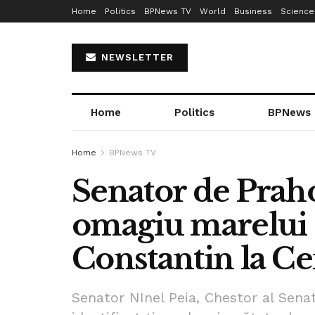
Home
Politics
BPNews TV
World
Business
Science
NEWSLETTER
Home
Politics
BPNews
Home
BPNews TV
Senator de Praho
omagiu marelui 
Constantin la Ce
Senator NInel Peia, Chestor al Sena