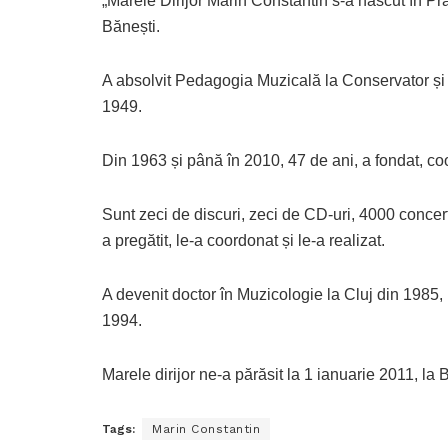
„Marele Dirijor Marin Constantin s-a născut în Pr
Bănești.
A absolvit Pedagogia Muzicală la Conservator și 
1949.
Din 1963 și până în 2010, 47 de ani, a fondat, 
Sunt zeci de discuri, zeci de CD-uri, 4000 concer
a pregătit, le-a coordonat și le-a realizat.
A devenit doctor în Muzicologie la Cluj din 198
1994.
Marele dirijor ne-a părăsit la 1 ianuarie 2011, la 
Tags:
Marin Constantin