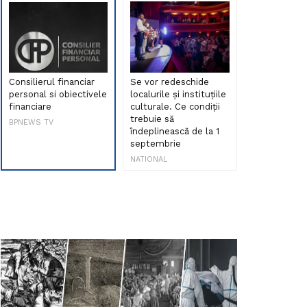
Consilierul financiar
Se vor redeschide
Debut de sen
personal si obiectivele
localurile și instituțiile
muzica româ
financiare
culturale. Ce condiții
Maria Peia r
trebuie să
Internetul la
BPNEWS TV
îndeplinească de la 1
ani!
septembrie
NATIONAL
NATIONAL