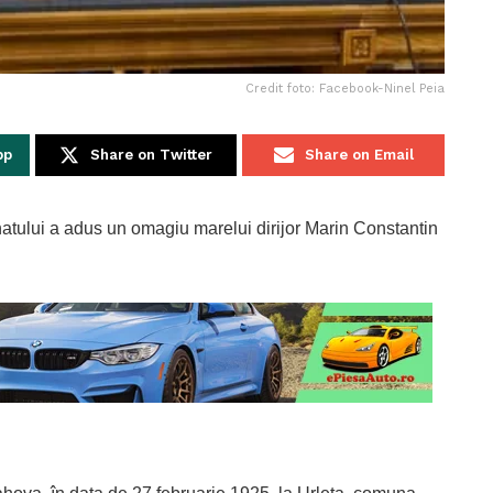
Credit foto: Facebook-Ninel Peia
pp
Share on Twitter
Share on Email
atului a adus un omagiu marelui dirijor Marin Constantin