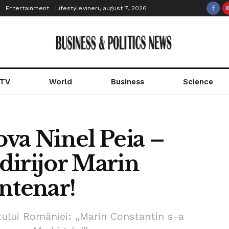
Entertainment
Lifestyle
vineri, august 7, 2026
 TV
World
Business
Science
va Ninel Peia –
dirijor Marin
ntenar!
tului României: „Marin Constantin s-a