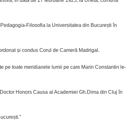
ahova, în data de 27 februarie 1925, la Urleta, comuna
Pedagogia-Filosofia la Universitatea din București în
coordonat și condus Corul de Cameră Madrigal.
te pe toate meridianele lumii pe care Marin Constantin le-
5, Doctor Honors Causa al Academiei Gh.Dima din Cluj în
București.”