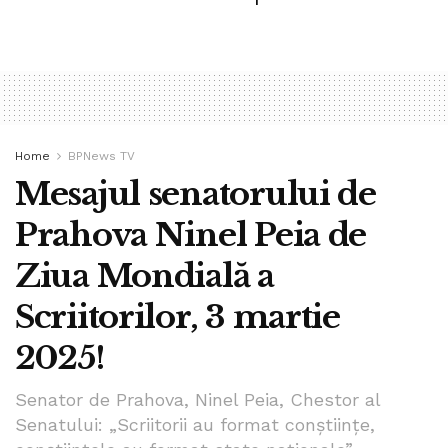
Întoarceți-vă la Hristos, Singurul Stăpân, și El va ridica din
nou acest Neam din cenușă!!
Liberul Arbitru…
Home
BPNews TV
Mesajul senatorului de
Prahova Ninel Peia de
Ziua Mondială a
Scriitorilor, 3 martie
2025!
Senator de Prahova, Ninel Peia, Chestor al
Senatului: „Scriitorii au format conștiințe,