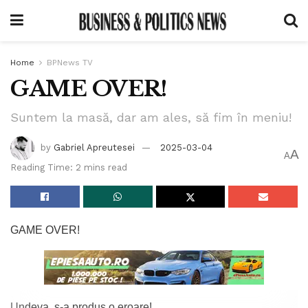
Home
BPNews TV
GAME OVER!
Suntem la masă, dar am ales, să fim în meniu!
by
Gabriel Apreutesei
2025-03-04
A
A
Reading Time: 2 mins read
GAME OVER!
Undeva, s-a produs o eroare!