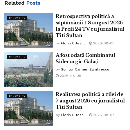
Related
Posts
Lumea se împarte prin voința celor mari, prin negocieri
Retrospectiva politică a
între imperii!
BPNEWS TV
săptămânii 1-8 august 2026
Românii, de-a lungul istoriei, au stat adesea cu căciula în
la Profi 24 TV cu jurnalistul
Titi Sultan
mână, cerșind mila Porților Înalte, așa cum, din păcate, o
fac și acum.
by
Florin Olteanu
2026-08-08
Și totuși, au fost și vremuri de Demnitate, puține la număr,
A fost odată Combinatul
BPNEWS TV
ce-i drept, când nu s-au mai închinat la porți străine, ci și-
Siderurgic Galați
au plecat fruntea cu Recunoștință, doar în Fața unui singur
by
Scriitor Carmen Zamfirescu
Conducător: Hristos!!
2026-08-08
Atunci, și numai atunci, au reușit să clădească România
Mare, România Dodoloață!!
Realitatea politică a zilei de
BPNEWS TV
7 august 2026 cu jurnalistul
Astăzi, însă, ne omagiem călăii, alergăm de la o poartă la
Titi Sultan
alta cu căciula în mână, orbi la lecțiile trecutului!
by
Florin Olteanu
2026-08-07
Lumea se reîmparte.