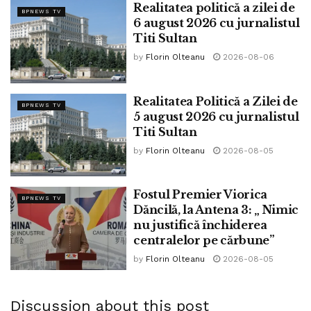
Realitatea politică a zilei de
Se negociază în umbră, se trasează și se șterg granițe, iar
BPNEWS TV
6 august 2026 cu jurnalistul
noi, ca de atâtea ori, vom fi din nou obiectul acestor
Titi Sultan
învoieli, dați în voia Estului.
by
Florin Olteanu
2026-08-06
Cel puțin o parte din ceea ce a fost odată România!
„Iar de cel ce se va lepăda de Mine înaintea oamenilor, și
Realitatea Politică a Zilei de
BPNEWS TV
Eu Mă voi lepăda de el înaintea Tatălui Meu, Care este în
5 august 2026 cu jurnalistul
ceruri.” (Matei 10, 33)
Titi Sultan
by
Florin Olteanu
2026-08-05
Slujitori netrebnici suntem!
Căci ceea ce eram datori să facem, n-am făcut!
Fostul Premier Viorica
BPNEWS TV
Am Nesocotit Liturghia, am nesocotit Măreția Celui ce Este
Dăncilă, la Antena 3: „ Nimic
Atotputernicul, iar prin Necredința noastră și prin slujirea la
nu justifică închiderea
mai mulți stăpâni, am pecetluit moartea Neamului.
centralelor pe cărbune”
by
Florin Olteanu
2026-08-05
Ne așteaptă Zdruncinare, Foc și Sabie!
Ridicați-vă ochii spre Cer, și nu spre înaltele porți!
Discussion about this post