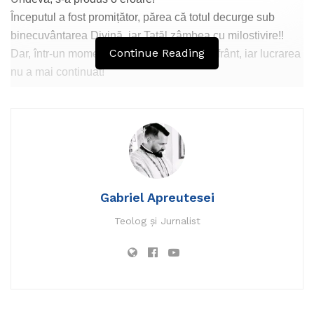
Începutul a fost promițător, părea că totul decurge sub
binecuvântarea Divină, iar Tatăl zâmbea cu milostivire!!
Continue Reading
Dar, într-un moment de rătăcire, calea s-a frânt, iar lucrarea
nu a mai continuat!
Abandonarea Mâinii Lui Hristos a aruncat Națiunea în
derivă!
Poporul, orbit de succesele vremelnice, a uitat de
Atotputernicul și a început să creadă că izbânda îi aparține.
Au lăsat din mână Firul Divin, cel pe care abia îl
Gabriel Apreutesei
atinseseră, și s-au înșelat amarnic, socotind că puterea le
Teolog și Jurnalist
aparține lor, oamenilor.
Și astfel, am alunecat tot mai aproape de prăpastie, de foc
și de sabie!
Faptele acestui Neam vor aduce roadele amare ale
Necredinței sale!