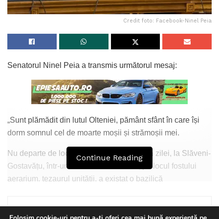
Credit foto: Facebook-Ninel Peia
Senatorul Ninel Peia a transmis următorul mesaj:
„Sunt plămădit din lutul Olteniei, pământ sfânt în care își
dorm somnul cel de moarte moșii și strămoșii mei.
Nu departe de locul unde am văzut lumina zilei, la Slăveni-
Continue Reading
Gostavățu, într-un castru militar roman, pe locul fostului
aerarium, tezaurul unității, a existat o bazilică
paleocreștină.
Creștinismul, brațele oțelite pentru apărarea țarinei
Folosim cookie-uri pentru a-ți oferi cea mai bună experiență pe