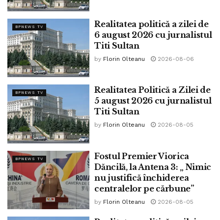
Să ne bucurăm ca români, creștini, balcanici, ca iubitori ai
Realitatea politică a zilei de
ordinii de semnificațiile acestei zile de 25 Martie!
BPNEWS TV
6 august 2026 cu jurnalistul
Titi Sultan
Tags:
ninel peia
by
Florin Olteanu
2026-08-06
Realitatea Politică a Zilei de
BPNEWS TV
5 august 2026 cu jurnalistul
Titi Sultan
by
Florin Olteanu
2026-08-05
Fostul Premier Viorica
BPNEWS TV
Dăncilă, la Antena 3: „ Nimic
nu justifică închiderea
centralelor pe cărbune”
by
Florin Olteanu
2026-08-05