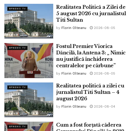
La 27 mai 1821, murea asasinat mișelește de către eteriști,
Realitatea Politică a Zilei de
BPNEWS TV
Eroul Revoluției Române de la 1821, Tudor Vladimirescu.
5 august 2026 cu jurnalistul
Trădat din interior, urât de inamici, Tudor se jertfea eroic
Titi Sultan
pentru crezul său național.
by
Florin Olteanu
2026-08-05
Din păcate, niciodată trupul nu i-a fost găsit, fiind aruncat
într-o hazna din Târgoviște de perfizii asasini ai eroului
Fostul Premier Viorica
BPNEWS TV
Dăncilă, la Antena 3: „ Nimic
românilor!
nu justifică închiderea
centralelor pe cărbune”
Să nu uităm ziua de 27 mai!
by
Florin Olteanu
2026-08-05
Mihai Viteazul și Tudor Vladimirescu sun eroi ai Neamului
Realitatea politică a zilei cu
Românesc!”
BPNEWS TV
jurnalistul Titi Sultan – 4
august 2026
Tags:
ninel peia
by
Florin Olteanu
2026-08-04
Cum a fost forțată căderea
BPNEWS TV