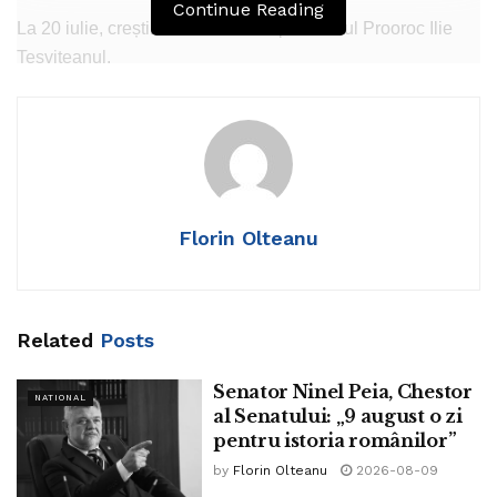
Continue Reading
La 20 iulie, creștinii îl celebrează pe Sfântul Prooroc Ilie
Tesviteanul.
Socotit alături de Sfântul Enoh, om ridicat la Slava lui
Dumnezeu în Ceruri din timpul vieții, Sfântul Ilie este
considerat ca aducătorul ploii și patronul Forțelor Aeriene
Române.
Florin Olteanu
Related
Posts
Senator Ninel Peia, Chestor
NATIONAL
al Senatului: „9 august o zi
pentru istoria românilor”
by
Florin Olteanu
2026-08-09