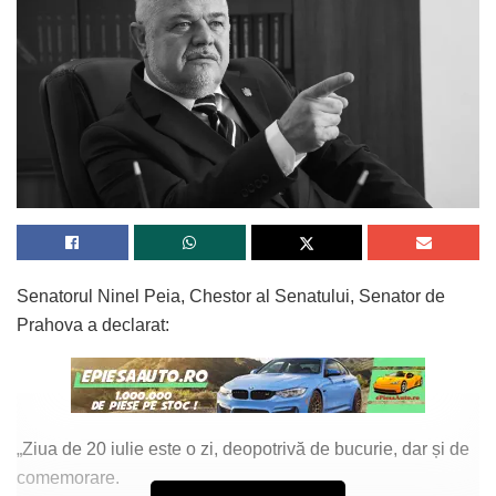
Senatorul Ninel Peia, Chestor al Senatului, Senator de
Prahova a declarat:
„Ziua de 20 iulie este o zi, deopotrivă de bucurie, dar și de
comemorare.