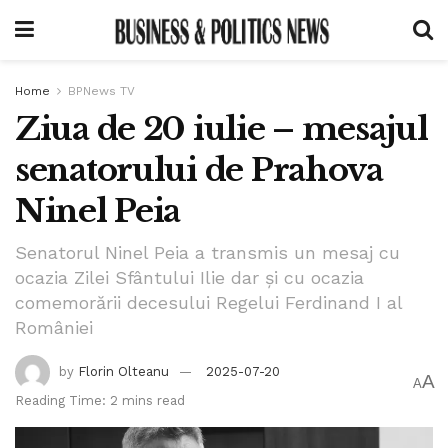
Home
BPNews TV
Ziua de 20 iulie – mesajul
senatorului de Prahova
Ninel Peia
Senatorul Ninel Peia a transmis un mesaj cu
ocazia Zilei Sfântului Ilie dar și cu ocazia
comemorării decesului Regelui Ferdinand I al
României
by
Florin Olteanu
2025-07-20
A
A
Reading Time: 2 mins read