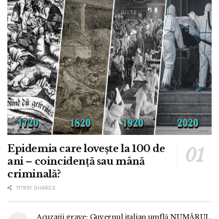
Epidemia care lovește la 100 de
ani – coincidență sau mână
criminală?
117891 SHARES
Acuzații grave: Guvernul italian umflă NUMĂRUL