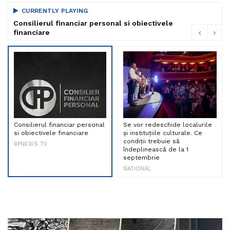
CURRENTLY PLAYING
Consilierul financiar personal si obiectivele
financiare
Consilierul financiar personal
Se vor redeschide localurile
si obiectivele financiare
și instituțiile culturale. Ce
condiții trebuie să
BPNEWS TV
îndeplinească de la 1
septembrie
NATIONAL