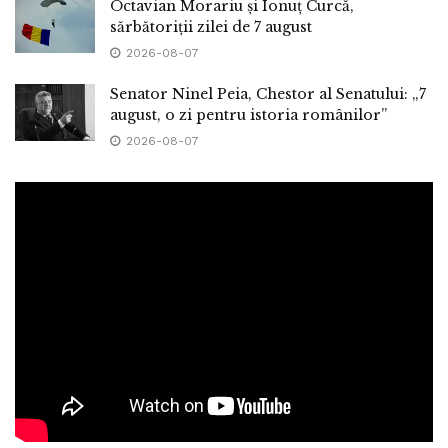
Octavian Morariu și Ionuț Curcă,
sărbătoriții zilei de 7 august
2026-08-07
Senator Ninel Peia, Chestor al Senatului: „7
august, o zi pentru istoria românilor”
2026-08-07