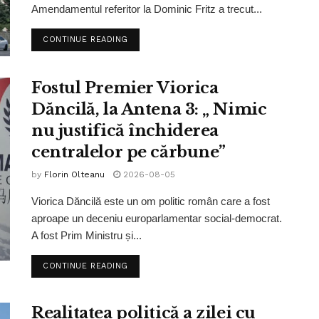
Amendamentul referitor la Dominic Fritz a trecut...
CONTINUE READING
Fostul Premier Viorica
Dăncilă, la Antena 3: „ Nimic
nu justifică închiderea
centralelor pe cărbune”
by
Florin Olteanu
2026-08-05
Viorica Dăncilă este un om politic român care a fost
aproape un deceniu europarlamentar social-democrat.
A fost Prim Ministru și...
CONTINUE READING
Realitatea politică a zilei cu