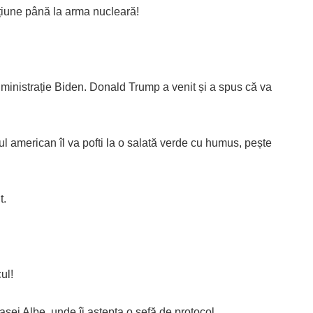
țiune până la arma nucleară!
dministrație Biden. Donald Trump a venit și a spus că va
l american îl va pofti la o salată verde cu humus, pește
t.
ul!
Casei Albe, unde îi aștepta o șefă de protocol.