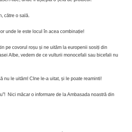
, către o sală.
or unde le este locul în acea combinație!
n pe covorul roșu și ne uităm la europenii sosiți din
asei Albe, vedem de ce vulturii monocefali sau bicefali nu
să nu le uităm! CIne le-a uitat, și le poate reaminti!
ru”! Nici măcar o informare de la Ambasada noastră din