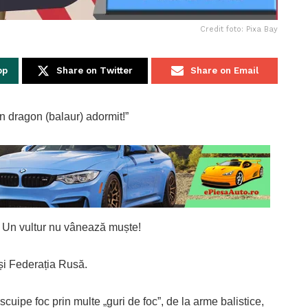
Credit foto: Pixa Bay
pp
Share on Twitter
Share on Email
un dragon (balaur) adormit!”
– Un vultur nu vânează muște!
și Federația Rusă.
uipe foc prin multe „guri de foc”, de la arme balistice,