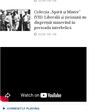
2026-08-06
Colecția „Spirit și Mister”
(VII): Liberalii și țărăniștii au
disprețuit mineritul în
perioada interbelică
2026-08-06
CURRENTLY PLAYING