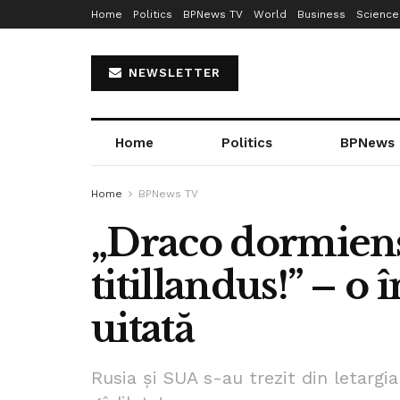
Home
Politics
BPNews TV
World
Business
Science
NEWSLETTER
Home
Politics
BPNews
Home
BPNews TV
„Draco dormien
titillandus!” – o 
uitată
Rusia și SUA s-au trezit din letargia