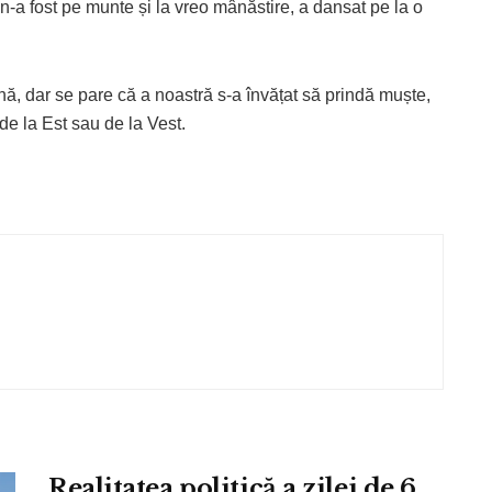
n-a fost pe munte și la vreo mânăstire, a dansat pe la o
nă, dar se pare că a noastră s-a învățat să prindă muște,
de la Est sau de la Vest.
Realitatea politică a zilei de 6