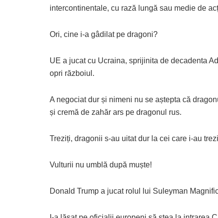
intercontinentale, cu rază lungă sau medie de ac
Ori, cine i-a gâdilat pe dragoni?
UE a jucat cu Ucraina, sprijinita de decadenta A
opri războiul.
A negociat dur și nimeni nu se aștepta că dragonu
și cremă de zahăr ars pe dragonul rus.
Treziți, dragonii s-au uitat dur la cei care i-au trezi
Vulturii nu umblă după muște!
Donald Trump a jucat rolul lui Suleyman Magnific
I-a lăsat pe oficialii europeni să stea la intrarea 