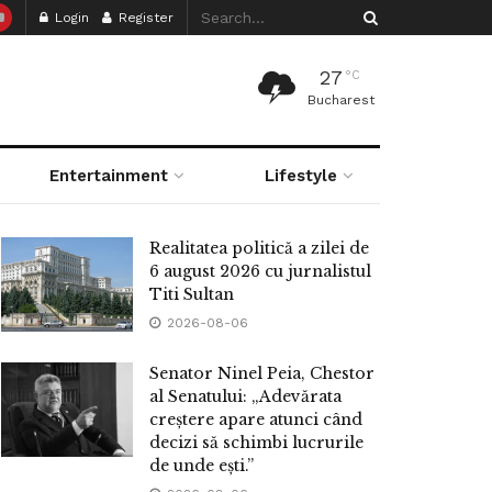
Login
Register
27
°C
Bucharest
Entertainment
Lifestyle
Realitatea politică a zilei de
6 august 2026 cu jurnalistul
Titi Sultan
2026-08-06
Senator Ninel Peia, Chestor
al Senatului: „Adevărata
creștere apare atunci când
decizi să schimbi lucrurile
de unde ești.”