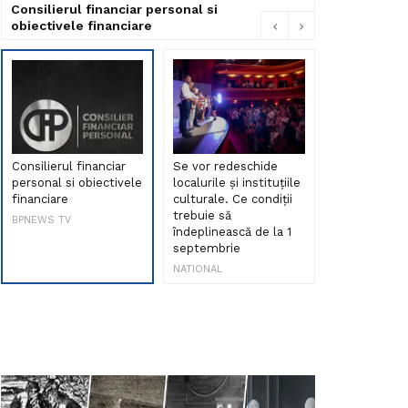
Consilierul financiar personal si
obiectivele financiare
Consilierul financiar
Se vor redeschide
Debut de sen
personal si obiectivele
localurile și instituțiile
muzica româ
financiare
culturale. Ce condiții
Maria Peia r
trebuie să
Internetul la
BPNEWS TV
îndeplinească de la 1
ani!
septembrie
NATIONAL
NATIONAL