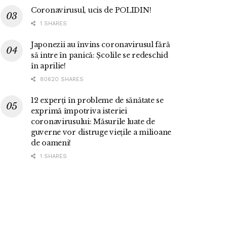
Coronavirusul, ucis de POLIDIN!
1 SHARES
Japonezii au învins coronavirusul fără
să intre în panică: Școlile se redeschid
în aprilie!
80620 SHARES
12 experți în probleme de sănătate se
exprimă împotriva isteriei
coronavirusului: Măsurile luate de
guverne vor distruge viețile a milioane
de oameni!
1 SHARES