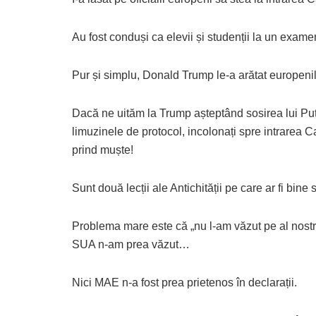
Au fost conduși ca elevii și studenții la un examen
Pur și simplu, Donald Trump le-a arătat europenil
Dacă ne uităm la Trump așteptând sosirea lui Puti
limuzinele de protocol, incolonați spre intrarea C
prind muște!
Sunt două lecții ale Antichității pe care ar fi bine 
Problema mare este că „nu l-am văzut pe al nost
SUA n-am prea văzut…
Nici MAE n-a fost prea prietenos în declarații.