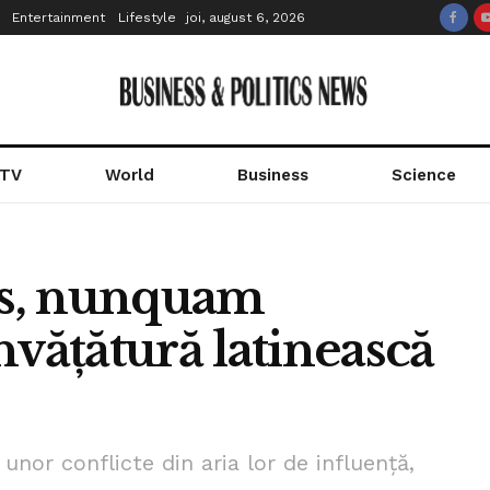
Entertainment
Lifestyle
joi, august 6, 2026
 TV
World
Business
Science
s, nunquam
învățătură latinească
 unor conflicte din aria lor de influență,