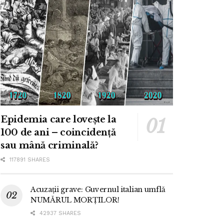
Epidemia care lovește la
100 de ani – coincidență
sau mână criminală?
117891 SHARES
Acuzații grave: Guvernul italian umflă
NUMĂRUL MORȚILOR!
42937 SHARES