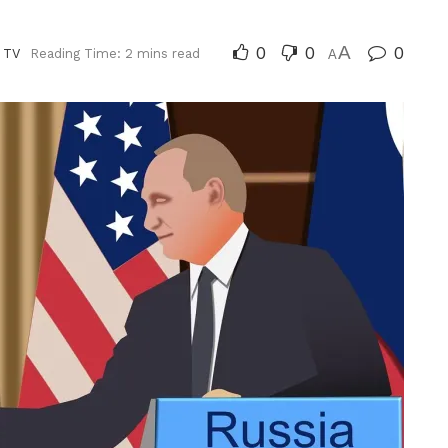
0
0
A
0
 TV
Reading Time: 2 mins read
A