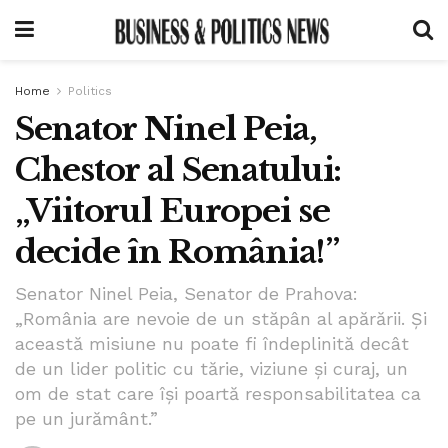
Home
Politics
Senator Ninel Peia,
Chestor al Senatului:
„Viitorul Europei se
decide în România!”
Senator Ninel Peia, Senator de Prahova:
„România are nevoie de un stăpân al apărării. Și
această misiune nu poate fi îndeplinită decât
de un lider politic cu tărie, viziune și curaj, un
om de stat care își poartă responsabilitatea ca
pe un jurământ.”