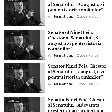
NATIONAL
Geran‑2 pe zi. În doar un an, stocul va depăși 300.000 de
al Senatului: „9 august o zi
unități. Scenariile strategice arată că, în cazul unei
pentru istoria românilor”
mobilizări totale, Moscova ar putea lansa până la 10.000
by
Florin Olteanu
2026-08-09
de drone pe zi, timp de săptămâni întregi. Nimic din ceea
ce există în prezent în arsenalul defensiv european nu este
Senatorul Ninel Peia,
NATIONAL
pregătit pentru această amenințare.
Chestor al Senatului: „8
august o zi pentru istoria
românilor”
by
Florin Olteanu
2026-08-08
Senator Ninel Peia, Chestor
NATIONAL
al Senatului: „7 august, o zi
pentru istoria românilor”
by
Florin Olteanu
2026-08-07
Senator Ninel Peia, Chestor
NATIONAL
al Senatului: „Adevărata
creștere apare atunci când