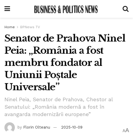
Home
BPNews TV
Senator de Prahova Ninel
Peia: „România a fost
membru fondator al
Uniunii Poștale
Universale”
Ninel Peia, Senator de Prahova, Chestor al
Senatului: „România modernă a fost în
avangarda modernizării europene”
by
Florin Olteanu
2025-10-09
A
A