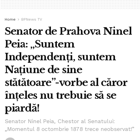
Home
BPNews TV
Senator de Prahova Ninel
Peia: „Suntem
Independenți, suntem
Națiune de sine
stătătoare”-vorbe al căror
înțeles nu trebuie să se
piardă!
Senator Ninel Peia, Chestor al Senatului:
„Momentul 8 octombrie 1878 trece neobservat!”