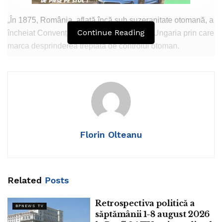
„În 1875, România, aflată încă sub suzeranitate otomană, a
Continue Reading
încheiat Convenția Comercială cu Austro-Ungaria prin care
marca desprinderea treptată de controlul otoman.
La 9 octombrie 1874, s-a semnat Convenţia care a instituit
Uniunea Generală a Poştelor. România a aderat ca
membru fondator al Uniunii Poștale Universale.
Așadar, România a știut să fie în avangarda modernizării
europene”
Florin Olteanu
Tags:
ninel peia
Related
Posts
Retrospectiva politică a
BPNEWS TV
săptămânii 1-8 august 2026