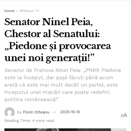
Home
BPNews TV
Senator Ninel Peia,
Chestor al Senatului:
„Piedone și provocarea
unei noi generații!”
Senator de Prahova Ninel Peia: „PNRR Piedone
este la început, dar pașii făcuți până acum
arată că este mai mult decât un partid, este
începutul unei mișcări care poate redefini
politica românească!”
by
Florin Olteanu
2025-10-10
A
A
Reading Time: 4 mins read