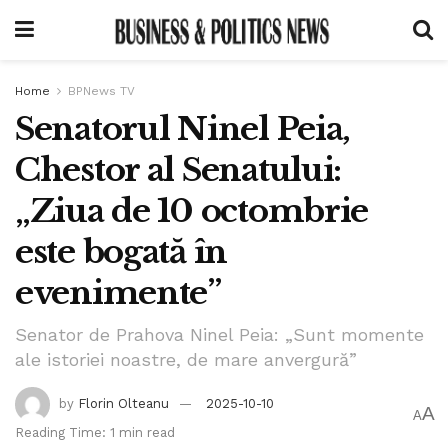
Home
BPNews TV
Senatorul Ninel Peia,
Chestor al Senatului:
„Ziua de 10 octombrie
este bogată în
evenimente”
Senator de Prahova Ninel Peia: „Sunt momente
ale istoriei noastre, de mare anvergură”
by
Florin Olteanu
2025-10-10
A
A
Reading Time: 1 min read