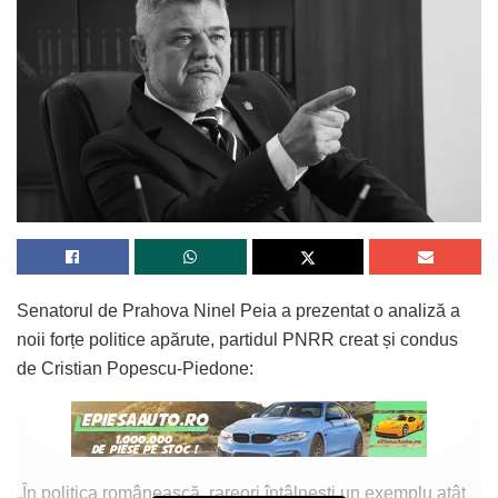
Senatorul de Prahova Ninel Peia a prezentat o analiză a
noii forțe politice apărute, partidul PNRR creat și condus
de Cristian Popescu-Piedone:
„În politica românească, rareori întâlnești un exemplu atât