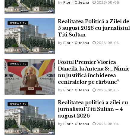
by
Florin Olteanu
2026-08-06
La 10 octombrie 1872, scriitorul Ion Creangă va fi caterisit
din rândul preoțimii ortodoxe, urmând apoi să fie dat afară
Realitatea Politică a Zilei de
BPNEWS TV
5 august 2026 cu jurnalistul
și din învățământ, în timpul guvernării conservatoare de
Titi Sultan
către Ministrul Cultelor, Christian Tell. Când Titu Maiorescu
by
Florin Olteanu
2026-08-05
va prelua Ministerul Cultelor și Instrucțiunii Publice, îl va
reîncadra în învățământ pe Ion Creangă”
Fostul Premier Viorica
Tags:
ninel peia
BPNEWS TV
Dăncilă, la Antena 3: „ Nimic
nu justifică închiderea
centralelor pe cărbune”
by
Florin Olteanu
2026-08-05
Realitatea politică a zilei cu
BPNEWS TV
jurnalistul Titi Sultan – 4
august 2026
by
Florin Olteanu
2026-08-04