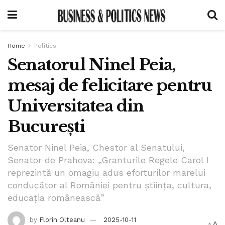
Home
Politics
Senatorul Ninel Peia,
mesaj de felicitare pentru
Universitatea din
București
Senator Ninel Peia, Chestor al Senatului,
Senator de Prahova: „Granturile Regele Carol I
reprezintă un omagiu adus eforturilor marelui
conducător al României pentru știința, cultura,
educația românească”
by
Florin Olteanu
2025-10-11
A