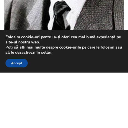
Folosim cookie-uri pentru a-ți oferi cea mai bună experiență pe
site-ul nostru web.
Poți să afli mai multe despre cookie-urile pe care le folosim sau
This website uses GDPR cookies. By continuing to use this
să le dezactivezi în
setări
.
website you are giving consent to cookies being used. Visit our
Accept
Privacy and Cookie Policy
.
I Agree
Vasile Lupu a văzut lumina zilei la Razgrad în Dobrogea.
Vasile Lupu a fost domnul Moldovei între 1634 și 1653.
Vasile Lupu a intrat de tânăr în rânduil dregătorilor
moldoveni. El era în scara ierarhiei boierești, vornic.
Numele la naștere a fost Lupu Coci.
Continue Reading