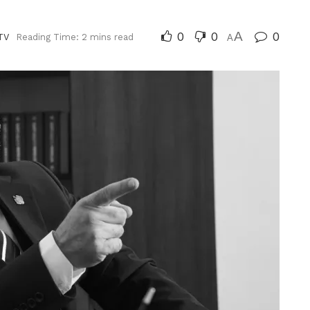
0
0
A
0
TV
Reading Time: 2 mins read
A