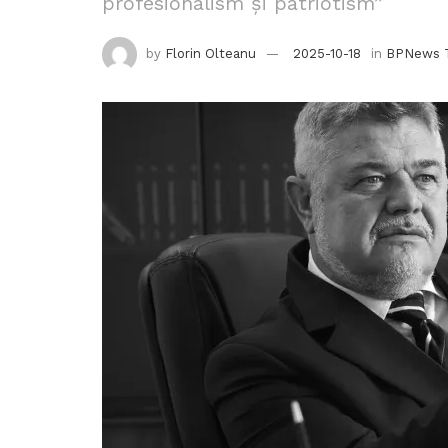
profesionalism și patriotism”
by
Florin Olteanu
2025-10-18
in
BPNews 