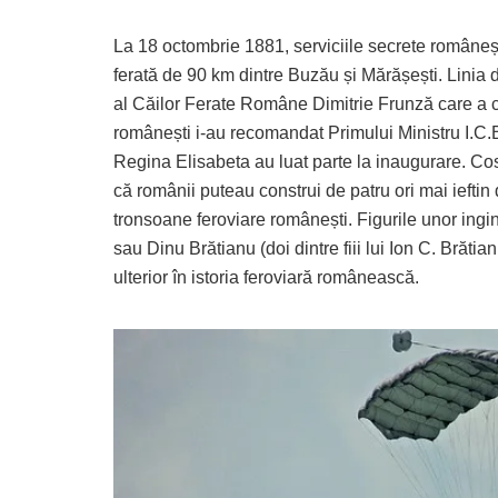
La 18 octombrie 1881, serviciile secrete româneșt
ferată de 90 km dintre Buzău și Mărășești. Linia d
al Căilor Ferate Române Dimitrie Frunză care a co
românești i-au recomandat Primului Ministru I.C.Br
Regina Elisabeta au luat parte la inaugurare. Cost
că românii puteau construi de patru ori mai ieftin
tronsoane feroviare românești. Figurile unor ing
sau Dinu Brătianu (doi dintre fiii lui Ion C. Brătia
ulterior în istoria feroviară românească.