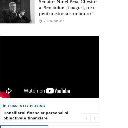
Senator Ninel Peia, Chestor
al Senatului: „7 august, o zi
pentru istoria românilor”
2026-08-07
CURRENTLY PLAYING
Consilierul financiar personal si
obiectivele financiare