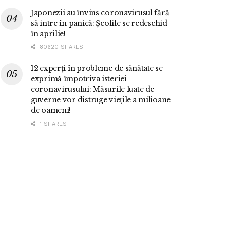
Japonezii au învins coronavirusul fără
să intre în panică: Școlile se redeschid
în aprilie!
80620 SHARES
12 experți în probleme de sănătate se
exprimă împotriva isteriei
coronavirusului: Măsurile luate de
guverne vor distruge viețile a milioane
de oameni!
1 SHARES