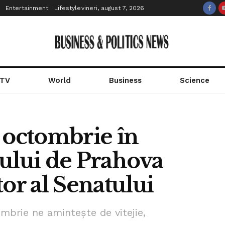
Entertainment
Lifestyle
vineri, august 7, 2026
 TV
World
Business
Science
18 octombrie în
ului de Prahova
or al Senatului
ombrie ne amintește de vitejie,