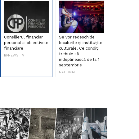
Consilierul financiar
Se vor redeschide
Debut de sen
personal si obiectivele
localurile și instituțiile
muzica româ
financiare
culturale. Ce condiții
Maria Peia r
trebuie să
Internetul la
BPNEWS TV
îndeplinească de la 1
ani!
septembrie
NATIONAL
NATIONAL