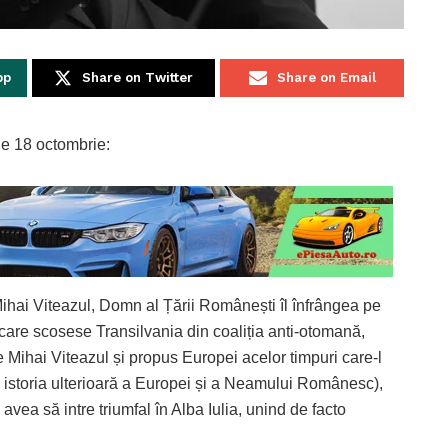
pp
Share on Twitter
Share on Email
de 18 octombrie:
ihai Viteazul, Domn al Țării Românești îl înfrângea pe
(care scosese Transilvania din coaliția anti-otomană,
de Mihai Viteazul și propus Europei acelor timpuri care-l
u istoria ulterioară a Europei și a Neamului Românesc),
ea să intre triumfal în Alba Iulia, unind de facto