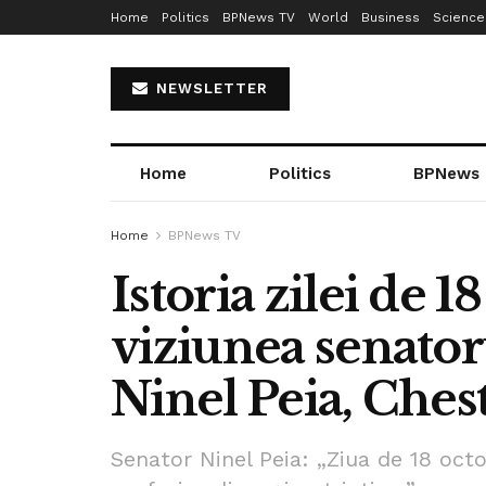
Home
Politics
BPNews TV
World
Business
Science
NEWSLETTER
Home
Politics
BPNews
Home
BPNews TV
Istoria zilei de 
viziunea senator
Ninel Peia, Chest
Senator Ninel Peia: „Ziua de 18 oct