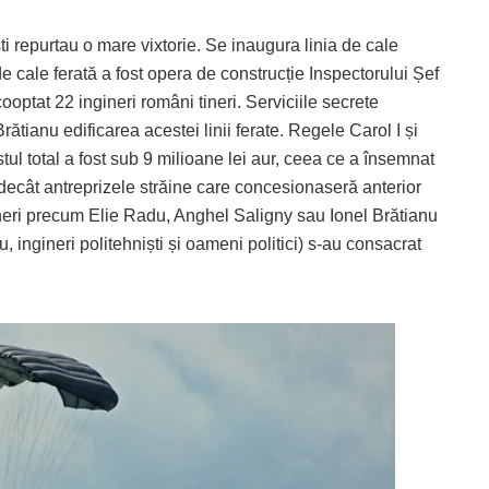
i repurtau o mare vixtorie. Se inaugura linia de cale
e cale ferată a fost opera de construcție Inspectorului Șef
optat 22 ingineri români tineri. Serviciile secrete
ătianu edificarea acestei linii ferate. Regele Carol I și
ul total a fost sub 9 milioane lei aur, ceea ce a însemnat
 decât antreprizele străine care concesionaseră anterior
ineri precum Elie Radu, Anghel Saligny sau Ionel Brătianu
nu, ingineri politehniști și oameni politici) s-au consacrat