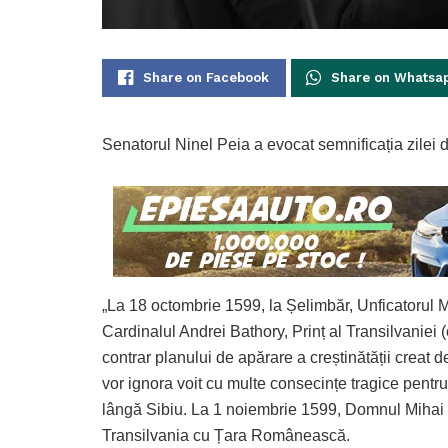
Share on Facebook
Share on Whatsa
Senatorul Ninel Peia a evocat semnificația zilei 
„La 18 octombrie 1599, la Șelimbăr, Unficatorul M
Cardinalul Andrei Bathory, Prinț al Transilvaniei 
contrar planului de apărare a creștinătății creat 
vor ignora voit cu multe consecințe tragice pentr
lângă Sibiu. La 1 noiembrie 1599, Domnul Mihai av
Transilvania cu Țara Românească.