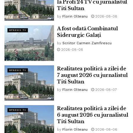
la Profi 24 TV cu jurnalistul
Titi Sultan
by
Florin Olteanu
2026-08-08
A fost odată Combinatul
BPNEWS TV
Siderurgic Galați
by
Scriitor Carmen Zamfirescu
2026-08-08
La 19 octombrie 1926, înceta din viață savantul Victor
Realitatea politică a zilei de
BPNEWS TV
Babeș, părintele microbiologiei românești.
7 august 2026 cu jurnalistul
Titi Sultan
La 19 octombrie 1929, deceda Alexandru Davila, fiul
by
Florin Olteanu
2026-08-07
doctorului Carol Davila și un mare autor dramatic,
La 19 octombrie 1961, deceda marele scriitor român Mihail
Realitatea politică a zilei de
BPNEWS TV
Sadoveanu, unul din marii clasici ai literaturii române și al
6 august 2026 cu jurnalistul
Titi Sultan
patrulea „mare Mihai”al istoriei României, după Mihai
Viteazul, Mihai Eminescu și Regele Mihai I al României.
by
Florin Olteanu
2026-08-06