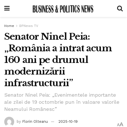
Home
BPNews TV
Senator Ninel Peia:
„România a intrat acum
160 ani pe drumul
modernizării
infrastructurii”
Senator Ninel Peia: „Evenimentele importante
ale zilei de 19 octombrie pun în valoare valorile
Neamului Românesc”
by
Florin Olteanu
2025-10-19
A
A