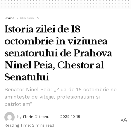
Home
BPNews TV
Istoria zilei de 18
octombrie în viziunea
senatorului de Prahova
Ninel Peia, Chestor al
Senatului
Senator Ninel Peia: „Ziua de 18 octombrie ne
amintește de vitejie, profesionalism și
patriotism”
by
Florin Olteanu
2025-10-18
A
A
Reading Time: 2 mins read