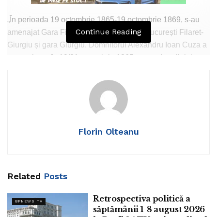
„În perioada 19 octombrie 1865-19 octombrie 1869, s-au
Continue Reading
amenajat Gara Filaret, gările de pe linia București Filaret-
Giurgiu și gara Giurgiu. Domnitorul Alexandru Ioan Cuza a
concesionat în 19/31 octombrie 1865 construirea liniei unor
antreprenori englezi – compania engleză J. T. Barkley & J.
Staniforth, lucrarea fiind continuată de Principele Carol I.
Cursa inagurală a avut loc pe pe 19/31 octombrie 1869.
Ulterior, în noiembrie 1869, Carol I și soția sa Principesa
Elisabeta au circulat cu trenul pe linia Giurgiu-București-
Florin Olteanu
Filaret.
Related
Posts
Retrospectiva politică a
BPNEWS TV
săptămânii 1-8 august 2026