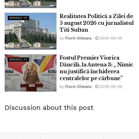
Pe 19 octombrie 2024, deceda marea glorie a Televiziunii
Realitatea Politică a Zilei de
Române, prezentatoarea și realizatoarea TV Delia
BPNEWS TV
5 august 2026 cu jurnalistul
Budeanu”
Titi Sultan
by
Florin Olteanu
2026-08-05
Tags:
ninel peia
Fostul Premier Viorica
BPNEWS TV
Dăncilă, la Antena 3: „ Nimic
nu justifică închiderea
centralelor pe cărbune”
by
Florin Olteanu
2026-08-05
Discussion about this post