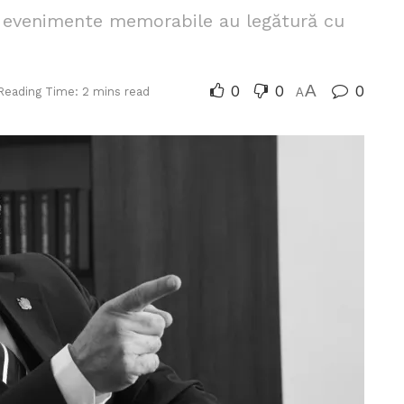
și evenimente memorabile au legătură cu
0
0
A
0
Reading Time: 2 mins read
A