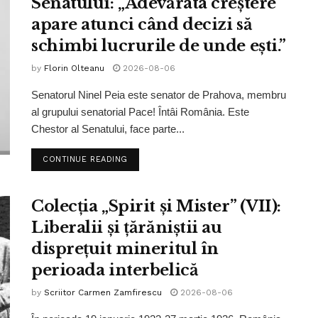
Senatului: „Adevărata creștere
apare atunci când decizi să
schimbi lucrurile de unde ești.”
by
Florin Olteanu
2026-08-06
Senatorul Ninel Peia este senator de Prahova, membru
al grupului senatorial Pace! Întâi România. Este
Chestor al Senatului, face parte...
CONTINUE READING
Colecția „Spirit și Mister” (VII):
Liberalii și țărăniștii au
disprețuit mineritul în
perioada interbelică
by
Scriitor Carmen Zamfirescu
2026-08-06