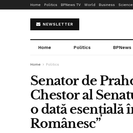
Home
Politics
BPNews TV
World
Business
Science
NEWSLETTER
Home
Politics
BPNews
Home
Politics
Senator de Praho
Chestor al Senat
o dată esențială 
Românesc”