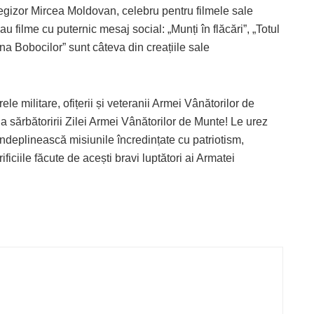
regizor Mircea Moldovan, celebru pentru filmele sale
sau filme cu puternic mesaj social: „Munți în flăcări”, „Totul
mna Bobocilor” sunt câteva din creațiile sale
ele militare, ofițerii și veteranii Armei Vânătorilor de
 sărbătoririi Zilei Armei Vânătorilor de Munte! Le urez
îndeplinească misiunile încredințate cu patriotism,
ificiile făcute de acești bravi luptători ai Armatei