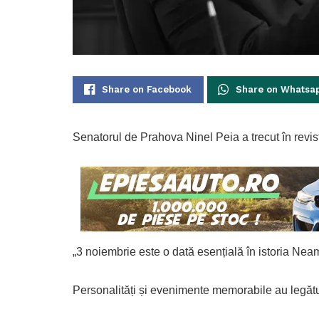
Share on Facebook
Share on Whatsa
Senatorul de Prahova Ninel Peia a trecut în revis
„3 noiembrie este o dată esențială în istoria N
Personalități și evenimente memorabile au legăt