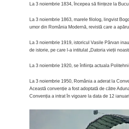
La 3 noiembrie 1834, începea să ființeze la Bucure
La 3 noiembrie 1863, marele filolog, lingvist Bog
umor din România Modernă, revistă care a apărut
La 3 noiembrie 1919, istoricul Vasile Pârvan inau
de istorie, pe care l-a intitulat „Datoria vieții n
La 3 noiembrie 1920, se înființa actuala Politehn
La 3 noiembrie 1950, România a aderat la Convenț
Această convenție a fost adoptată de către Adu
Convenția a intrat în vigoare la data de 12 ianuar