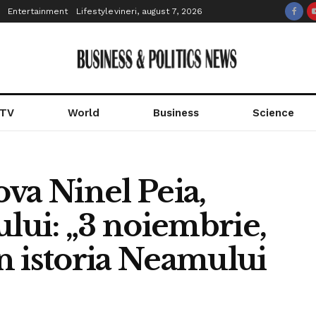
Entertainment
Lifestyle
vineri, august 7, 2026
 TV
World
Business
Science
va Ninel Peia,
ului: „3 noiembrie,
în istoria Neamului