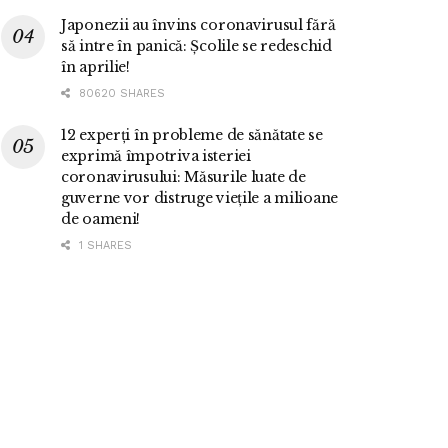
Japonezii au învins coronavirusul fără
să intre în panică: Școlile se redeschid
în aprilie!
80620 SHARES
12 experți în probleme de sănătate se
exprimă împotriva isteriei
coronavirusului: Măsurile luate de
guverne vor distruge viețile a milioane
de oameni!
1 SHARES