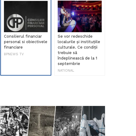
Consilierul financiar
Se vor redeschide
Debut de sen
personal si obiectivele
localurile și instituțiile
muzica româ
financiare
culturale. Ce condiții
Maria Peia r
trebuie să
Internetul la
BPNEWS TV
îndeplinească de la 1
ani!
septembrie
NATIONAL
NATIONAL