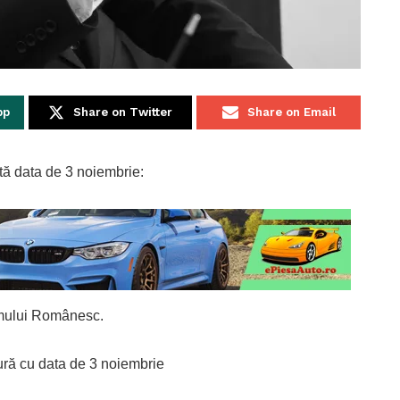
pp
Share on Twitter
Share on Email
tă data de 3 noiembrie:
eamului Românesc.
ură cu data de 3 noiembrie