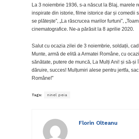
La 3 noiembrie 1936, s-a născut la Blaj, marele 
inspirate din istorie, filme istorice dar și comedii 
se plătește”, „La răscrucea marilor furtuni”, „Toa
cinematografice. Ne-a părăsit la 8 aprilie 2020.
Salut cu ocazia zilei de 3 noiembrie, soldații, cadr
Munte, armă de elită a Armatei Române, cu ocazia
sănătate, putere de muncă, La Mulți Ani! și să-și 
dăruire, succes! Mulțumiri alese pentru jertfa, sacr
Române!”
Tags:
ninel peia
Florin Olteanu