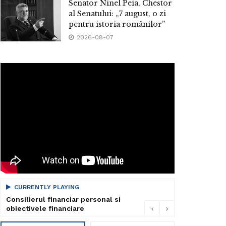
Senator Ninel Peia, Chestor
al Senatului: „7 august, o zi
pentru istoria românilor”
2026-08-07
CURRENTLY PLAYING
Consilierul financiar personal si
obiectivele financiare