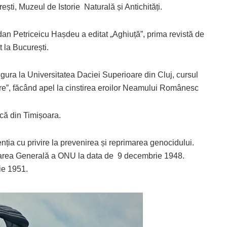
ști, Muzeul de Istorie Naturală și Antichități.
dan Petriceicu Hașdeu a editat „Aghiuță”, prima revistă de
 la București.
gura la Universitatea Daciei Superioare din Cluj, cursul
oastre”, făcând apel la cinstirea eroilor Neamului Românesc
ică din Timișoara.
ia cu privire la prevenirea și reprimarea genocidului.
narea Generală a ONU la data de 9 decembrie 1948.
ie 1951.