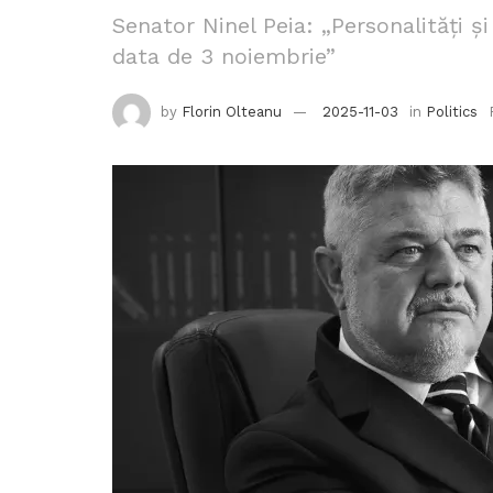
Senator Ninel Peia: „Personalități 
data de 3 noiembrie”
by
Florin Olteanu
2025-11-03
in
Politics