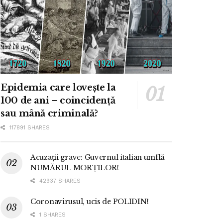
Epidemia care lovește la
100 de ani – coincidență
sau mână criminală?
117891 SHARES
Acuzații grave: Guvernul italian umflă
NUMĂRUL MORȚILOR!
42937 SHARES
Coronavirusul, ucis de POLIDIN!
1 SHARES