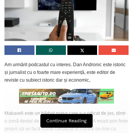
Am urmărit podcastul cu interes. Dan Andronic este istoric
și jurnalist cu o foarte mare experiență, este editor de
reviste cu subiect istoric dar și economic,
Makaveli este un bărbat matur care s-a ridicat de jos, dintr-
Continue Reading
o zonă destul de problematică a Craiovei. A reușit prin forțe
proprii să se facă foarte cunoscut în mediul on-line ca