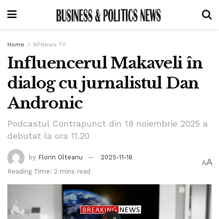
Home
BPNews TV
Influencerul Makaveli în
dialog cu jurnalistul Dan
Andronic
Podcastul Contrapunct din 18 noiembrie 2025 a
debutat la ora 11.20
by
Florin Olteanu
2025-11-18
A
A
Reading Time: 2 mins read