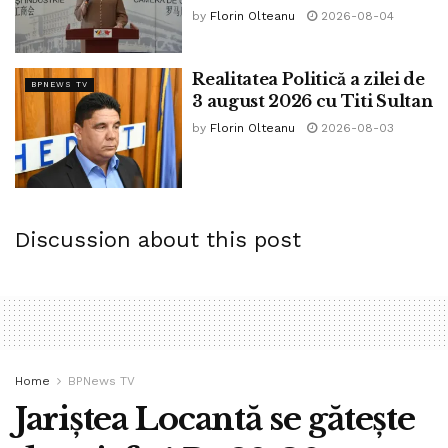
pasionant ca să stai până la sfârșit!
by
Florin Olteanu
2026-08-04
Tags:
Makaveli
Realitatea Politică a zilei de
BPNEWS TV
3 august 2026 cu Titi Sultan
by
Florin Olteanu
2026-08-03
Discussion about this post
Home
BPNews TV
Jariștea Locantă se gătește