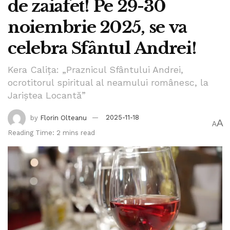
de zaiafet! Pe 29-30
noiembrie 2025, se va
celebra Sfântul Andrei!
Kera Calița: „Praznicul Sfântului Andrei,
ocrotitorul spiritual al neamului românesc, la
Jariștea Locantă”
by
Florin Olteanu
2025-11-18
A
A
Reading Time: 2 mins read