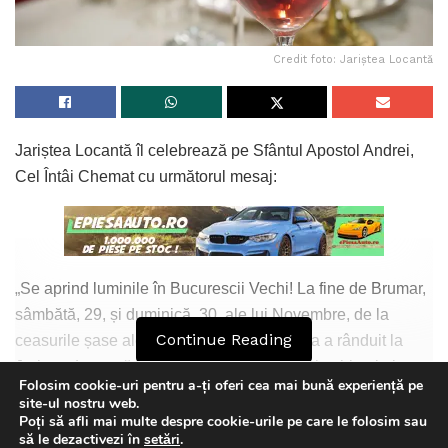
Credit foto: Jariștea Locantă
Jariștea Locantă îl celebrează pe Sfântul Apostol Andrei,
Cel Întâi Chemat cu următorul mesaj:
„Se aprind luminile în Bucurescii Vechi! La fine de Brumar,
sâmbătă, 29, și duminică, 30, ale lui Novembre, de la
Continue Reading
ceasurile șase ale serii (18.00), Kera Calița a rânduit la
Jariștea Locantă praznic bogat ocrotitorului spiritual al
Folosim cookie-uri pentru a-ți oferi cea mai bună experiență pe
României!
site-ul nostru web.
Antreuri după șart
Poți să afli mai multe despre cookie-urile pe care le folosim sau
This website uses GDPR cookies. By continuing to use this
să le dezactivezi în
setări
.
-doboș de cașcaval și șuncă de Praga, patenta Casei,